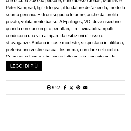
che occupa 208’000 persone, sono adesso Jonas, Mathias e
Peter Kamprad, figli di Ingvar, il fondatore dell’azienda, morto lo
scorso gennaio. E di cui seguono le orme, anche dal profilo
privato, volutamente basso. A Epalinges, VD, dove risiedono,
quando non sono in giro per affari, i tre invidiabili rampolli
conducono una vita al riparo da esibizioni di lusso e
stravaganze. Abitano in case modeste, si spostano in utilitaria,
preferiscono vestire casual. Insomma, non dare nell’occhio.
Come papà Ingvar, che aveva fatto notizia, appunto per le
abitudini spartane, per non dire tirchieria. In proposito, gli
LEGGI DI PIÙ
aneddoti, veri o falsi, si sprecano. Del tipo scrivere su
entrambe le facciate di ogni foglio, accendere la luce solo
quand’è indispensabile, in albergo rifornire il minibar con bibite
0
comprate al supermercato, volare
low cost
. Tutto ciò in nome
del senso del risparmio, che ispirò una gestione aziendale
accorta e redditizia. Nell’ambito personale, coincise con
un’esigenza di modestia e riservatezza, che poteva sembrare
una scelta d’ordine etico. Mentre era un bisogno di normalità:
riuscire a passare inosservati.