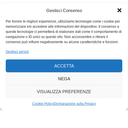
nella realtà locale. Si pensi ai Mantegazza, promotori
dell’hockey luganese, a Tito Tettamanti, impegnato nella
Gestisci Consenso
finanza mondiale e in pari tempo vicino ai problemi politici
locali. E, proprio loro, cresciuti in provincia, apprezzano
Per fornire le migliori esperienze, utilizziamo tecnologie come i cookie per
memorizzare e/o accedere alle informazioni del dispositivo. Il consenso a
appunto la normalità, almeno nelle abitudini quotidiane. Sta di
queste tecnologie ci permetterà di elaborare dati come il comportamento di
fatto, però, che la pubblicazione di questi dati conferma
navigazione o ID unici su questo sito. Non acconsentire o ritirare il
un’anomalia di fondo: le disuguaglianze fra i ceti. Meno
consenso può influire negativamente su alcune caratteristiche e funzioni.
accentuata in Svizzera, rispetto agli USA, e figurarsi la Cina.
Gestisci servizi
Comunque, si è prestata a interpretazioni di segno opposto.
Secondo i dati ufficiali, i ricchi, che diventano sempre più
ACCETTA
ricchi, non hanno reso i poveri, più poveri, le cui entrate anzi
aumentano. Non è d’accordo Tamara Funicello, presidente di
NEGA
Juso (gioventù socialista) che denuncia addirittura «la dittatura
dei super ricchi». Sarà, questione di punti di vista.
VISUALIZZA PREFERENZE
Cookie Policy
Dichiarazione sulla Privacy