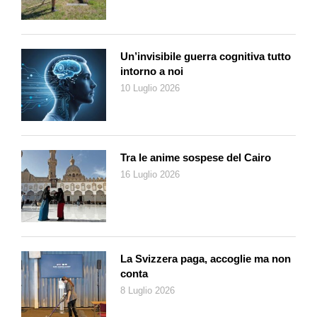
Inoltre, nei giorni seguenti saranno pubblicate sul sito web di
Usascona le classifiche per le varie categorie e le immagini
scattate durante le gare.
Un’invisibile guerra cognitiva tutto
Maggiori informazioni
intorno a noi
www.usascona.ch
10 Luglio 2026
Tra le anime sospese del Cairo
16 Luglio 2026
La Svizzera paga, accoglie ma non
conta
8 Luglio 2026