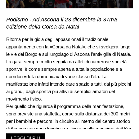
Podismo - Ad Ascona il 23 dicembre la 37ma
edizione della Corsa da Natal
Ritorna per la gioia degli appassionati il tradizionale
appuntamento con la «Corsa da Natal», che si svolgerà lungo
le vie del Borgo e sul lungolago di Ascona l’antivigilia di Natale.
La gara, sempre molto seguita da atleti di numerose società
sportive, è come sempre aperta a tutta la popolazione e a
corridori «della domenica» di varie classi d’età. La
manifestazione infatti intende dare spazio a tutti, dai più piccini
ai grandi, dagli sportivi più attivi ai semplici amatori del
movimento fisico.
Per quello che riguarda il programma della manifestazione,
sono previste una staffetta, corse sulla distanza dei 300 metri
per i bambini e percorsi in circuito all’interno del centro storico
di Ascona con varie lunghezze, fino a quella massima di 6 Km
per gli attivi. Oltre agli aspetti agonistici tradizionali, la «Corsa
LEGGI DI PIÙ