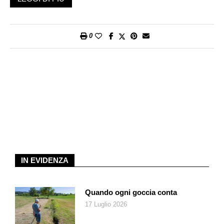
Come detto, il tosaerba è soggetto a cortocircuiti sia durante
l’utilizzo, sia una volta riposto. Ciò può comportare un pericolo
0
d’incendio o di lesioni.
Tutti coloro che nel periodo summenzionato hanno acquistato
da Do it + Garden il tosaerba in questione possono riportare
l’apparecchio in una filiale e richiedere una delle tre seguenti
opzioni:
1. riparazione della parte difettosa;
2. sostituzione del tosaerba;
3. rimborso del prezzo di vendita dietro presentazione dello
scontrino di cassa.
IN EVIDENZA
Quando ogni goccia conta
17 Luglio 2026