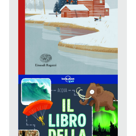
anni, da leggere anche aprendolo qua e là, per comprendere
sempre meglio il mondo in cui abitiamo.
Storie classiche di Natale
, Einaudi Ragazzi. Da 9 anni
Il «racconto di Natale» si è consolidato da almeno due secoli
come genere letterario, ed è stato accolto da subito con favore
anche dalla letteratura per ragazzi, sia in opere scritte
esplicitamente per i lettori più giovani, sotto forma di storie
brevi o di parti di romanzi (si pensi all’incipit di
Piccole Donne
),
sia in opere che ai più giovani vengono proposte per
consuetudine (come accade con il racconto di Natale per
eccellenza, il dickensiano
Christmas Carol
). Ci sono entrambe
le categorie letterarie in questa raccolta di storie classiche di
Natale, dove l’aggettivo classico connota il fatto che vengono
tutte dalla «grande» letteratura del passato. Grandi autori,
dunque, di varia provenienza e stile: le atmosfere fantastiche di
Hoffmann (
Lo schiaccianoci
, che peccato non sia integrale!),
quelle malinconiche di Andersen (
La piccola fiammiferaia
e
L’abete
), quelle fiabesche dei Grimm, quelle invece più
scanzonate di Baum, o decisamente ironiche di Jerome K.