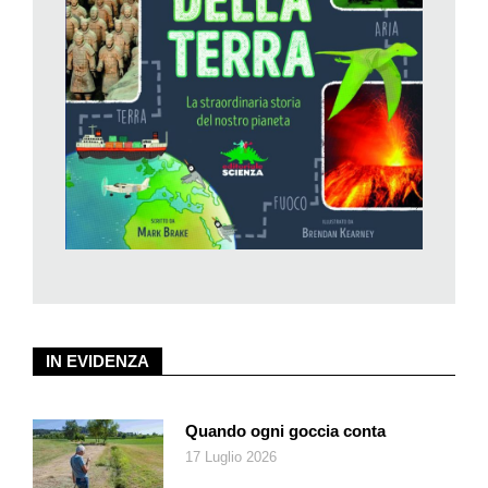
Jerome. C’è Beatrix Potter con il
Sarto di Gloucester
e Selma
Lagerlöf con
Trappola per topi
; ci sono celebri italiani, come
Collodi, Gozzano, Deledda, De Marchi, e naturalmente Rodari.
Ma ci sono anche poesie (di Satta e di Rostand), e non manca
il famoso e sempre commovente
Dono dei Magi
di O. Henry.
Tutti adatti alla lettura ad alta voce, in famiglia.
Einaudi Ragazzi ha già in catalogo tante belle raccolte di
Natale, che offrono racconti della tradizione, popolare o
d’autore, e questa nuova strenna va elegantemente ad
aggiungersi ad esse.
IN EVIDENZA
Quando ogni goccia conta
17 Luglio 2026