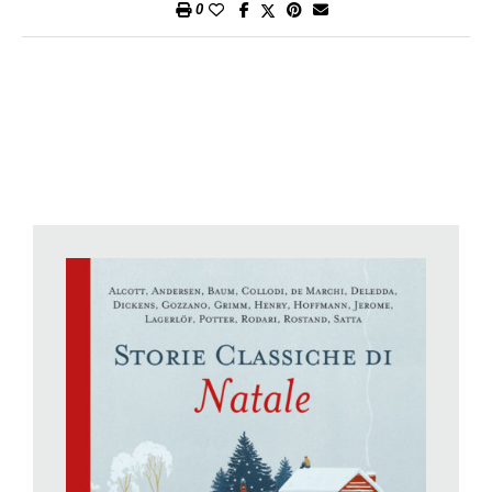
0
Fuoco, Terra, che serve solo come (utile) suggestione per
suddividere gli argomenti, e raccontarli. Nell’introduzione si
esplicita subito che questi quattro elementi appartengono al
pensiero degli antichi Greci, mentre «oggi sappiamo che il
pianeta e tutto ciò che vi si trova è costituito da 118 elementi
chimici diversi». Però organizzare così gli argomenti aiuta la
comprensione. Quattro macrocapitoli, dunque, e tanti
microcapitoli, ognuno di sole due pagine, incisivo, chiaro,
sintetico. Nel capitolo «terra» si parlerà ad esempio di com’è
nato il nostro pianeta, della sua struttura ed evoluzione, degli
strati del suolo, delle rocce, dei vulcani, di faglie e placche, di
terremoti, ma anche di preistoria, di evoluzione dell’uomo, di
genetica; in «aria» avremo i gas, gli strati dell’atmosfera, i
venti, ma anche le tecniche di volo, gli uccelli, gli aerei,
l’apparato respiratorio, e il suono, la parola, il linguaggio, i
cambiamenti climatici, e così via, anche per «fuoco», con vari
capitoli sui combustibili e le varie energie, e «acqua», nelle sue
tantissime declinazioni. Un libro che farà compagnia per molti