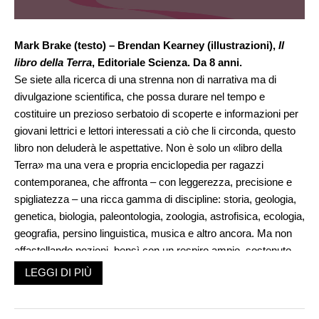
Mark Brake (testo) – Brendan Kearney (illustrazioni),
Il
libro della Terra
, Editoriale Scienza. Da 8 anni.
Se siete alla ricerca di una strenna non di narrativa ma di
divulgazione scientifica, che possa durare nel tempo e
costituire un prezioso serbatoio di scoperte e informazioni per
giovani lettrici e lettori interessati a ciò che li circonda, questo
libro non deluderà le aspettative. Non è solo un «libro della
Terra» ma una vera e propria enciclopedia per ragazzi
contemporanea, che affronta – con leggerezza, precisione e
spigliatezza – una ricca gamma di discipline: storia, geologia,
genetica, biologia, paleontologia, zoologia, astrofisica, ecologia,
geografia, persino linguistica, musica e altro ancora. Ma non
affastellando nozioni, bensì con un respiro ampio, sostenuto
dall’efficace grafica e dalle ben integrate illustrazioni, che sa
LEGGI DI PIÙ
porsi a misura di ragazzino pur non escludendo il lettore adulto
(chi scrive ha imparato tanto!).
Filo conduttore è la quadripartizione negli elementi Aria, Acqua,