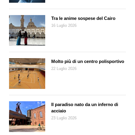
delicato magnetismo che emana.
Sempre alla ricerca di un costante dialogo tra storia e
Tra le anime sospese del Cairo
contemporaneità, Ball si appropria della tradizione per
16 Luglio 2026
superarla attraverso la sperimentazione tecnologica,
conducendola così verso nuove dimensioni creative.
Molto più di un centro polisportivo
22 Luglio 2026
Il paradiso nato da un inferno di
acciaio
23 Luglio 2026