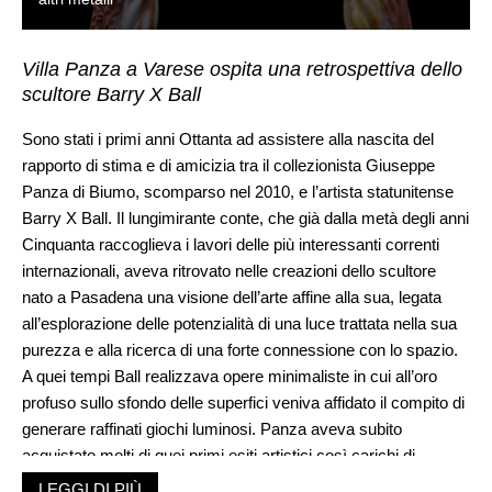
Villa Panza a Varese ospita una retrospettiva dello
scultore Barry X Ball
Sono stati i primi anni Ottanta ad assistere alla nascita del
rapporto di stima e di amicizia tra il collezionista Giuseppe
Panza di Biumo, scomparso nel 2010, e l’artista statunitense
Barry X Ball. Il lungimirante conte, che già dalla metà degli anni
Cinquanta raccoglieva i lavori delle più interessanti correnti
internazionali, aveva ritrovato nelle creazioni dello scultore
nato a Pasadena una visione dell’arte affine alla sua, legata
all’esplorazione delle potenzialità di una luce trattata nella sua
purezza e alla ricerca di una forte connessione con lo spazio.
A quei tempi Ball realizzava opere minimaliste in cui all’oro
profuso sullo sfondo delle superfici veniva affidato il compito di
generare raffinati giochi luminosi. Panza aveva subito
acquistato molti di quei primi esiti artistici così carichi di
energia e di spiritualità e aveva sostenuto l’artista invitandolo
LEGGI DI PIÙ