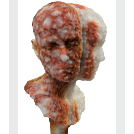
bellezza universale eterna.
Proprio la relazione tra antico e contemporaneo è uno dei
cardini attorno a cui ruota la ricerca di Ball: «Voglio che il mio
lavoro sia imbevuto dell’intensità che caratterizzava l’arte del
passato e che, nel presente, fatico a ritrovare. La mia opera ha
sempre dichiarato il proprio omaggio a precedenti storici
europei (in particolar modo italiani) con cui sto interagendo in
maniera ancora più intima nelle mie nuove sculture» sottolinea
l’artista.
Per Ball, nato nella modernissima California, la vecchia Europa
con la sua cultura millenaria ha un fascino irresistibile. Del
1984 è il primo viaggio dell’artista alla scoperta dei capolavori
di Giotto, di Leonardo, di Michelangelo e di tanti altri grandi
maestri, che lo spingono a conoscere e sperimentare con
entusiasmo le tecniche medievali e rinascimentali. Il confronto
con il passato deve però per Ball condurre a qualcosa di
inedito, di altamente innovativo. E non può che essere
altrimenti per un artista cresciuto nella fede nel progresso.