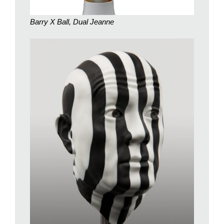
Ecco che, nelle sue sculture, il volgere lo sguardo indietro nel
tempo non viene inteso come semplice imitazione ma come
Barry X Ball, Dual Jeanne
reinterpretazione in chiave tecnologica del passato, in una
commistione di tradizione e innovazione.
Le sue repliche di opere antiche e moderne passano difatti
attraverso l’uso di apparati e sistemi avanzati, quali scanner
3D, macchine digitali ad alta risoluzione e robot a controllo
numerico, per trovare poi solida forma nel marmo,
nell’alabastro, nel lapislazzuli o nei metalli pregiati. La
progettazione virtuale e la modellazione al computer delle
sculture si accompagnano in Ball alla cura manuale delle
finiture, come a rimarcare che dopo l’uso, anche
preponderante, della tecnologia, è sempre e comunque
l’impronta umana ad attribuire all’opera la sua unicità. Ed è
proprio questo paziente e meticoloso intervento sulla materia a
scongiurare il pericolo che le creazioni di Ball divengano
semplici esercizi di stile frutto di una cieca fiducia nel mezzo
tecnologico.
Il percorso della mostra varesina raccoglie molti dei lavori più