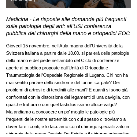
Medicina - Le risposte alle domande più frequenti
sulle patologie degli arti: all’USI conferenza
pubblica dei chirurghi della mano e ortopedici EOC
Giovedì 15 novembre, nell’Aula magna dell’Università della
Svizzera italiana a partire dalle 18.00, si parlerà delle patologie
della mano e del piede nell’ambito del Ciclo di conferenze
aperte al pubblico proposte dall’Unità di Ortopedia e
Traumatologia dell’Ospedale Regionale di Lugano. Chi non ha
mai sentito parlare della sindrome del tunnel carpale? Dei
problemi di artrosi o di tendiniti alle mani? E quanti si sono già
confrontati con la distorsione dei legamenti di una caviglia, con
qualche frattura o con quel fastidiosissimo alluce valgo?
Ma andiamo a conoscere un po’ meglio le patologie più
frequenti delle nostre estremità con cui spesso ci troviamo a
dover fare i conti, e lo facciamo con il chirurgo specializzato in
chirurgia della mano Daniele De Spirito e il chirurgo ortopedico