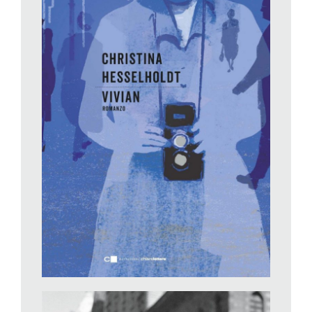
dai piccoli e dai genitori che le pagavano lo stipendio. Smessi i
panni di Mary Poppins diventava Diane Arbus, e non sempre
le due personalità riuscivano a restare separate. Portava i
bambini a passeggio nei quartieri malfamati, sempre con la
Rolleiflex appesa al collo (la maggior parte delle foto sono
scattate in strada, accanto alle signore eleganti compaiono
barboni e alcolizzati). Se un ragazzino cadeva dalla bicicletta,
lei prima scattava e poi portava soccorso. La fotografia non
lascia dubbi: il piccino con le ginocchia sbucciate è per terra, la
mamma accorre, la tata sceglie l’inquadratura giusta per
riprendere entrambi.
Questo sapevamo finora di Vivian Maier, dopo aver visto il
documentario di Maloof&Siskel (nella collezione Feltrinelli Reel
Cinema). Sottotitolo
La tata con la Rolleiflex
, per lancio una
frase di Alessandro Baricco: «Una storia troppo bella per
essere vera». Troppo bella anche per non ingolosire un
romanziere, anzi due. Da Chiarelettere è appena uscito
Vivian
di Christina Hesselholdt. Da Neri Pozza è appena uscito
Dai