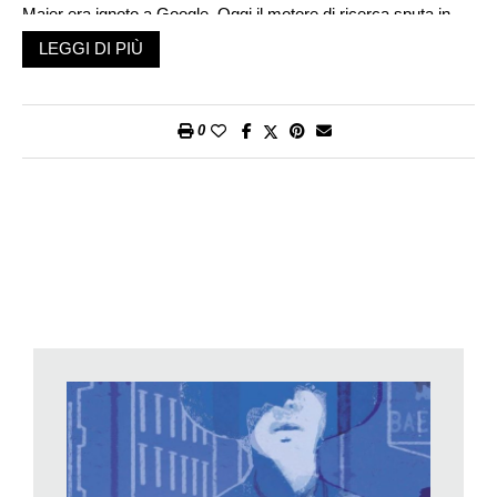
Maier era ignoto a Google. Oggi il motore di ricerca sputa in
meno di un minuto dieci milioni di pagine (e sono molte di più,
LEGGI DI PIÙ
calcolando la ricchezza del sito ufficiale e le raccolte di
fotografie). John Maloof non aveva usato i rullini e i negativi per
il libro, ma conservò gli scatoloni (non si campa
0
saccheggiando i mercatini se non sì è, almeno un pochino,
accumulatori seriali: potevano tornare utili più avanti).
Quando riguardò le fotografie, e capì quanto erano belle, le
mise su Flickr – pensatelo come il social network dei fotografi:
grande successo di pubblico mentre i galleristi erano meno
entusiasti. Un paio d’anni dopo, capitò sotto gli occhi di John
Maloof l’annuncio mortuario della misteriosa Vivian Maier. Si
mise a far ricerche, e assieme a Charlie Siskel girò il
documentario
Alla ricerca di Vivian Maier
. C’erano altre scatole
piene di roba, nella casa di Chicago dove era morta a 83 anni.
Niente parenti: di lei si occupava qualcuno degli ex bambini
che l’aveva avuta come tata e ancora ne ricordava il passo
marziale e le scarpe stringate.
Per quarant’anni, Vivian Maier era stata a servizio, amatissima