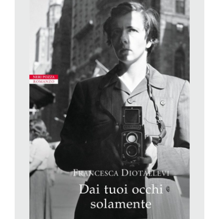
tuoi occhi solamente
di Francesca Diotallevi.
In copertina, Vivian Maier riflessa nello specchio con la
Rolleiflex, i capelli corti, il nasino all’insù che contrasta con la
corporatura imponente e mascolina. Quasi la stessa foto – un
cappello fa la differenza. Graficamente rielaborata nei toni
dell’azzurro per la scrittrice danese, che smonta la biografia in
un mosaico di voci. Lasciata al naturale per l’italiana, che
confeziona un romanzo più tradizionale.
In
Dai tuoi occhi solamente
, torna la passeggiata con i bambini
– sulla spiaggia, questa volta. Tra le dune, vedono un ubriaco –
o forse un poveretto accasciato per un malore. Vivian Maier si
prepara per lo scatto, invece di soccorrerlo. È uno dei pochi
momenti in cui la Miss Maier del documentario e la Miss Maier
del romanzo si somigliano.
Francesca Diotallevi ha studiato, questo è certo – ritroviamo la
disastrosa infanzia, il soggiorno in Francia, tutto quel che ci
deve essere. Aggiunge però un sovrappiù di interpretazione, di
consapevolezza, di retorica (sull’arte, gli artisti, la fotografia, i
derelitti) poco in sintonia con il personaggio. E ancor meno con