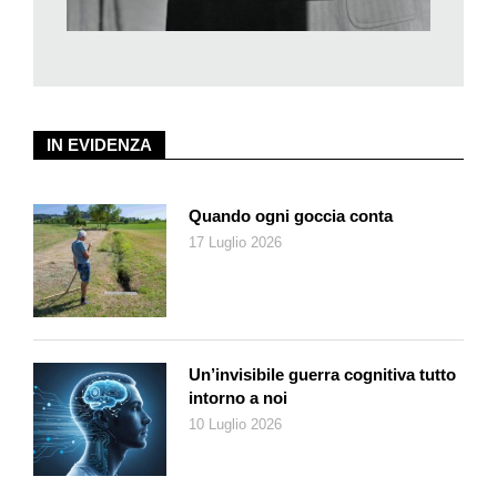
la magnifica semplicità degli scatti diventati nel frattempo
famosi. Gente per la strada, ricchi e poveracci, donne e
uomini, ma sempre individui: non simboli, non metafore, non
immagini da interpretare. Può darsi che Vivian Maier, alla
maniera di Roland Barthes o di Susan Sontag, riflettesse nella
IN EVIDENZA
solitudine della sua cameretta sullo statuto della fotografia. Può
darsi. Ma esistono anche i talenti naturali, che non si
tormentano prima di scattare.
Quando ogni goccia conta
17 Luglio 2026
Un’invisibile guerra cognitiva tutto
intorno a noi
10 Luglio 2026