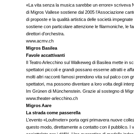
«La vita senza la musica sarebbe un errore» scriveva Ni
di Migros Vallese sostiene dal 2005 l’Associazione canto
di proposte e la qualità artistica delle società impegnate
sostiene con particolare attenzione le filarmoniche, le f
direttori d’orchestra.
www.acmv.ch
Migros Basilea
Favole accattivanti
Il Teatro Arlecchino sul Walkeweg di Basilea mette in scena
spettatori piccoli e grandi possano esserne attratti e affa
molti altri racconti famosi prendono vita sul palco con g
spettatori, ma possono diventare a loro volta degli interp
Im Grünen di Münchenstein. Grazie al sostegno di Migros 
www.theater-arlecchino.ch
Migros Aare
La strada come passerella
L’evento «Loufmeter» porta ogni primavera nuove collezion
questo modo, direttamente a contatto con il pubblico. I 