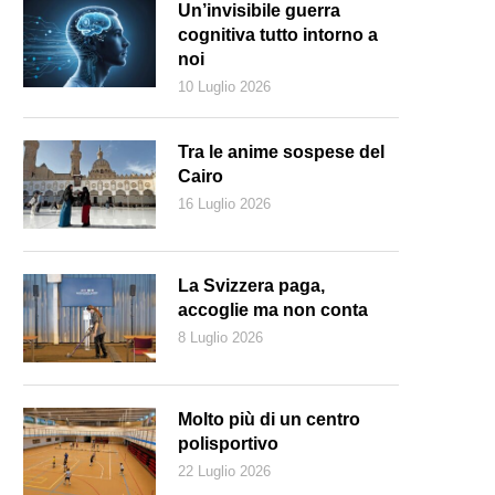
Un’invisibile guerra
cognitiva tutto intorno a
noi
10 Luglio 2026
Tra le anime sospese del
Cairo
16 Luglio 2026
La Svizzera paga,
accoglie ma non conta
8 Luglio 2026
 Via Lattea propone itinerari musicali nel territorio (teatrodeltempo.ch)
Molto più di un centro
polisportivo
22 Luglio 2026