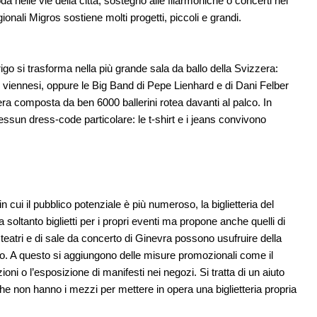
da nelle vie della città, sostegno alle filarmoniche o concerti nel
egionali Migros sostiene molti progetti, piccoli e grandi.
rigo si trasforma nella più grande sala da ballo della Svizzera:
r viennesi, oppure le Big Band di Pepe Lienhard e di Dani Felber
a composta da ben 6000 ballerini rotea davanti al palco. In
ssun dress-code particolare: le t-shirt e i jeans convivono
n cui il pubblico potenziale è più numeroso, la biglietteria del
soltanto biglietti per i propri eventi ma propone anche quelli di
 teatri e di sale da concerto di Ginevra possono usufruire della
zio. A questo si aggiungono delle misure promozionali come il
ni o l’esposizione di manifesti nei negozi. Si tratta di un aiuto
he non hanno i mezzi per mettere in opera una biglietteria propria