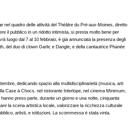
ge nel quadro delle attività del Théâtre du Pré-aux-Moines, diretto
e il pubblico in un ridotto intimista, si presta molto bene per
à luogo dal 7 al 10 febbraio, è già annunciata la presenza degli
 del duo di clown Garlic e Dangle, e della cantautrice Phanée
ttembre, dedicando spazio alla multidisciplinarietà (musica, arti
 della Case à Chocs, nel ristorante Interlope, nel cinema Minimum,
 hanno preso parte, durante un giorno e una notte, cinquanta
ciare la scena artistica locale, valorizzare la ricchezza culturale
bblico, artisti, e istituzioni. La scommessa è stata vinta.