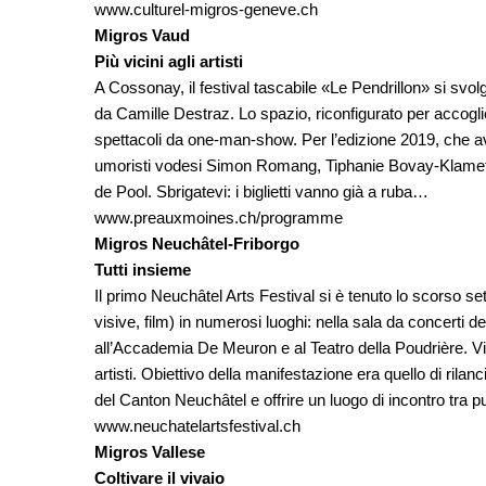
www.culturel-migros-geneve.ch
Migros Vaud
Più vicini agli artisti
A Cossonay, il festival tascabile «Le Pendrillon» si svol
da Camille Destraz. Lo spazio, riconfigurato per accoglier
spettacoli da one-man-show. Per l’edizione 2019, che avr
umoristi vodesi Simon Romang, Tiphanie Bovay-Klameth,
de Pool. Sbrigatevi: i biglietti vanno già a ruba…
www.preauxmoines.ch/programme
Migros Neuchâtel-Friborgo
Tutti insieme
Il primo Neuchâtel Arts Festival si è tenuto lo scorso se
visive, film) in numerosi luoghi: nella sala da concerti
all’Accademia De Meuron e al Teatro della Poudrière. Vi
artisti. Obiettivo della manifestazione era quello di rilan
del Canton Neuchâtel e offrire un luogo di incontro tra pu
www.neuchatelartsfestival.ch
Migros Vallese
Coltivare il vivaio