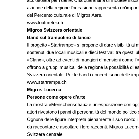
acciottolata per i défilé. Una quarantina di modelle indoss
aziende della regione l’occasione rappresenta un’import
del Percento culturale di Migros Aare.
www.loufmeter.ch
Migros Svizzera orientale
Band sul trampolino di lancio
Il progetto «Startrampe» si propone di dare visibilità ai 
sostenuti due locali musicali e dieci festival: tra questi
«Clanx», oltre ad eventi di maggiori dimensioni come l’«
offrono a gruppi musicali della regione la possibilità di 
Svizzera orientale. Per le band i concerti sono delle imp
www.startrampe.ch
Migros Lucerna
Persone come opere d’arte
La mostra «Menschenschau» è un’esposizione con oggetti
attori rivestono i panni di personalità del mondo politic
Ognuna delle figure interpreta pienamente il suo ruolo: 
da raccontare e ascoltare i loro racconti. Migros Luce
Svizzera centrale.