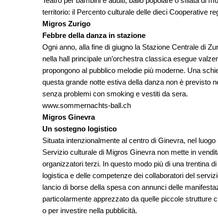
Teatro per bambini e adulti, ballo popolare o sfilata di mo
territorio: il Percento culturale delle dieci Cooperative r
Migros Zurigo
Febbre della danza in stazione
Ogni anno, alla fine di giugno la Stazione Centrale di Zu
nella hall principale un’orchestra classica esegue valze
propongono al pubblico melodie più moderne. Una schier
questa grande notte estiva della danza non è previsto ne
senza problemi con smoking e vestiti da sera.
www.sommernachts-ball.ch
Migros Ginevra
Un sostegno logistico
Situata intenzionalmente al centro di Ginevra, nel luogo i
Servizio culturale di Migros Ginevra non mette in vendita 
organizzatori terzi. In questo modo più di una trentina di
logistica e delle competenze dei collaboratori del servi
lancio di borse della spesa con annunci delle manifestazio
particolarmente apprezzato da quelle piccole strutture c
o per investire nella pubblicità.