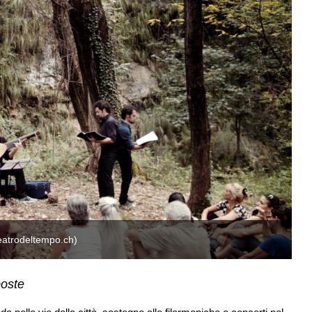
(teatrodeltempo.ch)
La
poste