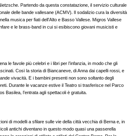
etzsche. Partendo da questa constatazione, il servizio culturale
nale delle bande vallesane (ACMV). Il sodalizio cura la diversità
 nella musica per fiati dell’Alto e Basso Vallese. Migros Vallese
anfare e le brass-band in cui si esibiscono giovani musicisti e
 le favole più celebri e i libri per l’infanzia, in modo che gli
scinati. Così la storia di Biancaneve, di Anna dai capelli rossi, e
rande vivacità. E i bambini presenti non sono soltanto degli
reti. Durante le vacanze estive il Teatro si trasferisce nel Parco
Basilea, l’entrata agli spettacoli è gratuita.
i di modelli a sfilare sulle vie della città vecchia di Berna e, in
vicoli antichi diventano in questo modo quasi una passerella