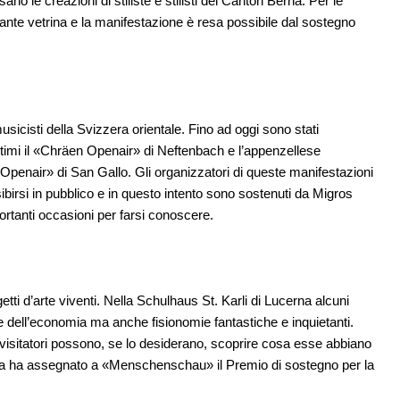
ano le creazioni di stiliste e stilisti del Canton Berna. Per le
ante vetrina e la manifestazione è resa possibile dal sostegno
musicisti della Svizzera orientale. Fino ad oggi sono stati
 ultimi il «Chräen Openair» di Neftenbach e l’appenzellese
Openair» di San Gallo. Gli organizzatori di queste manifestazioni
esibirsi in pubblico e in questo intento sono sostenuti da Migros
ortanti occasioni per farsi conoscere.
 d’arte viventi. Nella Schulhaus St. Karli di Lucerna alcuni
o e dell’economia ma anche fisionomie fantastiche e inquietanti.
i visitatori possono, se lo desiderano, scoprire cosa esse abbiano
rna ha assegnato a «Menschenschau» il Premio di sostegno per la