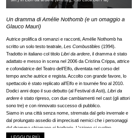
Un dramma di Amélie Nothomb (e un omaggio a
Glauco Mauri)
Autrice prolifica di romanzi e racconti, Amélie Nothomb ha
scritto un solo testo teatrale,
Les Combustibles
(1994).
Tradotto in italiano col titolo
Libri da ardere
, il dramma è stato
adattato e messo in scena nel 2006 da Cristina Crippa, attrice
e cofondatrice del Teatro dell’Elfo, diventata nel corso del
tempo anche autrice e regista. Accolto con grande favore, lo
spettacolo è stato replicato all’Elfo e in tournée fino al 2010.
Dodici anni dopo il suo debutto (al Festival di Asti),
Libri da
ardere
è stato ripreso, con due cambiamenti nel cast (gli attori
sono tre) e con rinnovato successo di pubblico.
Siamo in una città senza nome, stremata dal gelo invernale e
dal prolungato assedio di imprecisati nemici che i personaggi
del dramma chiamano «i barbari». L’azione si svolge
interamente in una stanza della casa di un docente
LEGGI DI PIÙ