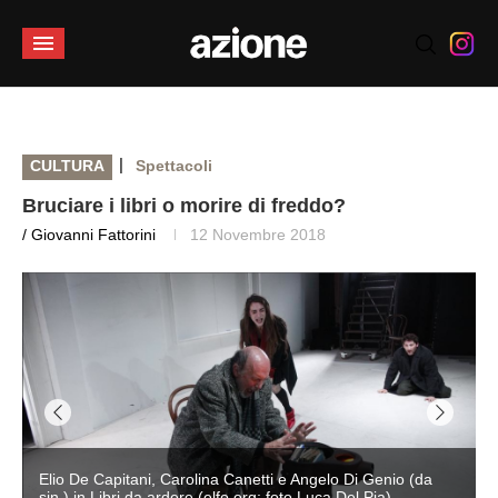
|
CULTURA
Spettacoli
Bruciare i libri o morire di freddo?
/ Giovanni Fattorini
12 Novembre 2018
Elio De Capitani, Carolina Canetti e Angelo Di Genio (da
sin.) in Libri da ardere (elfo.org; foto Luca Del Pia)