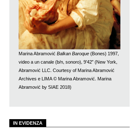
2015 nel quale i partecipanti dopo aver depositato borse,
cappotti, orologi e fotocamere in un armadietto indossano delle
cuffie isolanti. Si siedono a un tavolo con al centro un mucchio
di riso e lenticchie mescolati assieme. Mediante una bacchetta
separano il riso dalle lenticchie e contano i chicchi annotando i
risultati su un foglio. Scrive l’artista: «Viviamo in un periodo
difficile in cui il tempo vale sempre di più perché ne abbiamo
Marina Abramović
Balkan Baroque
(Bones) 1997,
sempre meno. Per questo motivo vorrei dare al pubblico
video a un canale (b/n, sonoro), 9’42” (New York,
l’opportunità di sperimentare e di riflettere su vacuità, tempo e
Abramović LLC. Courtesy of Marina Abramović
spazio, luminosità e vuoto. Durante tale esperimento spero
Archives e LIMA © Marina Abramović. Marina
che i partecipanti si connettano con loro stessi e con il
presente, il fugace attimo del qui e ora».
Abramović by SIAE 2018)
La mostra fiorentina ripercorre tutto il lavoro dell’artista lungo i
suoi cinquant’anni di carriera. Dai primi dipinti a olio alla
Strozzina nel sottosuolo alle performance al piano nobile
dell’edificio. Le prime performance solitarie e dolorose al limite
IN EVIDENZA
della sopportazione, come
Rhythm 0
a Napoli nel 1974. Sei
ore in balia dei visitatori che potevano fare sul suo corpo
qualsiasi cosa con 72 oggetti posti su un tavolo vicino. Oggetti