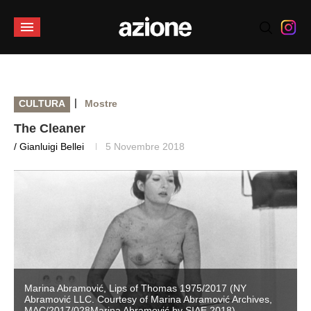
|
CULTURA
Mostre
The Cleaner
/ Gianluigi Bellei
5 Novembre 2018
Marina Abramović, Lips of Thomas 1975/2017 (NY
Abramović LLC. Courtesy of Marina Abramović Archives,
MAC/2017/028Marina Abramović by SIAE 2018)