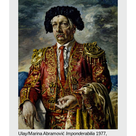
riproposta giornalmente è
Imponderabilia
dalle 11.30 alle 19.30
e il giovedì fino alle 21.30.
Si tratta della performance più semplice e quindi facilmente
riproducibile. Di grande impatto perché coinvolge un uomo e
una donna completamente nudi; il che al giorno d’oggi ha del
miracoloso, visti i tempi che corrono. La prima volta è stata
realizzata da Marina Abramović e dal compagno Ulay nel
giugno 1977 alla Galleria comunale d’arte moderna di Bologna.
In quell’occasione i due artisti hanno trascorso 90 minuti nudi,
vicini uno di fronte all’altra. Fra loro i visitatori dovevano
passare per entrare nel museo volgendosi verso l’uno o l’altra.
Dopo 90 minuti ha fatto irruzione la polizia per bloccare tutto.
Ulay è stato il grande amore di Marina. Assieme hanno
realizzato tante performance, utilizzando il loro corpo in un
abbraccio totale fra scontro e incontro, dal 1976, anno in cui
Marina si è trasferita ad Amsterdam per vivere con lui. Un
sodalizio struggente, fatto di viaggi, meditazioni, performance
estreme. Sino al 1988 con
The Lovers
, quando entrambi,
Ulay/Marina Abramović
Imponderabilia
1977,