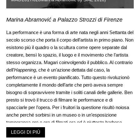
Marina Abramović a Palazzo Strozzi di Firenze
La performance è una forma di arte nata negli anni Settanta del
secolo scorso che porta il corpo dell’artista in primo piano. Non
esistono più il quadro o la scultura come opere separate dal
creatore, bensì lo spazio, il luogo e il movimento che l’artista
stesso organizza. Magari coinvolgendo il pubblico. Al contrario
dell’
Happening
, che è un’azione dettata dal caso, la
performance è un evento pianificato. Tutto questo rivoluzionò
completamente il mondo dell’arte che però aveva sempre
bisogno di sopravvivere tramite i soliti canali delle gallerie. Ben
presto si trovò il trucco di filmare le performance e di
spacciarle per l’opera. Per i fruitori la questione risultò noiosa
anche perché sorbirsi in un museo o in un’esposizione
temporanea ore e ore di filmati era ed è piuttosto barboso.
Marina Abramović ha risolto il problema creando le re-
LEGGI DI PIÙ
performance. Si tratta di una riproposizione delle vecchie