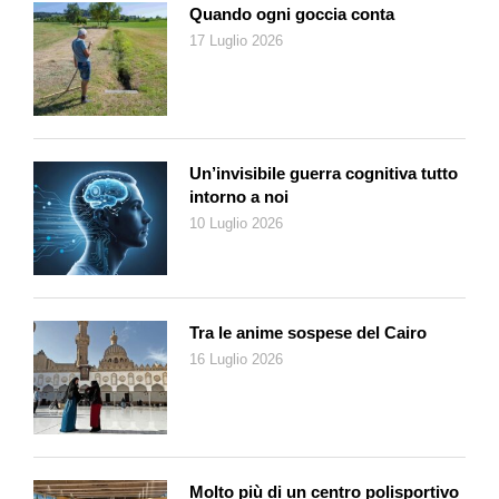
Quando ogni goccia conta
quali pistole, chiodi, catene, vernice, coltelli, bisturi, lacci… Le
17 Luglio 2026
tagliarono la maglietta facendola rimanere a torso nudo, le
allargarono le gambe e «conficcarono il coltello a poca
distanza dal sesso», qualcuno le tagliò il collo e succhiò il
sangue. In quel momento «mi resi conto che il pubblico può
ucciderti», scrive. Poi l’incontro con Ulay e infine l’ultimo
Un’invisibile guerra cognitiva tutto
periodo, maggiormente meditativo e trascendentale, che la
intorno a noi
vede avvicinarsi al buddhismo e al misticismo. Oggi Marina
10 Luglio 2026
coinvolge sempre più il pubblico, cambia posizione e, come
scrive Lena Essling in catalogo, «diventa silenziosa partner del
dialogo o catalizzatrice della partecipazione altrui, come la
scintilla che mette in moto un motore».
Tra le anime sospese del Cairo
The Cleaner
, si intitola la mostra organizzata da Palazzo
16 Luglio 2026
Strozzi in collaborazione con il Moderna Museet di Stoccolma,
il Louisiana Museum of Modern Art e la Bundeskunsthalle di
Bonn. Anche per Marina è giunto il momento di «fare pulizia del
passato, della memoria e del destino» per tenere solo quello
che serve.
Molto più di un centro polisportivo