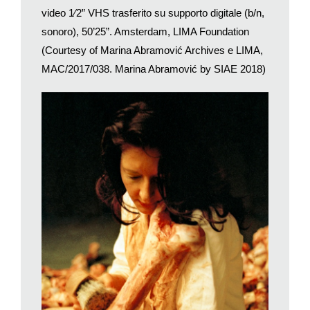
partendo uno dal deserto dei Gobi e l’altra da Shan Hai Guan,
video 1⁄2” VHS trasferito su supporto digitale (b/n,
hanno attraversato in 90 giorni la Grande muraglia cinese per
sonoro), 50’25”. Amsterdam, LIMA Foundation
incontrarsi a metà strada e dirsi addio. L’idea era nata otto anni
(Courtesy of Marina Abramović Archives e LIMA,
prima ed era quella, appunto, di incontrarsi a metà strada e
MAC/2017/038. Marina Abramović by SIAE 2018)
sposarsi. «La storia epica», scrive Marina, «di due amanti che
si incontrano dopo tante sofferenze». È stato solo un addio. Si
sono rivisti nel 2010 quando al Museum of Modern Art di New
York Marina ha realizzato una performance dal titolo
The Artist
is Present
nella quale per 736 ore ha mantenuto il contatto
visivo con 1675 visitatori seduti di fronte a lei. In
quell’occasione si è seduto anche Ulay. E hanno pianto
assieme, senza parlare.
Ma torniamo alle re-performance. Il lunedì, il giovedì e il
venerdì dalle 15 alle 16 e la domenica dalle 12 alle 13 ha luogo
Luminosity
. Un lavoro presentato alla Galleria Sean Kelly di
New York nel 1977. Qui nuda resta in equilibrio sul sellino di
una bicicletta con i piedi sospesi in aria e le braccia e le gambe
che si alzano e si abbassano lentamente.
Altri lavori coinvolgono il pubblico. Come
Counting the Rice
del