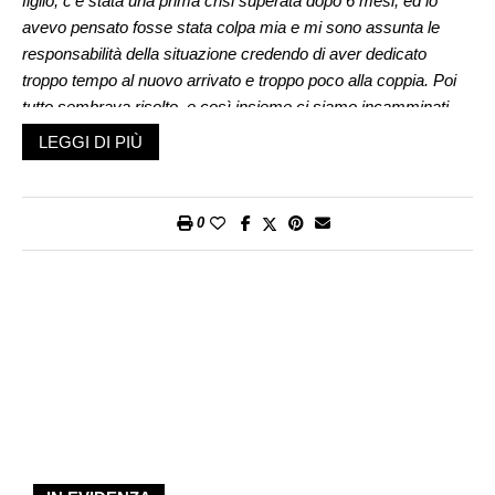
figlio, c’è stata una prima crisi superata dopo 6 mesi, ed io
avevo pensato fosse stata colpa mia e mi sono assunta le
responsabilità della situazione credendo di aver dedicato
troppo tempo al nuovo arrivato e troppo poco alla coppia. Poi
tutto sembrava risolto, e così insieme ci siamo incamminati
verso il secondo figlio. Dopo un anno dal suo arrivo, un’altra
LEGGI DI PIÙ
crisi che dura da oltre un anno. Mio marito dice che ha bisogno
di riconoscere i suoi desideri, che la vita che ha fatto con me
fino ad ora non lo rende autentico, lo ha fatto perché così
0
s’aspettavano tutti. Ha bisogno di cogliere nuove e stimolanti
attività, vivere una vita piena cogliendo ogni opportunità. Io mi
chiedo, ma a 45 anni e dopo aver formato una famiglia, com’è
possibile che una persona abbia ancora bisogno di cercare
dell’altro, di voler percorre una nuova strada abbandonando
coloro con i quali è stato costruito un cammino, possibile che
questo cammino lungo 16 anni stia stretto e che si abbia
bisogno di creare nuovi progetti che rendano soddisfatti,
possibile che una persona si possa rendere conto solo ora di
aver mentito a se stesso (e agli altri) per non aver vissuto in