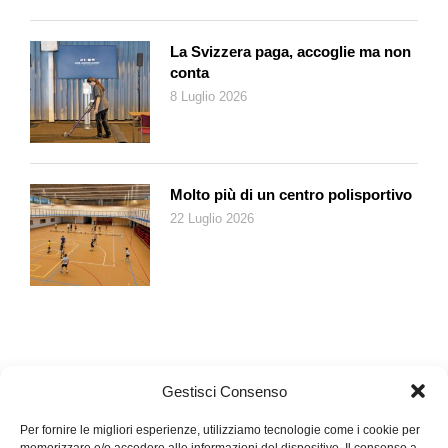
possesso della password originale e si può accedere al profilo
stesso); 2) ricordarsi che per procedere alla cancellazione del
La Svizzera paga, accoglie ma non
profilo di un congiunto o amico non bisogna per forza
conta
possedere un account Facebook: il «Centro Assistenza» in cui
8 Luglio 2026
richiederla è accessibile anche dalla pagina iniziale di
Facebook (ultima voce del menu a fine pagina).
In conclusione: per rendere più semplice il compito ai nostri
eredi occorrerebbe predisporre un testamento digitale in cui
Molto più di un centro polisportivo
registrare tutte le password per i servizi informatici. È
22 Luglio 2026
un’accortezza non trascurabile, nella nostra epoca
tecnologica.
Gestisci Consenso
Per fornire le migliori esperienze, utilizziamo tecnologie come i cookie per