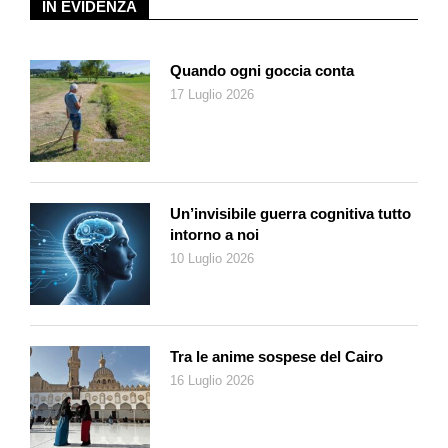
numero d’ordine progressivo.
IN EVIDENZA
La corrispondenza con i responsabili di Facebook avverrà o
tramite l’email di contatto che sarà richiesto a chi inoltra la
Quando ogni goccia conta
richiesta, o tramite la pagina «Messaggi di assistenza» di chi
17 Luglio 2026
l’ha inoltrata attraverso il proprio profilo attivo. Tramite questi
due canali ci verranno inviati la conferma della ricezione della
richiesta, le successive eventuali domande di precisazioni e,
se tutto sarà valutato come adempiente alle normative di
Facebook, riceveremo in breve la conferma dell’avvenuta
Un’invisibile guerra cognitiva tutto
cancellazione: «Salve. In seguito alla tua richiesta, abbiamo
intorno a noi
rimosso questo account da Facebook. Ciò significa che
10 Luglio 2026
nessuno potrà accedere a questo account o vedere le
informazioni associate (ad esempio profilo, immagini,
commenti, ecc.). Se hai altre domande, non esitare a
contattarci». Missione compiuta.
Tra le anime sospese del Cairo
Due raccomandazioni: 1) prima di procedere all’invio della
16 Luglio 2026
richiesta di cancellazione sarebbe bene predisporre
eventualmente un backup di tutti i contenuti del profilo, da
tenere per ricordo (l’opzione è possibile solo se si è in