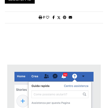
collegamenti a video e riflessioni personali?
Proprio per ciò che riguarda la nostra permanenza su
Facebook occorre dire che la piattaforma azzurra offre ai suoi
0
utenti un servizio in cui è concretamente possibile interagire in
situazioni come questa. La condizione fondamentale è di
possedere una documentazione ufficiale (certificati medici,
decisioni legali, procure delle autorità di protezione) in formato
pdf che sostenga la nostra richiesta. Situazione concreta che
può servire da esempio: l’anziano signor Luigi negli ultimi anni
della sua vita aveva trovato in Facebook un piacevole
passatempo: ora però, vari mesi dopo il suo decesso, la sua
pagina è ancora lì, provocando pensieri e reazioni di vario tipo
nei suoi congiunti e amici. Dopo una breve discussione i
famigliari decidono di rimuovere il profilo del signor Luigi da
Facebook.
Per farlo occorre accedere a Facebook e individuare il link del
«Centro di assistenza». Si trova in un luogo non molto visibile
ma facile da trovare: portando il mouse sull’iconetta con il
punto interrogativo, nella barra azzurra in alto, si apre un menu