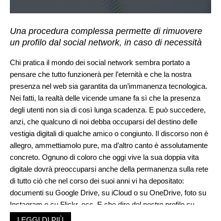
Una procedura complessa permette di rimuovere
un profilo dal social network, in caso di necessità
Chi pratica il mondo dei social network sembra portato a
pensare che tutto funzionerà per l’eternità e che la nostra
presenza nel web sia garantita da un’immanenza tecnologica.
Nei fatti, la realtà delle vicende umane fa sì che la presenza
degli utenti non sia di così lunga scadenza. E può succedere,
anzi, che qualcuno di noi debba occuparsi del destino delle
vestigia digitali di qualche amico o congiunto. Il discorso non è
allegro, ammettiamolo pure, ma d’altro canto è assolutamente
concreto. Ognuno di coloro che oggi vive la sua doppia vita
digitale dovrà preoccuparsi anche della permanenza sulla rete
di tutto ciò che nel corso dei suoi anni vi ha depositato:
documenti su Google Drive, su iCloud o su OneDrive, foto su
Instagram o su Flickr, ecc. E che dire del nostro profilo su
Facebook, in cui per anni abbiamo accumulato immagini,
LEGGI DI PIÙ