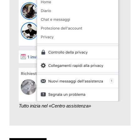
a tendina in cui la prima voce è proprio «centro assistenza».
Una volta entrati in questa pagina sono possibili due opzioni,
offerte da un menu orizzontale: se il signor Luigi ha lasciato un
appunto in cui sono annotate le sue password, è possibile
entrare nella sezione «gestione dell’account» e poi scegliere
l’opzione «Disattivazione o eliminazione dell’account».
Se invece le credenziali di proprietà sono andate perdute è
possibile inoltrare al servizio di assistenza una richiesta per
terze persone: cliccando sull’ultima voce del menu orizzontale
«Normative e segnalazioni» sono offerte varie opzioni, tra cui
«Gestione dell’account di persona deceduta». L’opzione serve
(non molto intuitivamente) anche nel caso in cui una persona
abbia perso la facoltà di intendere. In questa sezione ci
troveremo confrontati con un formulario online in cui dovremo
Tutto inizia nel «Centro assistenza»
descrivere la situazione e poi allegare i pdf ufficiali che
attestino lo stato di incapacità o l’avvenuto decesso del
proprietario del profilo. Una volta inviata la richiesta nella
pagina del servizio di assistenza si aprirà un «Caso», con un