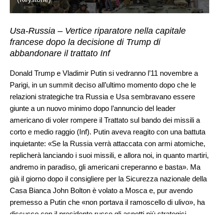
Usa-Russia – Vertice riparatore nella capitale
francese dopo la decisione di Trump di
abbandonare il trattato Inf
Donald Trump e Vladimir Putin si vedranno l’11 novembre a
Parigi, in un summit deciso all’ultimo momento dopo che le
relazioni strategiche tra Russia e Usa sembravano essere
giunte a un nuovo minimo dopo l’annuncio del leader
americano di voler rompere il Trattato sul bando dei missili a
corto e medio raggio (Inf). Putin aveva reagito con una battuta
inquietante: «Se la Russia verrà attaccata con armi atomiche,
replicherà lanciando i suoi missili, e allora noi, in quanto martiri,
andremo in paradiso, gli americani creperanno e basta». Ma
già il giorno dopo il consigliere per la Sicurezza nazionale della
Casa Bianca John Bolton è volato a Mosca e, pur avendo
premesso a Putin che «non portava il ramoscello di ulivo», ha
discusso con il presidente russo gli aspetti più strategici