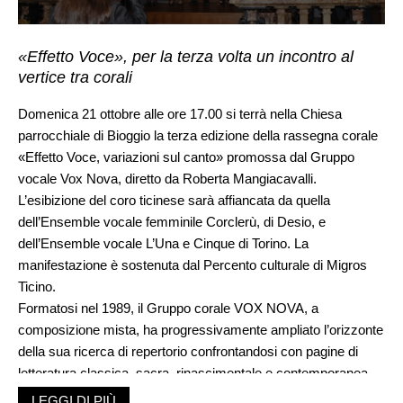
«Effetto Voce», per la terza volta un incontro al
vertice tra corali
Domenica 21 ottobre alle ore 17.00 si terrà nella Chiesa
parrocchiale di Bioggio la terza edizione della rassegna corale
«Effetto Voce, variazioni sul canto» promossa dal Gruppo
vocale Vox Nova, diretto da Roberta Mangiacavalli.
L’esibizione del coro ticinese sarà affiancata da quella
dell’Ensemble vocale femminile Corclerù, di Desio, e
dell’Ensemble vocale L’Una e Cinque di Torino. La
manifestazione è sostenuta dal Percento culturale di Migros
Ticino.
Formatosi nel 1989, il Gruppo corale VOX NOVA, a
composizione mista, ha progressivamente ampliato l’orizzonte
della sua ricerca di repertorio confrontandosi con pagine di
letteratura classica, sacra, rinascimentale e contemporanea,
con brani di raccolta popolare e di musica leggera. Il gruppo
LEGGI DI PIÙ