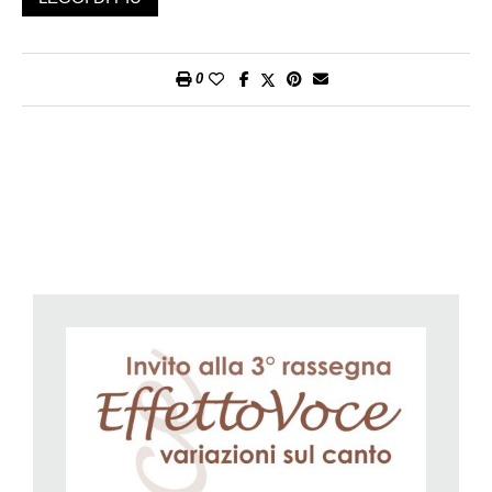
corale ha inoltre all’attivo diverse registrazioni con le quali
racconta il suo viaggio nella musica, un percorso che l’anno
venturo raggiungerà il traguardo del trentesimo anno di attività.
0
Informazioni
www.voxnova.ch