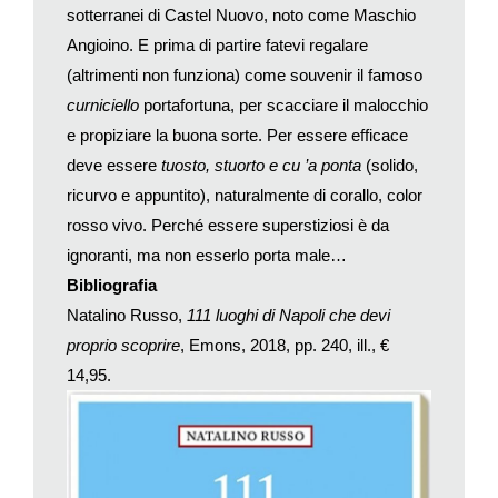
sotterranei di Castel Nuovo, noto come Maschio
divertente, un ristorante etnico nascosto, un locale con buona
musica, il bar per l’ultimo bicchiere della serata. Con un
Angioino. E prima di partire fatevi regalare
semplice click potrete aggiungere queste tappe al vostro
(altrimenti non funziona) come souvenir il famoso
itinerario in gestazione. E dopo il ritorno, altri aspiranti
curniciello
portafortuna, per scacciare il malocchio
viaggiatori saranno a loro volta influenzati e quasi guidati da
e propiziare la buona sorte. Per essere efficace
voi.
deve essere
tuosto, stuorto e cu ’a ponta
(solido,
Meraviglioso, da un certo punto di vista: prima ancora di averci
ricurvo e appuntito), naturalmente di corallo, color
messo piede, saprete cosa aspettarvi. E certo non siete
rosso vivo. Perché essere superstiziosi è da
obbligati a ricalcare i passi dei vostri amici, ma quanti avranno
ignoranti, ma non esserlo porta male…
il coraggio di sfidare una recensione negativa, di uscire da una
via così ben tracciata, esponendosi a scoperte ma anche a
Bibliografia
inevitabili delusioni? In questo modo, tuttavia, il viaggio
Natalino Russo,
111 luoghi di Napoli che devi
potrebbe perdere la sua capacità di sottrarci alle nostre
proprio scoprire
, Emons, 2018, pp. 240, ill., €
confortevoli convinzioni, di stupirci, anche di provocarci.
14,95.
E quando i nostri ricordi saranno uguali a quelli di tanti altri,
sarà ancora un piacere rievocarli a distanza di tempo?