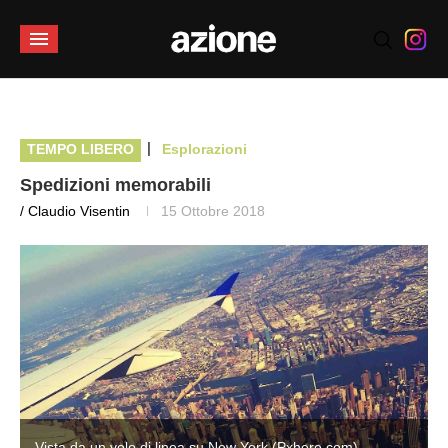
|
TEMPO LIBERO
Esplorazioni
Spedizioni memorabili
/ Claudio Visentin
15 Ottobre 2018
Vista da un volo di linea su New York (Pxhere.com)