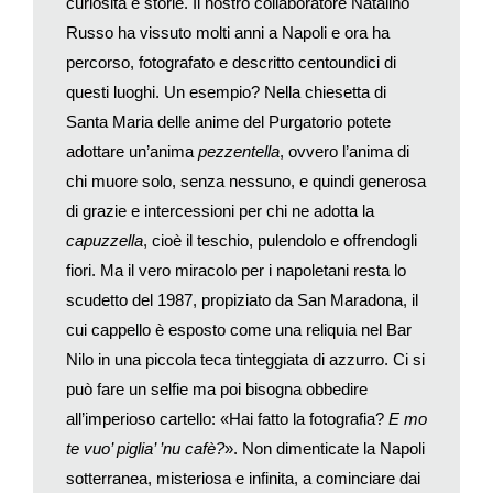
curiosità e storie. Il nostro collaboratore Natalino
un dettaglio (un profumo, un sapore, una canzone) per
Russo ha vissuto molti anni a Napoli e ora ha
risvegliare i ricordi. E sarà ancora più facile se nel nostro
viaggio avremo tenuto un diario o riempito una scatola delle
percorso, fotografato e descritto centoundici di
meraviglie con biglietti, souvenir, foglie d’albero secche…
questi luoghi. Un esempio? Nella chiesetta di
Fin qui tutto bene. A patto naturalmente che il nostro viaggio sia
Santa Maria delle anime del Purgatorio potete
all’altezza delle aspettative: avventuroso, divertente, ricco di
adottare un’anima
pezzentella
, ovvero l’anima di
incontri e soprattutto pieno di sorprese. Lo sottolineo perché le
chi muore solo, senza nessuno, e quindi generosa
nuove tecnologie stanno cambiando il nostro modo di
di grazie e intercessioni per chi ne adotta la
viaggiare. Per esempio qualche giorno fa Tripadvisor, il portale
capuzzella
, cioè il teschio, pulendolo e offrendogli
dedicato alle recensioni di alberghi, ristoranti, musei eccettera
fiori. Ma il vero miracolo per i napoletani resta lo
(se ne contano più di 660 milioni), ha annunciato di volersi
avvicinare alla formula dei social network. Già oggi riceviamo
scudetto del 1987, propiziato da San Maradona, il
molte informazioni turistiche attraverso Facebook, ma queste
cui cappello è esposto come una reliquia nel Bar
sono mescolate a molte altre, secondo i capricci dell’algoritmo.
Nilo in una piccola teca tinteggiata di azzurro. Ci si
Ora invece ci sarà un Social Network solo per i viaggi.
può fare un selfie ma poi bisogna obbedire
State pensando a Parigi? Subito riceverete informazioni sui
all’imperioso cartello: «Hai fatto la fotografia?
E mo
luoghi visitati dai vostri amici (o dagli esperti dei quali vi fidate,
te vuo’ piglia’ ’nu cafè?
». Non dimenticate la Napoli
per esempio i giornalisti di «National Geographic»), con le
sotterranea, misteriosa e infinita, a cominciare dai
relative recensioni: un albergo di tendenza, un museo