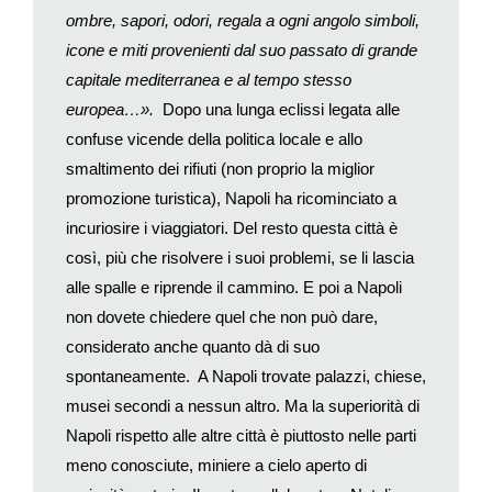
ombre, sapori, odori, regala a ogni angolo simboli,
passato, cercando un filo rosso mutevole e sfuggente,
icone e miti provenienti dal suo passato di grande
ridefinendo l’importanza dei diversi episodi alla luce del
presente. «La vita va vissuta in avanti ma può essere capita
capitale mediterranea e al tempo stesso
solo guardando indietro» diceva giustamente il filosofo
europea…».
Dopo una lunga eclissi legata alle
Kierkegaard. E in questa ricerca di un senso, le esperienze di
confuse vicende della politica locale e allo
viaggio hanno un’importanza particolare, sono tra i pilastri che
smaltimento dei rifiuti (non proprio la miglior
reggono l’edificio della nostra identità.
promozione turistica), Napoli ha ricominciato a
Lontano da casa prendono forma aspetti fondamentali della
incuriosire i viaggiatori. Del resto questa città è
nostra personalità: un viaggiatore su due – è ancora la ricerca
così, più che risolvere i suoi problemi, se li lascia
a dirlo – sente di essere cambiato dopo un viaggio importante.
alle spalle e riprende il cammino. E poi a Napoli
Strada facendo poi prendiamo spesso decisioni che
modificano il tranquillo corso della nostra esistenza: un nuovo
non dovete chiedere quel che non può dare,
hobby, uno sport, una relazione (o la scelta finale di una
considerato anche quanto dà di suo
separazione).
spontaneamente. A Napoli trovate palazzi, chiese,
Per questo, molti viaggiatori non accetterebbero di cancellare
musei secondi a nessun altro. Ma la superiorità di
le foto dei loro viaggi nemmeno per tutto il denaro del mondo.
Napoli rispetto alle altre città è piuttosto nelle parti
In realtà – nonostante il timore di dimenticare momenti
meno conosciute, miniere a cielo aperto di
importanti, scacciato scattando centinaia di fotografie – basta