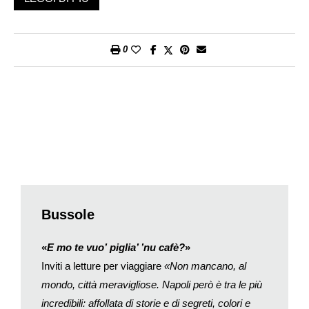
Stati Uniti). I risultati confermano con rigore scientifico quanto i
viaggiatori in fondo sapevano da tempo: i ricordi di viaggio
sono più vividi e duraturi degli altri. Inoltre, sempre secondo la
0
ricerca, il dieci per cento di tutti i nostri ricordi sarebbe legato ai
viaggi, anche se naturalmente la percentuale di tempo della
nostra vita trascorsa in viaggio è di solito molto inferiore.
Sappiamo bene poi che i ricordi più profondi sono associati a
forti emozioni (il primo giorno di scuola, un terribile litigio, il
matrimonio o la nascita del primo figlio…) e queste non
mancano mai in viaggio, di fronte a continue novità e con il
pilota automatico disattivato. Forse per questo invece dei
monumenti più famosi – in teoria la ragione del viaggio –
ricordiamo gli incontri con gli stranieri, scenari naturali o
Bussole
avventure condivise con amici e famigliari.
Leggendo questi risultati, per un momento ho immaginato che
«
E mo te vuo’
piglia’ ’nu cafè?
»
la nostra vita potrebbe essere raccontata solo attraverso i
Inviti a letture per viaggiare
«Non mancano, al
viaggi, collegando tra loro tutte le esperienze lontano da casa
mondo, città meravigliose. Napoli però è tra le più
in un’autobiografia di nuovo tipo. Dopo tutto siamo ciò che
incredibili: affollata di storie e di segreti, colori e
ricordiamo e ogni giorno ripercorriamo da capo il nostro