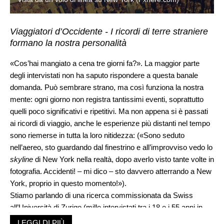
Viaggiatori d’Occidente - I ricordi di terre straniere
formano la nostra personalità
«Cos’hai mangiato a cena tre giorni fa?». La maggior parte
degli intervistati non ha saputo rispondere a questa banale
domanda. Può sembrare strano, ma così funziona la nostra
mente: ogni giorno non registra tantissimi eventi, soprattutto
quelli poco significativi e ripetitivi. Ma non appena si è passati
ai ricordi di viaggio, anche le esperienze più distanti nel tempo
sono riemerse in tutta la loro nitidezza: («Sono seduto
nell’aereo, sto guardando dal finestrino e all’improvviso vedo lo
skyline
di New York nella realtà, dopo averlo visto tante volte in
fotografia. Accidenti! – mi dico – sto davvero atterrando a New
York, proprio in questo momento!»).
Stiamo parlando di una ricerca commissionata da Swiss
all’Università di Zurigo (mille intervistati tra i 18 e i 55 anni in
ciascun Paese: Gran Bretagna, Germania, Italia, Svizzera e
LEGGI DI PIÙ