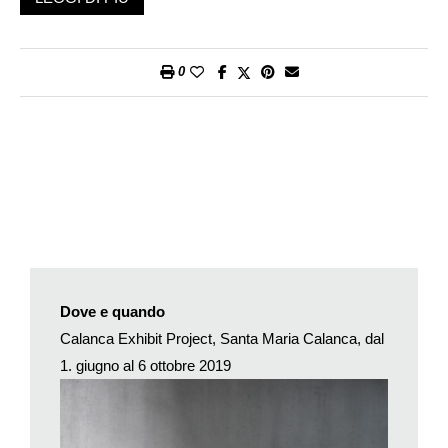
neppure un minuto, diventeranno totalmente vani, davanti
all’asserzione che il tempo non esiste.
La creatività e la curiosità dell’arte aprono le porte di Santa
0
Maria Calanca, dando vita a un percorso espositivo in questo
luogo forgiato dai ghiacciai e dal loro movimento nel corso dei
millenni. Qui, sotto Piz de Groven, tra le creste della montagna
si situa l’antica acropoli su cui si ergono maestosi il Castello, il
Convento e la Chiesa di Santa Maria Assunta. Un panorama
pittoresco, con le cime sullo sfondo e con strutture eclettiche in
paese che rimandano allo scorrere del tempo.
L’allestimento, lungo tutto il percorso dell’acropoli, con le
provocatorie sculture arcaiche in legno e in bronzo di Franz
Canins, radicheranno gli spettatori nel passato, mentre le
Dove e quando
proiezioni fotografiche nel chiostro del convento ci porteranno
Calanca Exhibit Project, Santa Maria Calanca, dal
nel moderno, nel post-moderno, nel sur-moderno, in un
1. giugno al 6 ottobre 2019
contesto non più strettamente alpigiano, ma che si schiude al
mondo. Tutto questo in un tempo presente e nella cornice dai
tratti talvolta anacronistici di Santa Maria Calanca, che diventa
partenza e arrivo di un viaggio evocativo in cui il tempo si