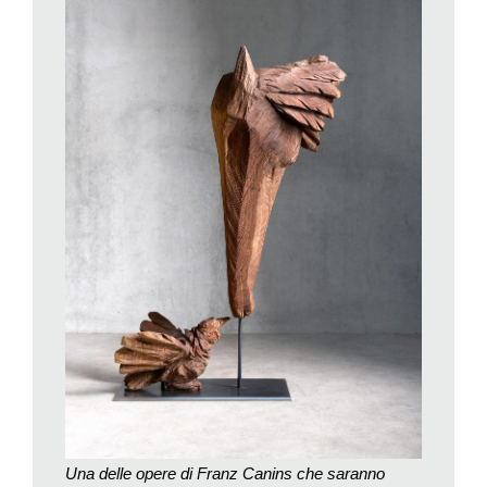
sovrappone e scompare.
Da qui, all’apertura effettiva del-l’esposizione mancano diversi
mesi, ma vale proprio la pena, anche solo per l’immensità del
paesaggio, visitare questo paese di appena 102 abitanti
racchiuso nelle Alpi grigionesi. Un piccolo gioiello delle
montagne svizzere che per la prima volta, con Calanca
Exhibit, sarà protagonista della scena culturale internazionale
grazie alla rilevanza degli artisti presenti con le loro sculture e
fotografie.
Nell’attesa di scoprire questo festival dal vivo, è possibile
visitare il sito internet
www.calanca-exhibit.net
, in cui sono
presentati gli artisti provenienti da diverse nazioni che
esporranno le loro opere in questo luogo così suggestivo.
Una delle opere di Franz Canins che saranno