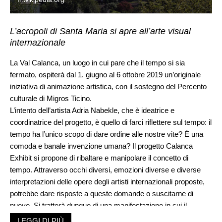
L’acropoli di Santa Maria si apre all’arte visual
internazionale
La Val Calanca, un luogo in cui pare che il tempo si sia
fermato, ospiterà dal 1. giugno al 6 ottobre 2019 un’originale
iniziativa di animazione artistica, con il sostegno del Percento
culturale di Migros Ticino.
L’intento dell’artista Adria Nabekle, che è ideatrice e
coordinatrice del progetto, è quello di farci riflettere sul tempo: il
tempo ha l’unico scopo di dare ordine alle nostre vite? È una
comoda e banale invenzione umana? Il progetto Calanca
Exhibit si propone di ribaltare e manipolare il concetto di
tempo. Attraverso occhi diversi, emozioni diverse e diverse
interpretazioni delle opere degli artisti internazionali proposte,
potrebbe dare risposte a queste domande o suscitarne di
nuove. Si tratterà dunque di una manifestazione in cui il
concetto di tempo e la nostra rincorsa per non perdere
LEGGI DI PIÙ