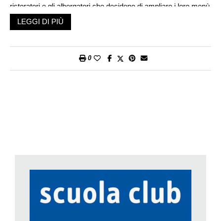
ristoratori e gli albergatori che decidono di ampliare i loro menù
per accontentare una clientela varia, esigente e consapevole.
LEGGI DI PIÙ
Da qui la necessità di integrare i percorsi formativi tradizionali
con una preparazione specialistica, in grado di fornire ai
professionisti del settore le conoscenze e competenze giuste
0
per accompagnare questa trasformazione.
Risponde pienamente a questo obiettivo, il nuovo corso di
formazione in ambito vegetariano che la Scuola Club di Migros
Ticino lancia in collaborazione con la Joia Academy, istituto
indipendente fondato dal maestro Pietro Leemann, primo chef
stellato vegetariano e oggi un punto di riferimento riconosciuto
a livello internazionale per la cucina vegetariana gourmet.
Il corso – che replica la proposta di successo ormai
consolidata della Joia Academy – si struttura in 11 lezioni per
un totale di 55 ore-lezione.
Destinata a professionisti del settore e a coloro che hanno
conseguito diplomi in ambito culinario, la proposta vedrà anche
la presenza dello chef Sauro Ricci, Chief Executive e Direttore
didattico della Joia Academy accanto agli altri Chef del