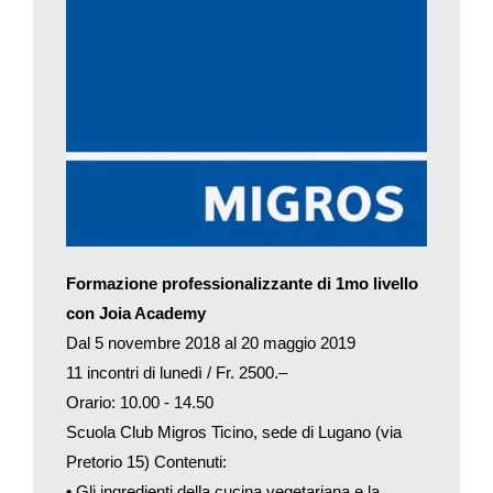
ristorante stellato Joia di Milano.
Durante il percorso – che incomincerà il 5 novembre –
verranno approfonditi numerosi argomenti: dalla pasta con e
senza glutine alle proteine, dalla cotture delle verdure alla
cucina macrobiotica, fino alle basi della pasticceria vegan.
Si tratta di un’occasione davvero unica per acquisire, fianco a
fianco con grandi professionisti del settore, una formazione
specialistica in ambito vegetariano.
Formazione professionalizzante di 1mo livello
con Joia Academy
Dal 5 novembre 2018 al 20 maggio 2019
11 incontri di lunedì / Fr. 2500.–
Orario: 10.00 - 14.50
Scuola Club Migros Ticino, sede di Lugano (via
Pretorio 15) Contenuti:
• Gli ingredienti della cucina vegetariana e la