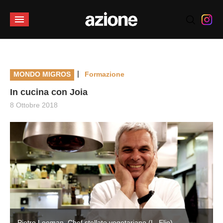
|
MONDO MIGROS
Formazione
In cucina con Joia
8 Ottobre 2018
Pietro Leeman, Chef stellato vegetariano (L. Elio)