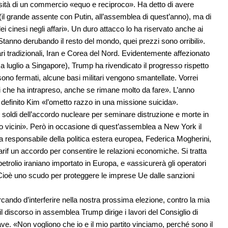
ssità di un commercio «equo e reciproco». Ha detto di avere
 (il grande assente con Putin, all’assemblea di quest’anno), ma di
dei cinesi negli affari». Un duro attacco lo ha riservato anche ai
«Stanno derubando il resto del mondo, quei prezzi sono orribili».
ari tradizionali, Iran e Corea del Nord. Evidentemente affezionato
 a luglio a Singapore), Trump ha rivendicato il progresso rispetto
i sono fermati, alcune basi militari vengono smantellate. Vorrei
ssi che ha intrapreso, anche se rimane molto da fare». L’anno
definito Kim «l’ometto razzo in una missione suicida».
 i soldi dell’accordo nucleare per seminare distruzione e morte in
oro vicini». Però in occasione di quest’assemblea a New York il
 responsabile della politica estera europea, Federica Mogherini,
arif un accordo per consentire le relazioni economiche. Si tratta
trolio iraniano importato in Europa, e «assicurerà gli operatori
. Cioè uno scudo per proteggere le imprese Ue dalle sanzioni
ndo d’interferire nella nostra prossima elezione, contro la mia
 discorso in assemblea Trump dirige i lavori del Consiglio di
e. «Non vogliono che io e il mio partito vinciamo, perché sono il