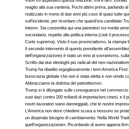
«Non mi aspettavo questa reazione, ma è ok». Donald Tr
reagito alla sua vanteria. Pochi attimi prima, parlando 
realizzato in meno di due anni più cose di quasi tutte q
sull’incidente, per ricordare che quand’era candidato 
intero». Sia consentita qui una parentesi sui media ame
secondario, rispetto alla politica interna (cioè il proce
Corte suprema). Visto il suo provincialismo, la stampa li
Il secondo intervento di questo presidente all’assemblea
dell’organizzazione) è stato un inno al sovranismo, sull
Scritto dai due ideologhi più radicali del neo-nazionalis
Trump ha ribadito orgogliosamente i temi America Firs
burocrazia globale che non è stata eletta e non rende co
Abbracciamo la dottrina del patriottismo».
Trump si è dilungato sulle conseguenze nel commercio int
suoi dazi contro 200 miliardi di importazioni cinesi, e i
nostri lavoratori siano danneggiati, che le nostre impre
L’America non deve chiedere scusa a nessuno se protegg
un disperato bisogno di cambiamento. Nella World Trade
quell’organizzazione». Ricordando di avere appena firma