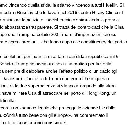
 vincendo quella sfida, la stiamo vincendo a tutti i livelli». Si
«made in Russia» che lo favorì nel 2016 contro Hillary Clinton. I
anipolare le notizie e i social media dissimulando la propria
do abbastanza trasparente. Si tratta dei contro-dazi che la Cina
opo che Trump ha colpito 200 miliardi d’importazioni cinesi.
ate agroalimentari – che fanno capo alle constituency del partito
 elettori, per indurli a disertare i candidati repubblicani il 6
nato. Trump rinfaccia ai cinesi una pratica per la verità
sempre di calcolare anche l’effetto politico di un dazio (gli
ey Davidson). L’accusa di Trump conferma che in questo
ioni tra le due superpotenze si stanno allargando alla sfera
 nave militare Usa di attraccare nel porto di Hong Kong, un
ficoltà.
reare uno «scudo» legale che protegga le aziende Ue dalle
. «Andrà tutto bene con gli europei», ha commentato il
ntro Teheran «saranno durissime».