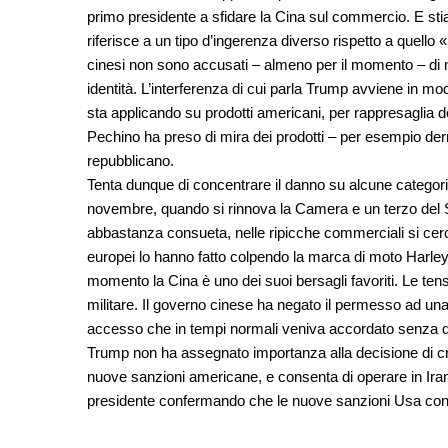
primo presidente a sfidare la Cina sul commercio. E stiamo
riferisce a un tipo d’ingerenza diverso rispetto a quello 
cinesi non sono accusati – almeno per il momento – di m
identità. L’interferenza di cui parla Trump avviene in mo
sta applicando su prodotti americani, per rappresaglia d
Pechino ha preso di mira dei prodotti – per esempio derr
repubblicano.
Tenta dunque di concentrare il danno su alcune categorie di
novembre, quando si rinnova la Camera e un terzo del Se
abbastanza consueta, nelle ripicche commerciali si cerca 
europei lo hanno fatto colpendo la marca di moto Harl
momento la Cina è uno dei suoi bersagli favoriti. Le tens
militare. Il governo cinese ha negato il permesso ad una
accesso che in tempi normali veniva accordato senza dif
Trump non ha assegnato importanza alla decisione di c
nuove sanzioni americane, e consenta di operare in Iran
presidente confermando che le nuove sanzioni Usa co