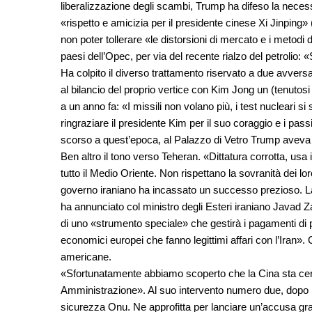
liberalizzazione degli scambi, Trump ha difeso la nece
«rispetto e amicizia per il presidente cinese Xi Jinping»
non poter tollerare «le distorsioni di mercato e i metodi 
paesi dell’Opec, per via del recente rialzo del petrolio: 
Ha colpito il diverso trattamento riservato a due avvers
al bilancio del proprio vertice con Kim Jong un (tenutosi
a un anno fa: «I missili non volano più, i test nucleari s
ringraziare il presidente Kim per il suo coraggio e i pa
scorso a quest’epoca, al Palazzo di Vetro Trump aveva 
Ben altro il tono verso Teheran. «Dittatura corrotta, usa
tutto il Medio Oriente. Non rispettano la sovranità dei l
governo iraniano ha incassato un successo prezioso. La
ha annunciato col ministro degli Esteri iraniano Javad Z
di uno «strumento speciale» che gestirà i pagamenti di pe
economici europei che fanno legittimi affari con l’Iran»
americane.
«Sfortunatamente abbiamo scoperto che la Cina sta cerca
Amministrazione». Al suo intervento numero due, dopo il
sicurezza Onu. Ne approfitta per lanciare un’accusa grav