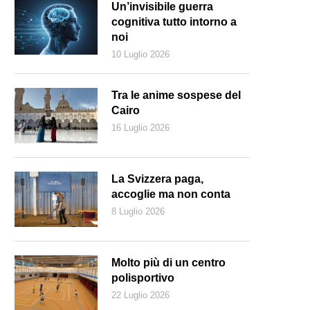
Un’invisibile guerra
cognitiva tutto intorno a
noi
10 Luglio 2026
Tra le anime sospese del
Cairo
16 Luglio 2026
La Svizzera paga,
accoglie ma non conta
8 Luglio 2026
 reazione di Trump all’ilarità suscitata da una sua vanitosa dichiaraz
Keystone)
Molto più di un centro
polisportivo
22 Luglio 2026