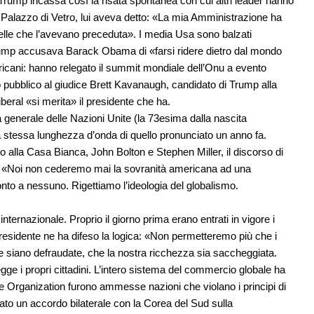
ump incassa così la risata spontanea con cui altri leader hanno
al Palazzo di Vetro, lui aveva detto: «La mia Amministrazione ha
uelle che l’avevano preceduta». I media Usa sono balzati
Trump accusava Barack Obama di «farsi ridere dietro dal mondo
ricani: hanno relegato il summit mondiale dell’Onu a evento
sso pubblico al giudice Brett Kavanaugh, candidato di Trump alla
beral «si merita» il presidente che ha.
 generale delle Nazioni Unite (la 73esima dalla nascita
a stessa lunghezza d’onda di quello pronunciato un anno fa.
mo alla Casa Bianca, John Bolton e Stephen Miller, il discorso di
t: «Noi non cederemo mai la sovranità americana ad una
nto a nessuno. Rigettiamo l’ideologia del globalismo.
ernazionale. Proprio il giorno prima erano entrati in vigore i
l presidente ne ha difeso la logica: «Non permetteremo più che i
se siano defraudate, che la nostra ricchezza sia saccheggiata.
e i propri cittadini. L’intero sistema del commercio globale ha
 Organization furono ammesse nazioni che violano i principi di
to un accordo bilaterale con la Corea del Sud sulla