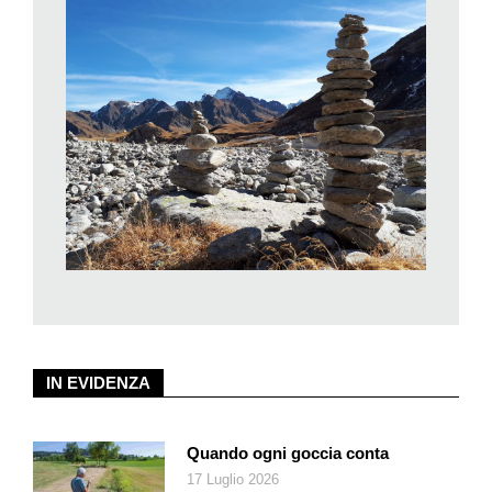
rocciose e appuntite del Piz Valdraus, del Piz Gaglianera e del
Piz Vial, fino ai dolci motti erbosi e alla sinuosità del corso
d’acqua verso i pascoli e le paludi dell’Alpe di Motterascio e la
vicina Capanna Michela del CAS. Molte note diverse tra loro,
per forza e tonalità, che messe assieme formano la maestosa
sinfonia della Greina. Un invito alla contemplazione,
all’osservazione e all’ascolto della Natura nella sua totalità.
Meglio se in solitudine; che solitudine non è, perché dopo un
po’ ci si sente davvero parte del Tutto. Ecco, forse, il fascino
incantevole degli spazi della Greina sta proprio qui.
Ma queste immagini, che restano impresse nella memoria e
nel cuore del camminatore ancor prima che nello scatto
fotografico, sono conosciute o comunque fruibili da chiunque
frequenti la Greina. Ognuno a modo suo. Secondo la propria
IN EVIDENZA
sensibilità.
Cristian Scapozza, che di professione è geografo-
geomorfologo, ha voluto presentare al pubblico una mostra
Quando ogni goccia conta
che andasse oltre a tutto questo. Non che lo cancellasse, ci
17 Luglio 2026