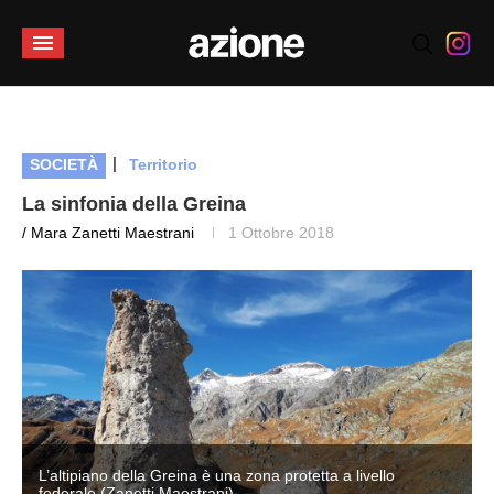
|
SOCIETÀ
Territorio
La sinfonia della Greina
/ Mara Zanetti Maestrani
1 Ottobre 2018
L’altipiano della Greina è una zona protetta a livello
federale (Zanetti Maestrani)