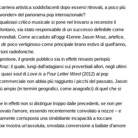
arriera artistica soddisfacenti dopo essersi ritrovati, a poco più
it wonder» del panorama pop internazionale?
ualsiasi critico musicale si pone nel trovarsi a recensire il
lontano, sia stato responsabile di un successo definibile come
e mondiali. Come accaduto all’oggi 41enne Jason Mraz, artefice,
ir poco vertiginoso come principale brano estivo di quell’anno,
oni radiofoniche.
stione, il grande pubblico sia in effetti rimasto perlopiù
: il quale, lungi dall’adagiarsi sui proverbiali allori, negli ultimi
 quasi soul di
Love is a Four Letter Word
(2012) al pop
ommerciale non abbia più raggiunto i picchi del passato, Jason
ù ampio (in termini geografici, come anagrafici) di quel che si
 in effetti non si distingue troppo dalle precedenti, se non per
trovato l’amore, essendo recentemente convolato a nozze – e
mente corrisposta una strabiliante incapacità a toccare
ow
mostra un’assoluta, smodata conversione a ballate d’amore