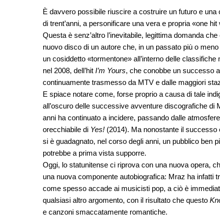
È davvero possibile riuscire a costruire un futuro e una c
di trent’anni, a personificare una vera e propria «one h
Questa è senz’altro l’inevitabile, legittima domanda che q
nuovo disco di un autore che, in un passato più o meno 
un cosiddetto «tormentone» all’interno delle classifich
nel 2008, dell’hit
I’m Yours
, che conobbe un successo a d
continuamente trasmesso da MTV e dalle maggiori stazi
E spiace notare come, forse proprio a causa di tale indige
all’oscuro delle successive avventure discografiche di Mraz
anni ha continuato a incidere, passando dalle atmosfere
orecchiabile di
Yes!
(2014). Ma nonostante il successo c
si è guadagnato, nel corso degli anni, un pubblico ben pi
potrebbe a prima vista supporre.
Oggi, lo statunitense ci riprova con una nuova opera, che
una nuova componente autobiografica: Mraz ha infatti 
come spesso accade ai musicisti pop, a ciò è immediata
qualsiasi altro argomento, con il risultato che questo
Kn
e canzoni smaccatamente romantiche.