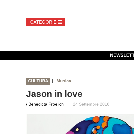
NEWSLET
|
CULTURA
Musica
Jason in love
/ Benedicta Froelich
24 Settembre 2018