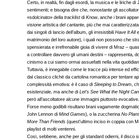
Certo, in realtà, fin dagli esordi, la musica e le liriche 
sentimenti; e bisogna dire che, nonostante gli ascoltatori 
«sdolcinato» della
tracklist
di
Know
, anche i brani appar
visione artistica del cantante, più che mai caratterizzata
dai singoli di lancio dell’album, gli irresistibili
Have It All
matrimonio del loro autore), i quali non possono che str
spensierata e irrefrenabile gioia di vivere di Mraz – qua
a controllare davvero gli umani destini – rappresenta, do
cinismo a cui siamo ormai assuefatti nella vita quotidian
Tuttavia, è innegabile come le tracce più intense ed effi
dal classico cliché da cartolina romantica per tentare app
complessità emotiva: è il caso di
Sleeping to Dream
, c
esistenziale, ma anche di
Let’s See What the Night Ca
però all’ascoltatore alcune immagini piuttosto evocative
Forse meno godibili risultano brani vagamente dogmat
John Lennon di
Mind Games
), o la zuccherina
No Plan
More Than
Friends
(quest’ultimo inciso in coppia con M
playlist di molti ventenni.
Così, sebbene, anche per gli standard odierni, il disco si