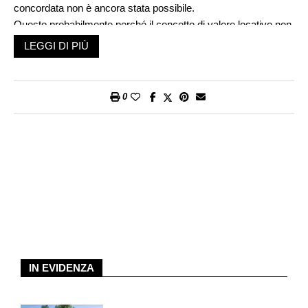
concordata non è ancora stata possibile.
Questo probabilmente perché il concetto di valore locativo non
è così negativo come si vuol far credere. Intanto perché rende
LEGGI DI PIÙ
possibile la deduzione degli interessi sul debito ipotecario e
delle spese di manutenzione, nel senso di una certa parità di
trattamento fra proprietari e inquilini, nonché il finanziamento in
0
proprio e quello di terzi. Ma poi anche perché i precedenti
tentativi di abolirlo prevedevano sempre le stesse deduzioni.
Dall’anno scorso si sono, però, delineate alcune novità.
L’Associazione svizzera dei proprietari di case si è detta
disposta ad accettare anche la soppressione di ogni deduzione
fiscale dopo la soppressione del valore locativo. Questo
perché l’attuale livello molto basso dei tassi di interesse non
rende più così interessante la deduzione degli interessi
ipotecari e delle spese, al punto da rendere più attraente una
soppressione pura e semplice del concetto di valore locativo in
IN EVIDENZA
campo fiscale.
Lo stesso anno, le Commissioni dell’economia e dei tributi del
Consiglio degli Stati e del Consiglio Nazionale hanno accettato