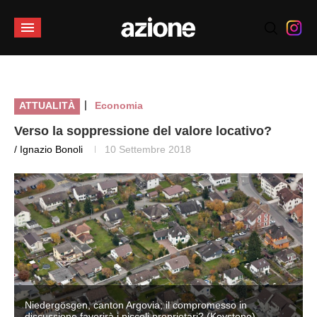
|
ATTUALITÀ
Economia
Verso la soppressione del valore locativo?
/ Ignazio Bonoli
10 Settembre 2018
Niedergösgen, canton Argovia; il compromesso in
discussione favorirà i piccoli proprietari? (Keystone)