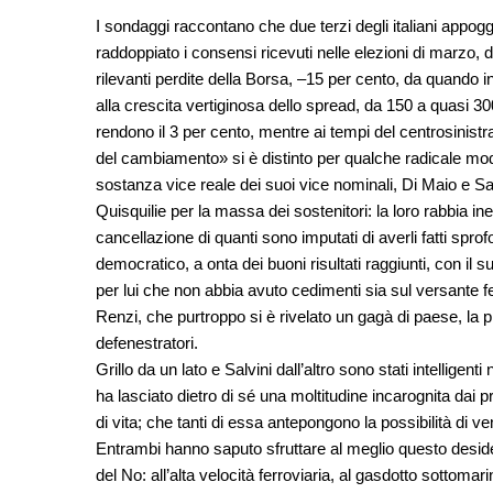
I sondaggi raccontano che due terzi degli italiani appo
raddoppiato i consensi ricevuti nelle elezioni di marzo, 
rilevanti perdite della Borsa, –15 per cento, da quando 
alla crescita vertiginosa dello spread, da 150 a quasi 300 p
rendono il 3 per cento, mentre ai tempi del centrosinist
del cambiamento» si è distinto per qualche radicale modi
sostanza vice reale dei suoi vice nominali, Di Maio e Sal
Quisquilie per la massa dei sostenitori: la loro rabbia in
cancellazione di quanti sono imputati di averli fatti sprofon
democratico, a onta dei buoni risultati raggiunti, con il
per lui che non abbia avuto cedimenti sia sul versante fem
Renzi, che purtroppo si è rivelato un gagà di paese, la pri
defenestratori.
Grillo da un lato e Salvini dall’altro sono stati intelligen
ha lasciato dietro di sé una moltitudine incarognita dai pr
di vita; che tanti di essa antepongono la possibilità di v
Entrambi hanno saputo sfruttare al meglio questo desideri
del No: all’alta velocità ferroviaria, al gasdotto sottomarin