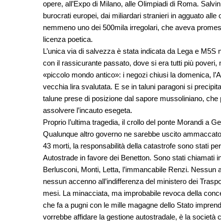
opere, all’Expo di Milano, alle Olimpiadi di Roma. Salvin
burocrati europei, dai miliardari stranieri in agguato al
nemmeno uno dei 500mila irregolari, che aveva promesso
licenza poetica.
L’unica via di salvezza è stata indicata da Lega e M5S 
con il rassicurante passato, dove si era tutti più pover
«piccolo mondo antico»: i negozi chiusi la domenica, l’Ali
vecchia lira svalutata. E se in taluni paragoni si precipit
talune prese di posizione dal sapore mussoliniano, che 
assolvere l’incauto esegeta.
Proprio l’ultima tragedia, il crollo del ponte Morandi a 
Qualunque altro governo ne sarebbe uscito ammaccato, qu
43 morti, la responsabilità della catastrofe sono stati per
Autostrade in favore dei Benetton. Sono stati chiamati i
Berlusconi, Monti, Letta, l’immancabile Renzi. Nessun a
nessun accenno all’indifferenza del ministero dei Trasporti
mesi. La minacciata, ma improbabile revoca della conces
che fa a pugni con le mille magagne dello Stato imprendit
vorrebbe affidare la gestione autostradale, è la società co