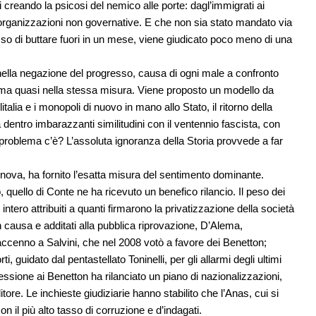
i creando la psicosi del nemico alle porte: dagl’immigrati ai
le organizzazioni non governative. E che non sia stato mandato via
 di buttare fuori in un mese, viene giudicato poco meno di una
nella negazione del progresso, causa di ogni male a confronto
i, ma quasi nella stessa misura. Viene proposto un modello da
talia e i monopoli di nuovo in mano allo Stato, il ritorno della
a dentro imbarazzanti similitudini con il ventennio fascista, con
problema c’è? L’assoluta ignoranza della Storia provvede a far
Genova, ha fornito l’esatta misura del sentimento dominante.
ello di Conte ne ha ricevuto un benefico rilancio. Il peso dei
 intero attribuiti a quanti firmarono la privatizzazione della società
n causa e additati alla pubblica riprovazione, D’Alema,
ccenno a Salvini, che nel 2008 votò a favore dei Benetton;
, guidato dal pentastellato Toninelli, per gli allarmi degli ultimi
sione ai Benetton ha rilanciato un piano di nazionalizzazioni,
ore. Le inchieste giudiziarie hanno stabilito che l’Anas, cui si
n il più alto tasso di corruzione e d’indagati.