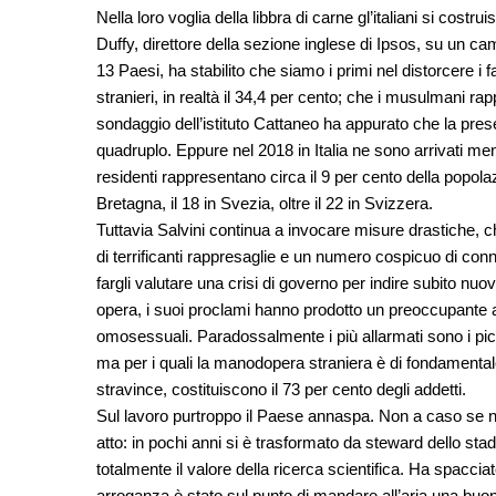
Nella loro voglia della libbra di carne gl’italiani si cos
Duffy, direttore della sezione inglese di Ipsos, su un campi
13 Paesi, ha stabilito che siamo i primi nel distorcere i f
stranieri, in realtà il 34,4 per cento; che i musulmani rapp
sondaggio dell’istituto Cattaneo ha appurato che la prese
quadruplo. Eppure nel 2018 in Italia ne sono arrivati men
residenti rappresentano circa il 9 per cento della popola
Bretagna, il 18 in Svezia, oltre il 22 in Svizzera.
Tuttavia Salvini continua a invocare misure drastiche, chiu
di terrificanti rappresaglie e un numero cospicuo di conna
fargli valutare una crisi di governo per indire subito nu
opera, i suoi proclami hanno prodotto un preoccupante au
omosessuali. Paradossalmente i più allarmati sono i pi
ma per i quali la manodopera straniera è di fondamentale
stravince, costituiscono il 73 per cento degli addetti.
Sul lavoro purtroppo il Paese annaspa. Non a caso se ne
atto: in pochi anni si è trasformato da steward dello s
totalmente il valore della ricerca scientifica. Ha spacc
arroganza è stato sul punto di mandare all’aria una buona 