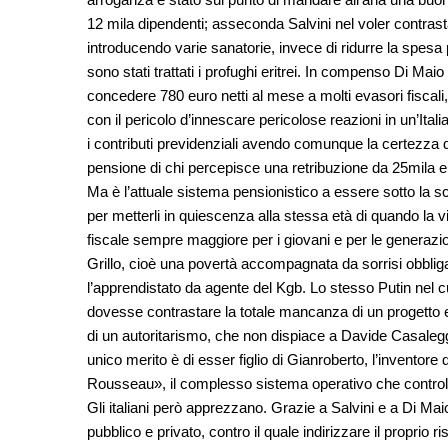
12 mila dipendenti; asseconda Salvini nel voler contrast
introducendo varie sanatorie, invece di ridurre la spesa 
sono stati trattati i profughi eritrei. In compenso Di Maio
concedere 780 euro netti al mese a molti evasori fiscali
con il pericolo d’innescare pericolose reazioni in un’Ita
i contributi previdenziali avendo comunque la certezza d
pensione di chi percepisce una retribuzione da 25mila e
Ma è l’attuale sistema pensionistico a essere sotto la s
per metterli in quiescenza alla stessa età di quando la 
fiscale sempre maggiore per i giovani e per le generazio
Grillo, cioè una povertà accompagnata da sorrisi obblig
l’apprendistato da agente del Kgb. Lo stesso Putin nel cuo
dovesse contrastare la totale mancanza di un progetto
di un autoritarismo, che non dispiace a Davide Casaleggio
unico merito è di esser figlio di Gianroberto, l’inventore d
Rousseau», il complesso sistema operativo che controlla
Gli italiani però apprezzano. Grazie a Salvini e a Di Maio
pubblico e privato, contro il quale indirizzare il proprio