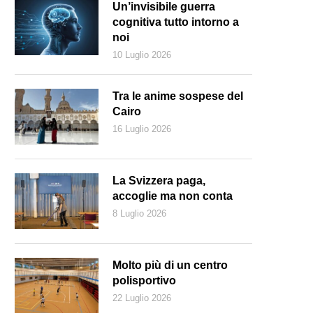
Un’invisibile guerra
cognitiva tutto intorno a
noi
10 Luglio 2026
Tra le anime sospese del
Cairo
16 Luglio 2026
La Svizzera paga,
accoglie ma non conta
8 Luglio 2026
ostenitori del M5S in piazza a Roma (AFP)
Molto più di un centro
polisportivo
22 Luglio 2026