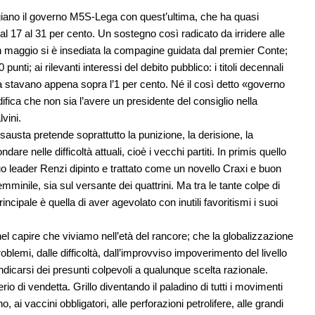
ggiano il governo M5S-Lega con quest’ultima, che ha quasi
dal 17 al 31 per cento. Un sostegno così radicato da irridere alle
in maggio si è insediata la compagine guidata dal premier Conte;
unti; ai rilevanti interessi del debito pubblico: i titoli decennali
ra stavano appena sopra l’1 per cento. Né il così detto «governo
fica che non sia l’avere un presidente del consiglio nella
vini.
esausta pretende soprattutto la punizione, la derisione, la
dare nelle difficoltà attuali, cioè i vecchi partiti. In primis quello
 suo leader Renzi dipinto e trattato come un novello Craxi e buon
minile, sia sul versante dei quattrini. Ma tra le tante colpe di
ncipale è quella di aver agevolato con inutili favoritismi i suoi
ti nel capire che viviamo nell’età del rancore; che la globalizzazione
oblemi, dalle difficoltà, dall’improvviso impoverimento del livello
endicarsi dei presunti colpevoli a qualunque scelta razionale.
o di vendetta. Grillo diventando il paladino di tutti i movimenti
o, ai vaccini obbligatori, alle perforazioni petrolifere, alle grandi