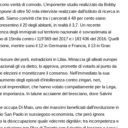
truiscono verità di comodo. L’imponente studio realizzato da Bobby
one di oltre 50 mila interviste realizzate dall’istituto di ricerca in
atti. Siamo convinti che tra i carcerati il 48 per cento siano
resentino il 20 degli abitanti, in realtà il 3,7. Un recente
nza degli immigrati sul territorio nazionale è sovrastimata al
o di 15mila contro i 119’369 del 2017 e i 181’436 del 2016. Quelli
zione, mentre sono il 12 in Germania e Francia, il 13 in Gran
sure dei porti, estradizioni in Libia. Minaccia gli alleati europei
zionali gli va dietro, lo approva, promette di votarlo al punto da
ove elezioni e monetizzare il consenso. Nell’immediato la sua
mento degli episodi d’intolleranza contro zingari, neri,
ccoli imprenditori, che hanno votato compattamente per la Lega,
 importanza. In talune acciaierie del bresciano, dove Salvini
 occupa Di Maio, uno dei massimi beneficiati dall’involuzione in
tadio San Paolo in sussiegoso economista, che però ignora
iato la disoccupazione quale «decreto dignità»; tra incompetenza e
soluzione per l’Ilva di Taranto con il rischio di lasciare a casa i