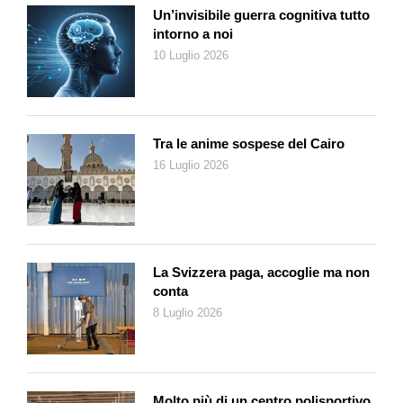
uno spazio ristretto: un invito irresistibile per i viaggiatori. Del
Un’invisibile guerra cognitiva tutto
resto, come ha scritto Karen Blixen, «La cura per ogni cosa è
intorno a noi
l’acqua salata: sudore, lacrime o il mare».
10 Luglio 2026
Tra le anime sospese del Cairo
16 Luglio 2026
La Svizzera paga, accoglie ma non
conta
8 Luglio 2026
Molto più di un centro polisportivo