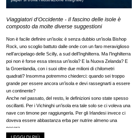
Viaggiatori d’Occidente - Il fascino delle isole è
composto da molte diverse suggestioni
Non è facile definire un’isola: è senza dubbio un’isola Bishop
Rock, uno scoglio battuto dalle onde con un faro meraviglioso
nell’arcipelago delle Scilly, a sud dell’Inghilterra. Ma l’Inghilterra
poi non è forse essa stessa un’isola? E la Nuova Zelanda? E
la Groenlandia, con i suoi oltre due milioni di chilometri
quadrati? Insomma potremmo chiederci: quando sei troppo
grande per essere ancora un’isola e devi rassegnarti a essere
un continente?
Anche nel passato, del resto, le definizioni sono state spesso
oscillanti. Per i Vichinghi un’isola era tale solo se ci voleva una
nave con timone per raggiungerla. Per gli Irlandesi invece ci
doveva essere abbastanza erba per nutrire almeno una
pecora.
«Un’isola è un pezzo di terra circondato dalle acque, scoperto
LEGGI DI PIÙ