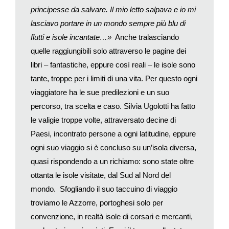
principesse da salvare. Il mio letto salpava e io mi
Francesi vi erano affezionati, perché si trovava a 20 gradi
lasciavo portare in un mondo sempre più blu di
esatti a ovest del Meridiano di Parigi. E ancora nel 1884,
quando venne spodestato dal Meridiano di Greenwich, il
flutti e isole incantate…»
Anche tralasciando
«Meridiano di ferro» era ancora utilizzato in Germania e
quelle raggiungibili solo attraverso le pagine dei
nell’Impero austro-ungarico.
libri – fantastiche, eppure così reali – le isole sono
Le isole ci attraggono. Ci lasciano immaginare spazi di
tante, troppe per i limiti di una vita. Per questo ogni
purezza preservata dalla corruzione della storia. Fu così
viaggiatore ha le sue predilezioni e un suo
anche quel giorno d’aprile del 1768, quando l’ammiraglio
percorso, tra scelta e caso. Silvia Ugolotti ha fatto
francese Louis Antoine de Bougainville – dopo aver
le valigie troppe volte, attraversato decine di
attraversato l’immensa solitudine del Pacifico – giunse infine a
Paesi, incontrato persone a ogni latitudine, eppure
Tahiti, accolto da uomini amichevoli e donne splendide ornate
di collane di fiori, l’incarnazione del «buon selvaggio»
ogni suo viaggio si è concluso su un’isola diversa,
immaginato da Rousseau.
quasi rispondendo a un richiamo: sono state oltre
Ancora alla fine dell’Ottocento il pittore Paul Gauguin partì a
ottanta le isole visitate, dal Sud al Nord del
sua volta per Tahiti per rinnovare la propria ispirazione artistica
mondo. Sfogliando il suo taccuino di viaggio
e, nonostante qualche inevitabile disillusione, trovò quanto
troviamo le Azzorre, portoghesi solo per
cercava: «La civiltà mi sta lentamente abbandonando.
convenzione, in realtà isole di corsari e mercanti,
Comincio a pensare con semplicità, a non avere più odio per il