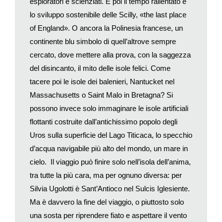
esploratori e scienziati. E poi il tempo rallentato e
mio prossimo, anzi ad amarlo. Godo tutte le gioie della vita
lo sviluppo sostenibile delle Scilly, «the last place
libera, animale e umana. Con la certezza di un domani uguale
al presente, così libero, così bello, la pace discende in me».
of England». O ancora la Polinesia francese, un
L’isola promette protezione dalla inquietante vastità del mondo
continente blu simbolo di quell’altrove sempre
perché offre uno spazio finito con un orizzonte infinito. Come
cercato, dove mettere alla prova, con la saggezza
ha scritto Fredrik Sjöberg: «L’isola esercita un’attrazione
del disincanto, il mito delle isole felici. Come
particolare su quegli uomini che sentono il bisogno di controllo
tacere poi le isole dei balenieri, Nantucket nel
e di sicurezza. Niente, infatti, è delimitato e concreto come
Massachusetts o Saint Malo in Bretagna? Si
un’isola». E proprio su un’isola – Runmarö, a est di Stoccolma
possono invece solo immaginare le isole artificiali
– Sjöberg si è trasferito con la moglie e i tre figli. La vera
flottanti costruite dall’antichissimo popolo degli
ragione di questa scelta tuttavia è piuttosto l’insensata
passione di Sjöberg per una particolare varietà di mosche, i
Uros sulla superficie del Lago Titicaca, lo specchio
Sirfidi, il cui aspetto esteriore simile alle api e alle vespe trae in
d’acqua navigabile più alto del mondo, un mare in
inganno i loro predatori (
L’arte di collezionare mosche
,
cielo. Il viaggio può finire solo nell’isola dell’anima,
Iperborea, è proprio il titolo del suo primo libro di successo).
tra tutte la più cara, ma per ognuno diversa: per
Oggi molte isole rischiano lo spopolamento, man mano che i
Silvia Ugolotti è Sant’Antioco nel Sulcis Iglesiente.
loro abitanti prendono la via delle città e della modernità, come
Ma è davvero la fine del viaggio, o piuttosto solo
fece negli anni Trenta Marita, la nonna della scrittrice danese
una sosta per riprendere fiato e aspettare il vento
Siri Ranva Hjelm Jacobsen. Ma proprio la nipote un giorno