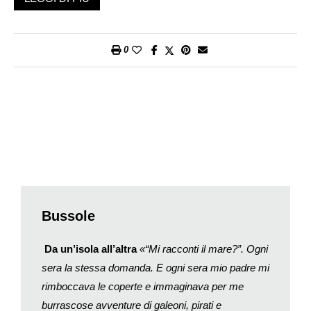
durante l’alta marea, e più piccolo di un continente» sostiene
con maggior rigore scientifico il geografo Stephen Royle.
Quante isole ci sono al mondo dunque? Le oscillazioni
0
possono essere enormi, a seconda dei criteri adottati. Quando
la Svezia fece un censimento delle sue isole nel 2001 i risultati
variarono da 221’800 a 24 soltanto.
Le isole poi fanno strani scherzi. Nel 1831 l’Isola Ferdinandea
spuntò dal mare di Sicilia giusto il tempo necessario per
scatenare una disputa internazionale sul suo possesso tra
Gran Bretagna, Francia e Regno delle Due Sicilie. Ma già
l’anno seguente, forse spaventata da tanto fracasso, pensò
bene di tornare sott’acqua.
Anche una piccola isola poi può essere attraversata dalla
Bussole
grande storia. È il caso di El Hierro, la più piccola delle
Canarie, al largo della costa occidentale africana. Proprio lì nel
Da un’isola
all’altra
«“Mi racconti il mare?”. Ogni
II secolo d.C. il geografo Tolomeo fece passare il Meridiano
sera la stessa domanda. E ogni sera mio padre mi
zero, quello da cui si contavano tutti gli altri, ritenendo che
rimboccava le coperte e immaginava per me
fosse il punto più occidentale del mondo; e così per secoli è
burrascose avventure di galeoni, pirati e
stata indicata su tutte le carte geografiche. Soprattutto i