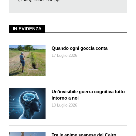
l’attuale territorio a cavallo tra Santa Maria Maggiore, 800 metri
(Melezza occidentale) e Re, 710 metri (Melezza orientale). Là
dove le acque sono incerte se scendere verso l’Ossola,
oppure verso Locarno.
IN EVIDENZA
A causare lo svuotamento del bacino lacustre, e la successiva
messa allo scoperto della stratigrafia lungo le sponde con uno
Quando ogni goccia conta
spessore di circa 30 metri, furono frane ed erosioni. Ciò svelò
17 Luglio 2026
l’esistenza di banchi argillo-sabbiosi più o meno cementati
contenenti sottili straterelli con impronte di foglie, ramaglia,
pigne (strobili) di larici e abeti, oltre che di pollini. Il giacimento
fossilifero di Re attirò l’attenzione e l’interesse degli studiosi
lombardi già alla fine del 1800. Sordelli pubblicò nel 1896 le
Un’invisibile guerra cognitiva tutto
prime illustrazioni delle impronte di numerose foglie (filliti), che
intorno a noi
documentavano la presenza di un bosco lussureggiante
10 Luglio 2026
durante molti millenni. Gli studi successivi, e fino in epoca
recente (Bertolani Marchetti 1956, Sidler e Hantke 1993, Pini e
Ravazzi 2005) hanno confermato lo straordinario interesse del
giacimento di Re per la storia della vegetazione in Europa. Le
Tra le anime sospese del Cairo