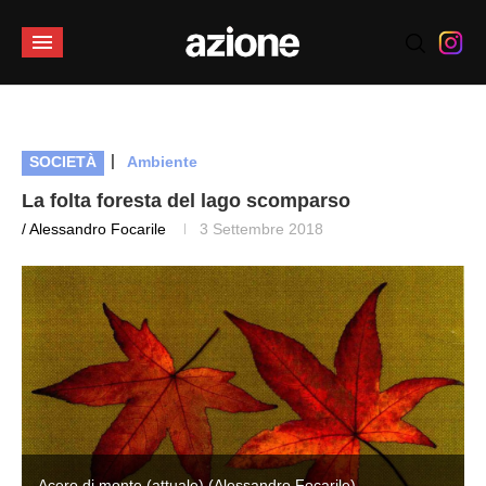
|
SOCIETÀ
Ambiente
La folta foresta del lago scomparso
/ Alessandro Focarile
3 Settembre 2018
Acero di monte (attuale) (Alessandro Focarile)