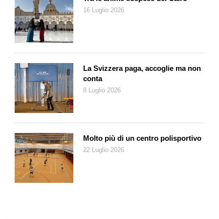
vestigia di un’imponente e complessa foresta si è svelata agli
16 Luglio 2026
occhi degli studiosi dopo 50mila anni!
Nel corso delle indagini sono state reperite, e spesso in ottimo
stato di conservazione, ben 32 specie differenti di alberi e
arbusti. Questo prezioso Museo di botanica, questa unica
testimonianza del passato, è la documentazione dell’esistenza
La Svizzera paga, accoglie ma non
di un bosco ricco e composito, molto dinamico nel corso del
conta
tempo. Bosco che in parte richiamava la situazione ambientale
8 Luglio 2026
attualmente presente sulle rive del Mar Nero, nella Colchide
caucasica, con alberi scomparsi nelle nostre regioni. Come le
Zelkova
simili all’olmo, l’abete di Nordmann (
Abies
nordmanniana
) e lo straordinario rododendro del Ponto
Molto più di un centro polisportivo
(
Rhododendron ponticum
), un alberello alto fino a sei metri,
22 Luglio 2026
con le foglie lunghe venti centimetri e i fiori intensamente
profumati. Tra queste, anche una specie di castagno
caratterizzato per le sue grandi foglie (
Castanea latifolia
),
quindi ben differente dal nostro albero attuale.
Il Lago di Re ha conosciuto molte vicissitudini ambientali fino
alla sua scomparsa. È stato anche ricoperto dall’ultima