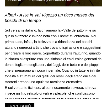
Alberi - A Re in Val Vigezzo un ricco museo dei
boschi di un tempo
Sul versante italiano, la chiamano la «Valle dei pittori», e su
quello svizzero è invece nota con il nome «Centovalli». Nel
primo caso, infatti, la bellezza e la ridondanza dei boschi
attirano numerosi artisti, che trovano ispirazione e suggestioni
per creare le loro opere. Soprattutto durante l’autunno, quando
la Natura si esprime con una sinfonia di caldi colori generati dal
denso fogliame degli aceri, dei faggi, delle betulle e dei pioppi,
che si preparano al riposo invernale. Quando in tutte le infinite
tonalità e sfumature dei gialli, dei rossi, degli arancioni e dei
marroni creano una opulenta tavolozza cromatica.
E sul versante ticinese, al pari riccamente selvoso, si trova
invece un fitto reticolo di valli e vallecole, che confluiscono
nella Melezza orientale, tributaria della Maggia a Ponte Brolla.
Grazie alla sua collocazione geografica, era ed è una regione
LEGGI DI PIÙ