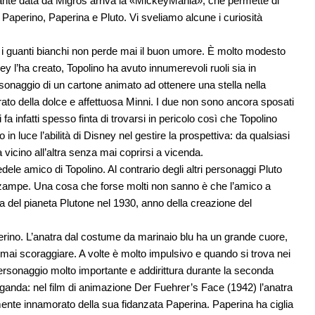
ante data da Migros arriva la «MickeyMania», che permette di
, Paperino, Paperina e Pluto. Vi sveliamo alcune i curiosità
e i guanti bianchi non perde mai il buon umore. È molto modesto
y l’ha creato, Topolino ha avuto innumerevoli ruoli sia in
rsonaggio di un cartone animato ad ottenere una stella nella
to della dolce e affettuosa Minni. I due non sono ancora sposati
i fa infatti spesso finta di trovarsi in pericolo così che Topolino
n luce l’abilità di Disney nel gestire la prospettiva: da qualsiasi
 vicino all’altra senza mai coprirsi a vicenda.
edele amico di Topolino. Al contrario degli altri personaggi Pluto
 zampe. Una cosa che forse molti non sanno è che l’amico a
a del pianeta Plutone nel 1930, anno della creazione del
perino. L’anatra dal costume da marinaio blu ha un grande cuore,
 mai scoraggiare. A volte è molto impulsivo e quando si trova nei
ersonaggio molto importante e addirittura durante la seconda
ganda: nel film di animazione Der Fuehrer’s Face (1942) l’anatra
emente innamorato della sua fidanzata Paperina. Paperina ha ciglia