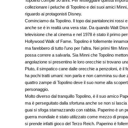
Topolino compie 90 anni. Per festeggiare questa import
collezionare i peluche di Topolino e dei suoi amici Minni
riguardo ai protagonisti Disney.
Cominciamo da Topolino. Il topo dai pantaloncini rossi 
anche se è in realtà una vera star. Da quando Walt Disne
televisione che al cinema e nel 1978 è stato il primo pe
Hollywood Walk of Fame. Topolino è follemente innamora
ma farebbero di tutto l’uno per l’altra. Nei primi film Minn
possa correre a salvarla. Sia Minni che Topolino mettono i
angolazione si presentino le loro orecchie si trovano una
Pluto, il simpatico cane dalle orecchie a penzoloni, è il f
ha pochi tratti umani: non parla e non cammina su due
quattro zampe di Topolino deve il suo nome alla scopert
personaggio.
Molto diverso dal tranquillo Topolino, è il suo amico Pa
ma è perseguitato dalla sfortuna anche se non si lascia
guai si sfoga starnazzando con rabbia. Paperino è un p
guerra mondiale è stato utilizzato come mezzo di propa
si prende infatti gioco del Terzo Reich. Paperino è foll