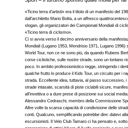
Sport – Il turismo sportivo quale molla per far
«Ticino terra d’artisti» era il titolo di un manifesto del
dall’architetto Mario Botta, a un affresco quattrocentes
slogan, gli organizzatori dei Campionati Mondiali di cic
«Ticino terra di ciclismo».
Ci si avvia verso il decimo anniversario della manifestazio
Mondiali (Lugano 1953, Mendrisio 1971, Lugano 1996) sem
World Tour, non ce ne sono più, da quando Rubens Bertog
corse ciclistiche, sulle nostre strade, sono un lontano r
poco. In ambito professionistico regge, stringendo i denti
qualche frutto lo produce il Kids Tour, un circuito per 
strada. Eccellente idea, tuttavia, al passo successivo, i
strade intasate, scarsità di piste ciclabili sicure, manife
all’invettiva o a dure prese di posizione sui social medi
Alessandro Cedraschi, membro della Commissione Spor
Altre volte la scarsa capacità di condivisione delle stra
conti. Qualcuno, semplificando potrebbe dire: datevi alla
escursionisti. Il Velo Club Tamaro ci ha pensato e, sott