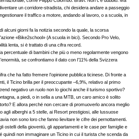
 internazionale, come Filippo Colombo. Bravi. Non c’è dubbio. Ma
 diventare un corridore-stradista, chi desidera andare a passeggio
ongestionare il traffico a motore, andando al lavoro, o a scuola, in
alcuni giorni fa la notizia secondo la quale, la scorsa
’azione «Bike2school» (A scuola in bici). Secondo Pro Velo,
à lenta, si è trattato di una cifra record.
 la percentuale di bambini che più o meno regolarmente vengono
’enormità, se confrontiamo il dato con l’11% della Svizzera
ifra che ha fatto fremere l’opinione pubblica ticinese. Di fronte a
 il Ticino brilla per il preoccupante –6,9%, relativo al primo
rend negativo un ruolo non lo giochi anche il turismo sportivo?
agna, a piedi, o in sella a una MTB, un caro amico è solito
 torto? E allora perché non cercare di promuoverlo ancora meglio
to agli alberghi a 5 stelle, ai Resort prestigiosi, alle lussuose
avia non sono loro che fanno lievitare le cifre dei pernottamenti.
gli ostelli della gioventù, gli appartamenti e le case per famiglie e
hé quindi non immaginare un Ticino in cui il turista che scenda da