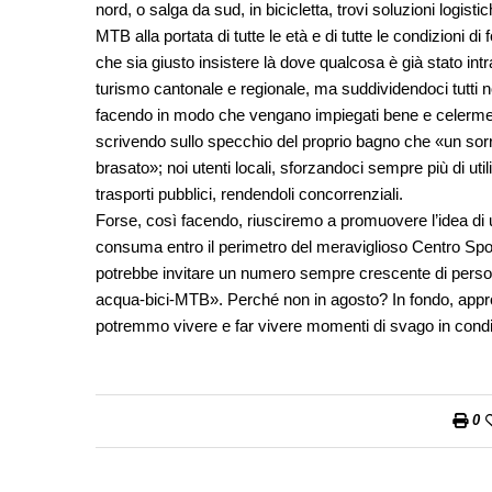
nord, o salga da sud, in bicicletta, trovi soluzioni logisti
MTB alla portata di tutte le età e di tutte le condizioni d
che sia giusto insistere là dove qualcosa è già stato intr
turismo cantonale e regionale, ma suddividendoci tutti noi 
facendo in modo che vengano impiegati bene e celermente;
scrivendo sullo specchio del proprio bagno che «un sorri
brasato»; noi utenti locali, sforzandoci sempre più di uti
trasporti pubblici, rendendoli concorrenziali.
Forse, così facendo, riusciremo a promuovere l’idea di u
consuma entro il perimetro del meraviglioso Centro Spo
potrebbe invitare un numero sempre crescente di person
acqua-bici-MTB». Perché non in agosto? In fondo, approfit
potremmo vivere e far vivere momenti di svago in condiz
0