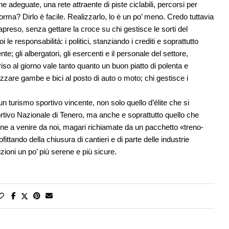
che adeguate, una rete attraente di piste ciclabili, percorsi per
i forma? Dirlo è facile. Realizzarlo, lo è un po’ meno. Credo tuttavia
apreso, senza gettare la croce su chi gestisce le sorti del
le responsabilità: i politici, stanziando i crediti e soprattutto
 gli albergatori, gli esercenti e il personale del settore,
so al giorno vale tanto quanto un buon piatto di polenta e
lizzare gambe e bici al posto di auto o moto; chi gestisce i
n turismo sportivo vincente, non solo quello d’élite che si
rtivo Nazionale di Tenero, ma anche e soprattutto quello che
e a venire da noi, magari richiamate da un pacchetto «treno-
tando della chiusura di cantieri e di parte delle industrie
ioni un po’ più serene e più sicure.