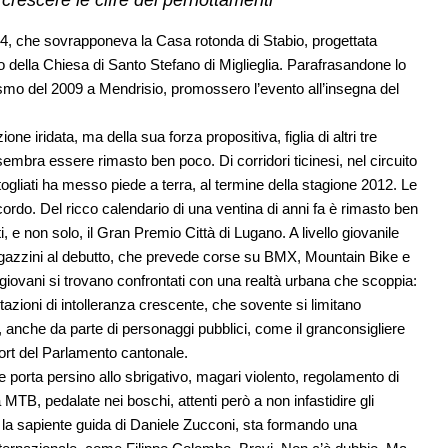
 crescere le cifre dei pernottamenti
 1984, che sovrapponeva la Casa rotonda di Stabio, progettata
co della Chiesa di Santo Stefano di Miglieglia. Parafrasandone lo
lismo del 2009 a Mendrisio, promossero l’evento all’insegna del
ne iridata, ma della sua forza propositiva, figlia di altri tre
bra essere rimasto ben poco. Di corridori ticinesi, nel circuito
liati ha messo piede a terra, al termine della stagione 2012. Le
icordo. Del ricco calendario di una ventina di anni fa è rimasto ben
, e non solo, il Gran Premio Città di Lugano. A livello giovanile
i ragazzini al debutto, che prevede corse su BMX, Mountain Bike e
 giovani si trovano confrontati con una realtà urbana che scoppia:
stazioni di intolleranza crescente, che sovente si limitano
a, anche da parte di personaggi pubblici, come il granconsigliere
t del Parlamento cantonale.
de porta persino allo sbrigativo, magari violento, regolamento di
 MTB, pedalate nei boschi, attenti però a non infastidire gli
o la sapiente guida di Daniele Zucconi, sta formando una