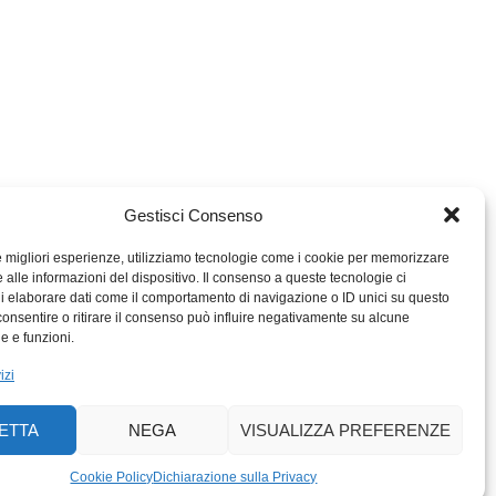
Gestisci Consenso
le migliori esperienze, utilizziamo tecnologie come i cookie per memorizzare
 alle informazioni del dispositivo. Il consenso a queste tecnologie ci
i elaborare dati come il comportamento di navigazione o ID unici su questo
consentire o ritirare il consenso può influire negativamente su alcune
MIGROS TICINO
he e funzioni.
MIGROS
izi
SCUOLA CLUB
PERCENTO CULTURALE
ETTA
NEGA
VISUALIZZA PREFERENZE
MIGROS TICINO
ACTIV FITNESS TICINO
Cookie Policy
Dichiarazione sulla Privacy