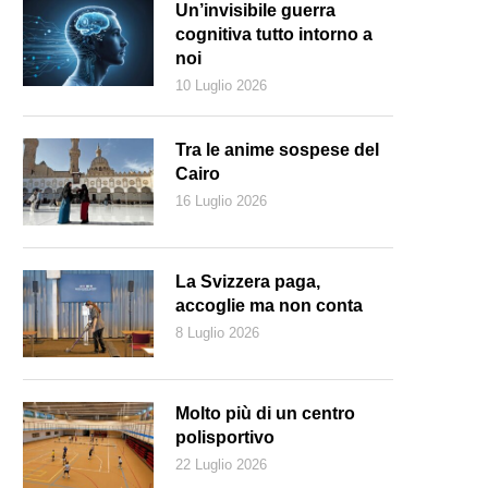
Un’invisibile guerra
cognitiva tutto intorno a
noi
10 Luglio 2026
Tra le anime sospese del
Cairo
16 Luglio 2026
La Svizzera paga,
accoglie ma non conta
8 Luglio 2026
Molto più di un centro
 turismo sportivo andrebbe offerta una buona rete di piste ciclabili (Pxh
polisportivo
22 Luglio 2026