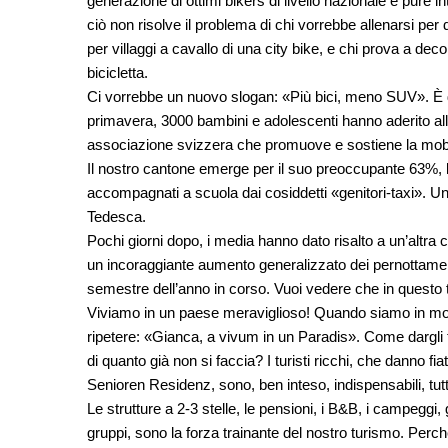
generazione di ottimi bikers di livello nazionale e pure
ciò non risolve il problema di chi vorrebbe allenarsi per
per villaggi a cavallo di una city bike, e chi prova a dec
bicicletta.
Ci vorrebbe un nuovo slogan: «Più bici, meno SUV». È di 
primavera, 3000 bambini e adolescenti hanno aderito all
associazione svizzera che promuove e sostiene la mobilit
Il nostro cantone emerge per il suo preoccupante 63%,
accompagnati a scuola dai cosiddetti «genitori-taxi». Un
Tedesca.
Pochi giorni dopo, i media hanno dato risalto a un’altra c
un incoraggiante aumento generalizzato dei pernottamenti,
semestre dell’anno in corso. Vuoi vedere che in questo t
Viviamo in un paese meraviglioso! Quando siamo in mont
ripetere: «Gianca, a vivum in un Paradis». Come dargli
di quanto già non si faccia? I turisti ricchi, che danno fia
Senioren Residenz, sono, ben inteso, indispensabili, tutt
Le strutture a 2-3 stelle, le pensioni, i B&B, i campeggi, 
gruppi, sono la forza trainante del nostro turismo. Perc