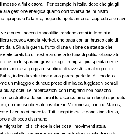
ostro a fini elettorali. Per esempio in Italia, dopo che già gli
zie alla gestione energica quanto controversa del ministro
 ha riproposto l’allarme, negando ripetutamente l’approdo alle navi
.
tive e questi accenti apocalittici rendono assai in termini di
celliera tedesca Angela Merkel, che paga con un brusco calo di
 dalla Siria in guerra, frutto di una visione da statista che
 elettorali. Lo dimostra anche la fortuna di politici oltranzisti
ni, che più le sparano grosse sugli immigrati più speditamente
ominciano a serpeggiare sentimenti razzisti. Un altro politico
abis, indica la soluzione a suo parere perfetta: è il modello
 come un miraggio e dunque preso di mira da fuggiaschi somali,
mula più spiccia. Le imbarcazioni con i migranti non possono
 e costrette a depositare il loro carico umano in luoghi sperduti.
u, un minuscolo Stato insulare in Micronesia, o infine Manus,
l centro di raccolta. Tutti luoghi in cui le condizioni di vita,
sono a dir poco disumane.
 migrazioni, ci si chiede in che cosa i movimenti attuali
unti di contatto: per esempio anche l’attualità ci parla di esodi