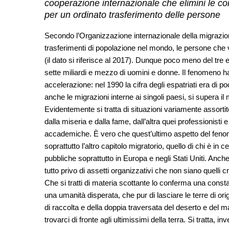
cooperazione internazionale che elimini le co
per un ordinato trasferimento delle persone
Secondo l’Organizzazione internazionale della migrazion
trasferimenti di popolazione nel mondo, le persone che 
(il dato si riferisce al 2017). Dunque poco meno del tre
sette miliardi e mezzo di uomini e donne. Il fenomeno h
accelerazione: nel 1990 la cifra degli espatriati era di 
anche le migrazioni interne ai singoli paesi, si supera i
Evidentemente si tratta di situazioni variamente assortit
dalla miseria e dalla fame, dall’altra quei professionisti 
accademiche. È vero che quest’ultimo aspetto del fenome
soprattutto l’altro capitolo migratorio, quello di chi è in
pubbliche soprattutto in Europa e negli Stati Uniti. Anch
tutto privo di assetti organizzativi che non siano quelli crim
Che si tratti di materia scottante lo conferma una cons
una umanità disperata, che pur di lasciare le terre di origin
di raccolta e della doppia traversata del deserto e del
trovarci di fronte agli ultimissimi della terra. Si tratta, inv