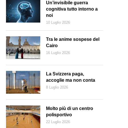
Un’invisibile guerra
cognitiva tutto intorno a
noi
10 Luglio 2026
Tra le anime sospese del
Cairo
16 Luglio 2026
La Svizzera paga,
accoglie ma non conta
8 Luglio 2026
enti spagnoli tengono a bada decine di immigrati che sono riusciti a sc
nclave spagnola in Marocco (Keystone)
Molto più di un centro
polisportivo
22 Luglio 2026