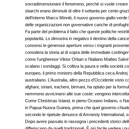
sovradimensionare il fenomeno, perché si vuole creare il m
sbarchi erano diminuiti di oltre il settanta per cento gra
dell’interno Marco Minniti, il nuovo governo giallo-verde
delle organizzazioni non governative cariche di profughi
Fa parte del problema il fatto che queste politiche restrit
popolarità. Lo dimostra in negativo il destino della can
consensi le generose aperture verso i migranti provenienti
considera la storia al di sopra delle immediate contingenze
come l’ungherese Viktor Orban o l’italiano Matteo Salvi
scalano i sondaggi. Si coltiva la paura e nella società c
europeo, il primo ministro della Repubblica ceca Andrej B
australiano. L’Australia, altro pezzo d’Occidente visto
afghani, siriani, iracheni, birmani, ha optato per la for
nemmeno avvicinarsi alle sue coste: vengono intercettate
Come Christmas Island, in pieno Oceano Indiano, o Naur
in Papua-Nuova Guinea, prima che quel governo chiudesse i
secondo le ripetute denunce di Amnesty International, 
Dopo avere passato in rassegna i precedenti storici delle
differiscano da quelli tradizionali. È più facile vedere i p