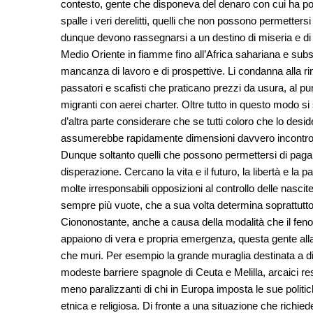
contesto, gente che disponeva del denaro con cui ha potut
spalle i veri derelitti, quelli che non possono permette
dunque devono rassegnarsi a un destino di miseria e di mo
Medio Oriente in fiamme fino all’Africa sahariana e subsa
mancanza di lavoro e di prospettive. Li condanna alla rinu
passatori e scafisti che praticano prezzi da usura, al 
migranti con aerei charter. Oltre tutto in questo modo s
d’altra parte considerare che se tutti coloro che lo des
assumerebbe rapidamente dimensioni davvero incontroll
Dunque soltanto quelli che possono permettersi di pagare 
disperazione. Cercano la vita e il futuro, la libertà e la
molte irresponsabili opposizioni al controllo delle nascit
sempre più vuote, che a sua volta determina soprattutto
Ciononostante, anche a causa della modalità che il feno
appaiono di vera e propria emergenza, questa gente alla 
che muri. Per esempio la grande muraglia destinata a dife
modeste barriere spagnole di Ceuta e Melilla, arcaici resi
meno paralizzanti di chi in Europa imposta le sue politic
etnica e religiosa. Di fronte a una situazione che richied