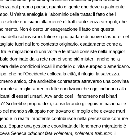
violenza dal proprio paese, quanto di gente che deve ugualmente
 Un’altra analogia è l’abominio della tratta: il fatto che i
on esclude che siano alla mercé di trafficanti senza scrupoli, che
cimento. Non è certo un’esagerazione il fatto che questa
ria dello schiavismo. Infine si può parlare di nuove diaspore, nel
gliate fuori dal loro contesto originario, esattamente come a
fra le migrazioni di una volta e le attuali consiste nella maggior
lobale dominato dalla rete non ci sono più misteri, anche nella
para dalle condizioni locali il modello di vita europeo o americano.
, che nell’Occidente colloca la città, il rifugio, la salvezza.
nomeno antico, che andrebbe contrastata attraverso una convinta
 monte al miglioramento delle condizioni che oggi inducono alla
afficanti di esseri umani. Avviando così il fenomeno nei binari
ia? Si direbbe proprio di sì, considerando gli egoismi nazionali e
ltro del mondo sviluppato non trovano di meglio che elevare muri
geno e in realtà impotente contribuisce nella percezione comune
enza. Eppure una gestione coordinata del fenomeno migratorio è
iceva Seneca «
ducunt fata volentem, nolentem trahunt»
: il