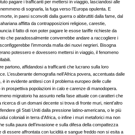
o pagare i trafficanti per mettersi in viaggio, lasciandosi alle
rsi nemmeno di sognarla, la fuga verso l’Europa opulenta. E
rte, in paesi sconvolti dalla guerra o abbruttiti dalla fame, dal
hariana afflitta da contrapposizioni religiose, carestie,
ncia il fatto di non poter pagare le esose tariffe richieste da
punto che paradossalmente converrebbe andare a raccogliere i
i sconfiggerebbe l’immonda mafia dei nuovi negrieri. Bisogna
iderano potessero e dovessero mettersi in viaggio, il fenomeno
abili.
partono, affidandosi a trafficanti che lucrano sulla loro
 pace. L’esuberante demografia nell’Africa povera, accentuata dalle
e, è in evidente antitesi con il problema europeo delle culle
 in prospettiva popolazioni in calo e carenze di manodopera.
meno migratorio ha assunto nella fase attuale con caratteri che
ricerca di un domani decente si trova di fronte muri, nient’altro
ndere gli Stati Uniti dalla pressione latino-americana, o le più
dui coloniali in terra d’Africa, o infine i muri metaforici ma non
he sulla paura dell’invasione e sulla difesa della compattezza
e di essere affrontata con lucidità e sangue freddo non si esita a