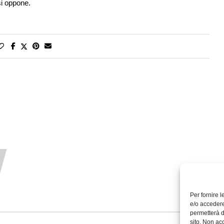
si oppone.
Per fornire 
e/o accedere
permetterà d
sito. Non ac