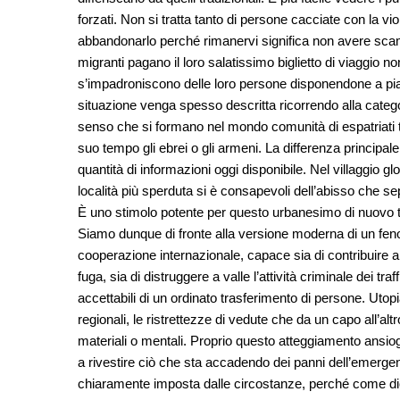
forzati. Non si tratta tanto di persone cacciate con la 
abbandonarlo perché rimanervi significa non avere scampo.
migranti pagano il loro salatissimo biglietto di viaggio n
s’impadroniscono delle loro persone disponendone a pia
situazione venga spesso descritta ricorrendo alla catego
senso che si formano nel mondo comunità di espatriati ta
suo tempo gli ebrei o gli armeni. La differenza principale 
quantità di informazioni oggi disponibile. Nel villaggio g
località più sperduta si è consapevoli dell’abisso che se
È uno stimolo potente per questo urbanesimo di nuovo tipo
Siamo dunque di fronte alla versione moderna di un fe
cooperazione internazionale, capace sia di contribuire a
fuga, sia di distruggere a valle l’attività criminale dei tr
accettabili di un ordinato trasferimento di persone. Utop
regionali, le ristrettezze di vedute che da un capo all’a
materiali o mentali. Proprio questo atteggiamento ansio
a rivestire ciò che sta accadendo dei panni dell’emerg
chiaramente imposta dalle circostanze, perché come d