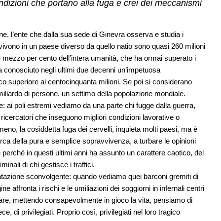
ndizioni che portano alla fuga e crei dei meccanismi
e, l’ente che dalla sua sede di Ginevra osserva e studia i
vivono in un paese diverso da quello natio sono quasi 260 milioni
 e mezzo per cento dell’intera umanità, che ha ormai superato i
a conosciuto negli ultimi due decenni un’impetuosa
poco superiore ai centocinquanta milioni. Se poi si considerano
l miliardo di persone, un settimo della popolazione mondiale.
e: ai poli estremi vediamo da una parte chi fugge dalla guerra,
e ricercatori che inseguono migliori condizioni lavorative o
no, la cosiddetta fuga dei cervelli, inquieta molti paesi, ma è
 cerca della pura e semplice sopravvivenza, a turbare le opinioni
e perché in questi ultimi anni ha assunto un carattere caotico, del
inali di chi gestisce i traffici.
tatazione sconvolgente: quando vediamo quei barconi gremiti di
e affronta i rischi e le umiliazioni dei soggiorni in infernali centri
 mare, mettendo consapevolmente in gioco la vita, pensiamo di
ece, di privilegiati. Proprio così, privilegiati nel loro tragico