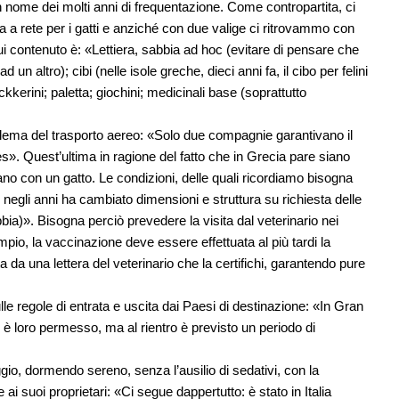
ome dei molti anni di frequentazione. Come contropartita, ci
a rete per i gatti e anziché con due valige ci ritrovammo con
 cui contenuto è: «Lettiera, sabbia ad hoc (evitare di pensare che
n altro); cibi (nelle isole greche, dieci anni fa, il cibo per felini
kerini; paletta; giochini; medicinali base (soprattutto
oblema del trasporto aereo: «Solo due compagnie garantivano il
nes». Quest’ultima in ragione del fatto che in Grecia pare siano
ano con un gatto. Le condizioni, delle quali ricordiamo bisogna
egli anni ha cambiato dimensioni e struttura su richiesta delle
bia)». Bisogna perciò prevedere la visita dal veterinario nei
pio, la vaccinazione deve essere effettuata al più tardi la
a una lettera del veterinario che la certifichi, garantendo pure
lle regole di entrata e uscita dai Paesi di destinazione: «In Gran
 è loro permesso, ma al rientro è previsto un periodo di
io, dormendo sereno, senza l’ausilio di sedativi, con la
i suoi proprietari: «Ci segue dappertutto: è stato in Italia