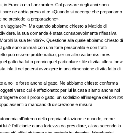
ia, in Francia e a Lanzarote». Col passare degli anni sono
hi pare ne abbia preso atto: «Quando si accorge che prepariamo
 e ne presiede la preparazione».
ace viaggiare?». Ma quando abbiamo chiesto a Matilde di
dividere, la sua domanda è stata consapevolmente riflessiva:
orphi la sua felinità?». Questione alla quale abbiamo chiesto di
gatti sono animali con una forte personalità e con tratti
getto può essere problematico, per un altro va benissimo».
l gatto ha fatto proprio quel particolare stile di vita, allora forse
sta infatti nel potersi avvolgere in una dimensione di vita fatta di
nte a noi, e forse anche al gatto. Ne abbiamo chiesto conferma
di oggetti verso cui è affezionato; per lui la casa siamo anche noi
ingente con il proprio gatto, un sodalizio all’insegna del
bon ton
troppo assenti o mancano di discrezione e misura
autonomia all’interno della propria abitazione e quando, come
lui è l’officiante o una fortezza da presidiare, allora secondo lo
so più affini piuttosto che portarlo in viaggio». Marchesini