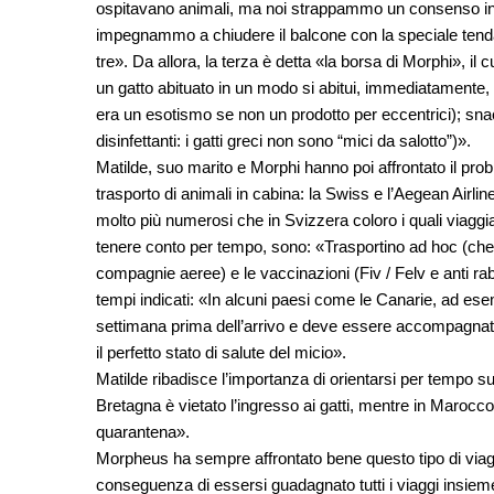
ospitavano animali, ma noi strappammo un consenso in n
impegnammo a chiudere il balcone con la speciale tenda 
tre». Da allora, la terza è detta «la borsa di Morphi», il
un gatto abituato in un modo si abitui, immediatamente, ad u
era un esotismo se non un prodotto per eccentrici); snack
disinfettanti: i gatti greci non sono “mici da salotto”)».
Matilde, suo marito e Morphi hanno poi affrontato il pr
trasporto di animali in cabina: la Swiss e l’Aegean Airli
molto più numerosi che in Svizzera coloro i quali viaggi
tenere conto per tempo, sono: «Trasportino ad hoc (che n
compagnie aeree) e le vaccinazioni (Fiv / Felv e anti rab
tempi indicati: «In alcuni paesi come le Canarie, ad esem
settimana prima dell’arrivo e deve essere accompagnata d
il perfetto stato di salute del micio».
Matilde ribadisce l’importanza di orientarsi per tempo su
Bretagna è vietato l’ingresso ai gatti, mentre in Marocco
quarantena».
Morpheus ha sempre affrontato bene questo tipo di viagg
conseguenza di essersi guadagnato tutti i viaggi insieme a