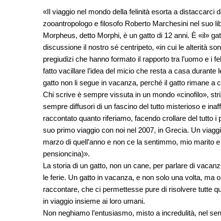
«Il viaggio nel mondo della felinità esorta a distaccarci d
zooantropologo e filosofo Roberto Marchesini nel suo li
Morpheus, detto Morphi, è un gatto di 12 anni. È «il» 
discussione il nostro sé centripeto, «in cui le alterità s
pregiudizi che hanno formato il rapporto tra l’uomo e i feli
fatto vacillare l’idea del micio che resta a casa durante l
gatto non li segue in vacanza, perché il gatto rimane a 
Chi scrive è sempre vissuta in un mondo «cinofilo», striz
sempre diffusori di un fascino del tutto misterioso e inaf
raccontato quanto riferiamo, facendo crollare del tutto i p
suo primo viaggio con noi nel 2007, in Grecia. Un viaggi
marzo di quell’anno e non ce la sentimmo, mio marito e i
pensioncina)».
La storia di un gatto, non un cane, per parlare di vacan
le ferie. Un gatto in vacanza, e non solo una volta, ma o
raccontare, che ci permettesse pure di risolvere tutte q
in viaggio insieme ai loro umani.
Non neghiamo l’entusiasmo, misto a incredulità, nel sen