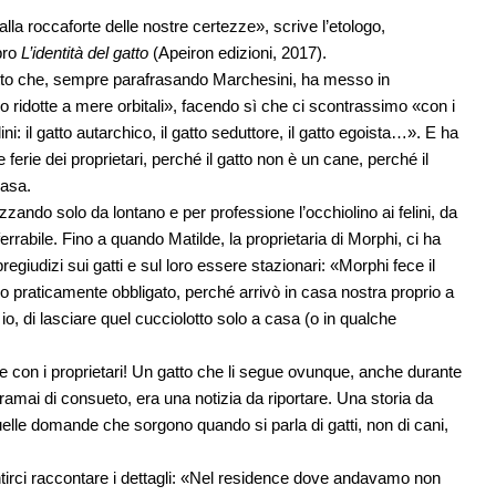
alla roccaforte delle nostre certezze», scrive l’etologo,
bro
L’identità del gatto
(Apeiron edizioni, 2017).
gatto che, sempre parafrasando Marchesini, ha messo in
ono ridotte a mere orbitali», facendo sì che ci scontrassimo «con i
ni: il gatto autarchico, il gatto seduttore, il gatto egoista…». E ha
e ferie dei proprietari, perché il gatto non è un cane, perché il
casa.
zando solo da lontano e per professione l’occhiolino ai felini, da
ferrabile. Fino a quando Matilde, la proprietaria di Morphi, ci ha
regiudizi sui gatti e sul loro essere stazionari: «Morphi fece il
o praticamente obbligato, perché arrivò in casa nostra proprio a
o, di lasciare quel cucciolotto solo a casa (o in qualche
ze con i proprietari! Un gatto che li segue ovunque, anche durante
ramai di consueto, era una notizia da riportare. Una storia da
uelle domande che sorgono quando si parla di gatti, non di cani,
tirci raccontare i dettagli: «Nel residence dove andavamo non