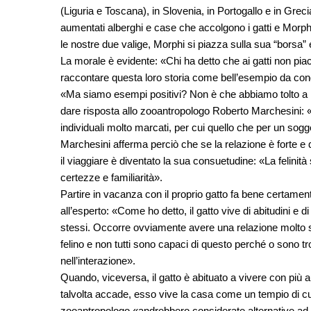
(Liguria e Toscana), in Slovenia, in Portogallo e in Grec
aumentati alberghi e case che accolgono i gatti e Morp
le nostre due valige, Morphi si piazza sulla sua “borsa”
La morale è evidente: «Chi ha detto che ai gatti non pi
raccontare questa loro storia come bell’esempio da con
«Ma siamo esempi positivi? Non è che abbiamo tolto a M
dare risposta allo zooantropologo Roberto Marchesini: «I 
individuali molto marcati, per cui quello che per un sog
Marchesini afferma perciò che se la relazione è forte e que
il viaggiare è diventato la sua consuetudine: «La felinità 
certezze e familiarità».
Partire in vacanza con il proprio gatto fa bene certame
all’esperto: «Come ho detto, il gatto vive di abitudini e 
stessi. Occorre ovviamente avere una relazione molto str
felino e non tutti sono capaci di questo perché o sono 
nell’interazione».
Quando, viceversa, il gatto è abituato a vivere con più 
talvolta accade, esso vive la casa come un tempio di cui 
zooantropologo «andrebbero considerate alternative ad es