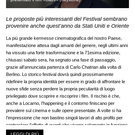
Le proposte più interessanti del Festival sembrano
provenire anche quest’anno da Stati Uniti e Oriente
La più grande kermesse cinematografica del nostro Paese,
manifestazione attesa dagli amanti del genere, negli ultimi anni
ha vissuto una forte trasformazione e la 71esima edizione,
chiusasi sabato sera, ha segnato una fase di passaggio,
grazie all’annunciata partenza di Carlo Chatrian alla volta di
Berlino. Lo storico festival dovrà quindi prossimamente
ridefinire la propria identità per essere in grado di affrontare le
nuove sfide senza perdere la propria peculiarità di luogo
privilegiato dove scoprire e riscoprire i film. Il rischio è che,
anche a Locarno, l’happening e il contorno finiscano per
prevalere sul cinema e sulle opere presentate. A volte si ha
l’impressione che non bastino singoli lavori di alto profilo per
contrastare l’effetto di eventi che vivono solamente in funzione
di sé stessi e della bolla che si creano intorno. Se il cinema sta
LEGGI DI PIÙ