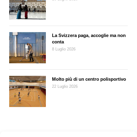
Tra le belle sorprese in concorso segnaliamo
Genèse
del
canadese Philippe Lesage, una storia di primi amori tra
esuberanza, musica e delusioni, e il generoso
Diane
di Kent
Jones, commedia un po’ surreale e carica di umanità che ruota
intorno al personaggio del titolo. Diane è una donna di
La Svizzera paga, accoglie ma non
mezz’età che ha fatto parecchi errori nella vita, ma ogni giorno
conta
percorre le strade intorno al paese per aiutare le persone
8 Luglio 2026
comuni, come se dovesse rimettere le cose a posto e
superare incomprensioni e tradimenti del passato.
Americano anche il meglio della Piazza Grande, dalla
scoppiettante commedia grottesca che prende in giro i razzisti
Molto più di un centro polisportivo
BlacKkKlansman
di Spike Lee, all’azione di
The Equalizer 2
di
22 Luglio 2026
Antoine Fuqua. Il secondo ha fatto registrare il picco di
spettatori dell’annata, con 6900 presenze nel primo sabato
sera, un dato che può essere letto anche come un campanello
d’allarme per un’arena capace in passato di ospitare anche
ottomila persone in occasione degli eventi più attesi. Denzel
Washington si mette in gioco come attore e come regista
cercando di essere un esempio per i giovani afroamericani.