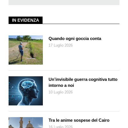
Proviene da Singapore
A Land Imagined
, secondo film di Yeo
Siew Hua. Una sorta di
Chinatown
di Polanski girato alla Lynch
con sequenze che ricordano Wong Kar-Wai. Ci sono molte
IN EVIDENZA
altre suggestioni, ma il film non è una scopiazzatura, bensì un
modo originale e intrigante per raccontare una terra
Quando ogni goccia conta
immaginaria strappata al mare, il senso di smarrimento per la
17 Luglio 2026
trasformazione dei luoghi, la solitudine e le difficili condizioni di
lavoro e vita degli immigrati. Un operaio con la passione del
gioco scompare e un ispettore indaga su di lui, in una storia
visionaria e allucinata nella quale si sogna da insonni.
Uno dei film più discussi del festival è stato naturalmente
La
Un’invisibile guerra cognitiva tutto
flor
dell’argentino Mariano Llinas, e non solo per le 14 ore di
intorno a noi
durata. L’opera omaggia la storia del cinema alternando i
10 Luglio 2026
generi, e nell’arco del suo sviluppo cresce diventando sempre
più libera; rappresenta anche una grande prova per le quattro
attrici – Elisa Carricajo, Pilar Gamboa, Valeria Correa e Laura
Paredes – che interpretano tutti e sei gli episodi in ruoli
Tra le anime sospese del Cairo
differenti.
16 Luglio 2026