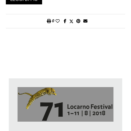
cambiando velocemente, i festival devono stare al passo, ma
non per forza adeguarsi.
Anche stavolta le pellicole più interessanti sono arrivate
0
dall’Oriente e dall’America. Il coreano Hong Sang-Soo, già
Pardo d’oro nel 2015 con
Right Now, Wrong Then
, è tornato al
festival con
Hotel by the River
un’altra riflessione sulla vita,
l’amore e l’arte, che stavolta prevede anche la morte.
Sembrano spunti da nulla, eppure il cineasta asiatico riesce a
trarre da episodi quotidiani apologhi deliziosi, divertenti e
toccanti. Un poeta è ospite in un albergo sul fiume Han, dove
lo raggiungono i due figli, uno dei quali fa il regista. Nella stessa
struttura ci sono anche due giovani amiche. Si incontrano, si
riconoscono, parlano di arte, sentimenti e famiglia. Per certi
versi è un addio, per altri un’apertura. Un film essenziale, in
bianco e nero, minimalista nel concentrarsi sui dialoghi e le
relazioni, con una dose di autoironia: Hong parla a tutti, è un
autore che, più di nuovi premi, avrebbe bisogno di passare in
Piazza Grande per farsi conoscere e apprezzare da un
pubblico più ampio.