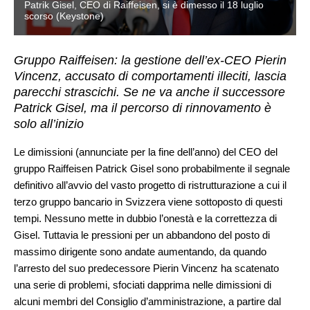
Patrik Gisel, CEO di Raiffeisen, si è dimesso il 18 luglio
scorso (Keystone)
Gruppo Raiffeisen: la gestione dell’ex-CEO Pierin
Vincenz, accusato di comportamenti illeciti, lascia
parecchi strascichi. Se ne va anche il successore
Patrick Gisel, ma il percorso di rinnovamento è
solo all’inizio
Le dimissioni (annunciate per la fine dell’anno) del CEO del
gruppo Raiffeisen Patrick Gisel sono probabilmente il segnale
definitivo all’avvio del vasto progetto di ristrutturazione a cui il
terzo gruppo bancario in Svizzera viene sottoposto di questi
tempi. Nessuno mette in dubbio l’onestà e la correttezza di
Gisel. Tuttavia le pressioni per un abbandono del posto di
massimo dirigente sono andate aumentando, da quando
l’arresto del suo predecessore Pierin Vincenz ha scatenato
una serie di problemi, sfociati dapprima nelle dimissioni di
alcuni membri del Consiglio d’amministrazione, a partire dal