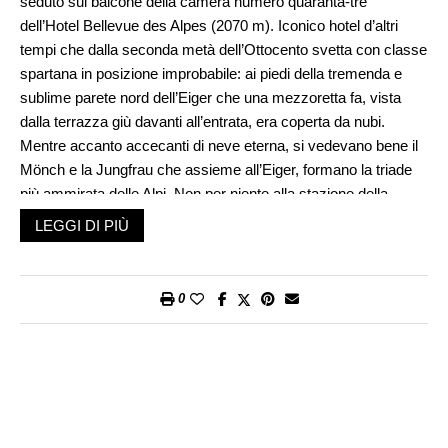
seduto sul balcone della camera numero quaranta-tré
dell’Hotel Bellevue des Alpes (2070 m). Iconico hotel d’altri
tempi che dalla seconda metà dell’Ottocento svetta con classe
spartana in posizione improbabile: ai piedi della tremenda e
sublime parete nord dell’Eiger che una mezzoretta fa, vista
dalla terrazza giù davanti all’entrata, era coperta da nubi.
Mentre accanto accecanti di neve eterna, si vedevano bene il
Mönch e la Jungfrau che assieme all’Eiger, formano la triade
più ammirata delle Alpi. Non per niente alla stazione della
Kleine Scheidegg, appena sceso dal trenino a cremagliera
LEGGI DI PIÙ
salito da Lauterbrunnen, ho dribblato mandrie di turisti in estasi.
Inaspettata quiete con vista ghiacciai, invece, sulla terrazza
soleggiata dell’hotel a scandole rosso mattone e persiane
0
verde menta che appare nella luna di miele dell’ultimo film
diretto non senza la consueta grazia da Paul Thomas
Anderson con il sempre validissimo Daniel Day-Lewis:
Il filo
nascosto
(2017). Ben più di un’ora sono rimasto lì
imbambolato, sorseg-giando due tazzoni di
café crema
. La
giovane cameriera bionda con cami-cia bianca portava