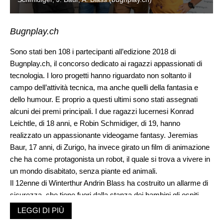
Bugnplay.ch
Sono stati ben 108 i partecipanti all’edizione 2018 di
Bugnplay.ch, il concorso dedicato ai ragazzi appassionati di
tecnologia. I loro progetti hanno riguardato non soltanto il
campo dell’attività tecnica, ma anche quelli della fantasia e
dello humour. E proprio a questi ultimi sono stati assegnati
alcuni dei premi principali. I due ragazzi lucernesi Konrad
Leichtle, di 18 anni, e Robin Schmidiger, di 19, hanno
realizzato un appassionante videogame fantasy. Jeremias
Baur, 17 anni, di Zurigo, ha invece girato un film di animazione
che ha come protagonista un robot, il quale si trova a vivere in
un mondo disabitato, senza piante ed animali.
Il 12enne di Winterthur Andrin Blass ha costruito un allarme di
sicurezza, che tiene fuori dalla stanza dei bambini gli ospiti
indesiderati. Dominik Landwehr, responsabile dei settori Pop e
LEGGI DI PIÙ
nuovi media del Percento Culturale Migros, ha espresso la sua