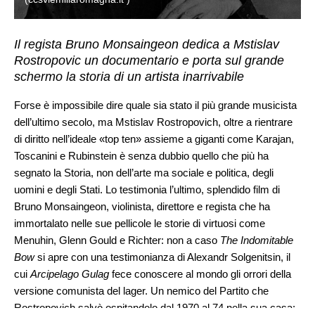
Il regista Bruno Monsaingeon dedica a Mstislav
Rostropovic un documentario e porta sul grande
schermo la storia di un artista inarrivabile
Forse è impossibile dire quale sia stato il più grande musicista
dell’ultimo secolo, ma Mstislav Rostropovich, oltre a rientrare
di diritto nell’ideale «top ten» assieme a giganti come Karajan,
Toscanini e Rubinstein è senza dubbio quello che più ha
segnato la Storia, non dell’arte ma sociale e politica, degli
uomini e degli Stati. Lo testimonia l’ultimo, splendido film di
Bruno Monsaingeon, violinista, direttore e regista che ha
immortalato nelle sue pellicole le storie di virtuosi come
Menuhin, Glenn Gould e Richter: non a caso
The Indomitable
Bow
si apre con una testimonianza di Alexandr Solgenitsin, il
cui
Arcipelago Gulag
fece conoscere al mondo gli orrori della
versione comunista del lager. Un nemico del Partito che
Rostropovich salvò ospitandolo dal 1970 al 74 nella sua casa;