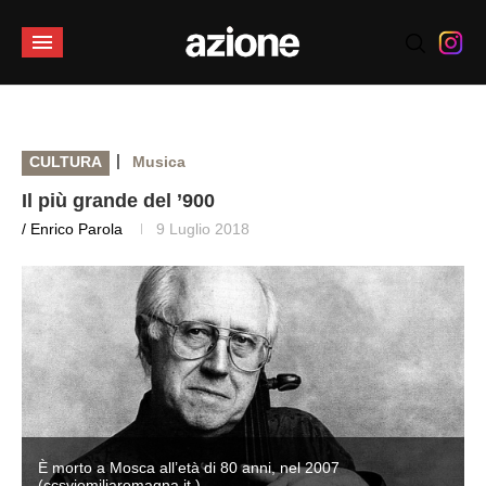
|
CULTURA
Musica
Il più grande del ’900
/ Enrico Parola
9 Luglio 2018
È morto a Mosca all’età di 80 anni, nel 2007
(ccsviemiliaromagna.it )