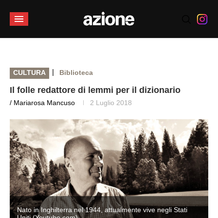
|
CULTURA
Biblioteca
Il folle redattore di lemmi per il dizionario
/ Mariarosa Mancuso
2 Luglio 2018
Nato in Inghilterra nel 1944, attualmente vive negli Stati
Uniti (Youtube.com)