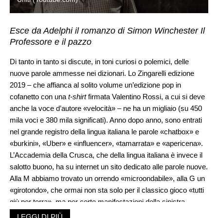
Esce da Adelphi il romanzo di Simon Winchester Il
Professore e il pazzo
Di tanto in tanto si discute, in toni curiosi o polemici, delle
nuove parole ammesse nei dizionari. Lo Zingarelli edizione
2019 – che affianca al solito volume un’edizione pop in
cofanetto con una
t-shirt
firmata Valentino Rossi, a cui si deve
anche la voce d’autore «velocità» – ne ha un migliaio (su 450
mila voci e 380 mila significati). Anno dopo anno, sono entrati
nel grande registro della lingua italiana le parole «chatbox» e
«burkini», «Uber» e «influencer», «tamarrata» e «apericena».
L’Accademia della Crusca, che della lingua italiana è invece il
salotto buono, ha su internet un sito dedicato alle parole nuove.
Alla M abbiamo trovato un orrendo «microondabile», alla G un
«girotondo», che ormai non sta solo per il classico gioco «tutti
giù per terra», ma per certe manifestazioni della sinistra
italiana nate da un’idea di Nanni Moretti (tutti a prendersi per
LEGGI DI PIÙ