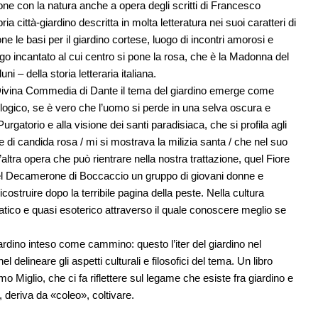
ne con la natura anche a opera degli scritti di Francesco
 città-giardino descritta in molta letteratura nei suoi caratteri di
e le basi per il giardino cortese, luogo di incontri amorosi e
uogo incantato al cui centro si pone la rosa, che è la Madonna del
i – della storia letteraria italiana.
la Divina Commedia di Dante il tema del giardino emerge come
ogico, se è vero che l’uomo si perde in una selva oscura e
urgatorio e alla visione dei santi paradisiaca, che si profila agli
 di candida rosa / mi si mostrava la milizia santa / che nel suo
altra opera che può rientrare nella nostra trattazione, quel Fiore
Nel Decamerone di Boccaccio un gruppo di giovani donne e
costruire dopo la terribile pagina della peste. Nella cultura
iatico e quasi esoterico attraverso il quale conoscere meglio se
iardino inteso come cammino: questo l’iter del giardino nel
lineare gli aspetti culturali e filosofici del tema. Un libro
 Miglio, che ci fa riflettere sul legame che esiste fra giardino e
, deriva da «coleo», coltivare.