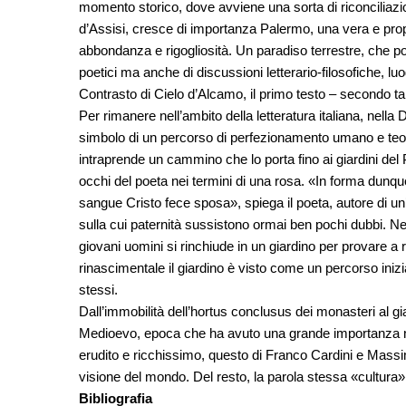
momento storico, dove avviene una sorta di riconciliazio
d’Assisi, cresce di importanza Palermo, una vera e propria
abbondanza e rigogliosità. Un paradiso terrestre, che pon
poetici ma anche di discussioni letterario-filosofiche, l
Contrasto di Cielo d’Alcamo, il primo testo – secondo talun
Per rimanere nell’ambito della letteratura italiana, nel
simbolo di un percorso di perfezionamento umano e teol
intraprende un cammino che lo porta fino ai giardini del P
occhi del poeta nei termini di una rosa. «In forma dunque
sangue Cristo fece sposa», spiega il poeta, autore di un’
sulla cui paternità sussistono ormai ben pochi dubbi. 
giovani uomini si rinchiude in un giardino per provare a ri
rinascimentale il giardino è visto come un percorso iniz
stessi.
Dall’immobilità dell’hortus conclusus dei monasteri al g
Medioevo, epoca che ha avuto una grande importanza nel de
erudito e ricchissimo, questo di Franco Cardini e Massimo
visione del mondo. Del resto, la parola stessa «cultura»
Bibliografia