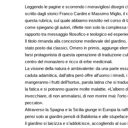
Leggendo le pagine e scorrendo i meravigliosi disegni 
scritto dagli storici Franco Cardini e Massimo Miglio, il r
questa rubrica, sul quale abbiamo insistito nel corso di ta
come spiegano gli autori, riflette non solo la compless
rapporto tra messaggio filosofico e teologico ed esperie
Il titolo rimanda alla concezione medievale del giardin
stato posto dai classici, Omero in primis, aggiunge eleme
farsi protagonista di questa operazione di traduzione cu
centro del monastero e ricco di erbe medicinali.
La visione della natura è ambivalente: da una parte essa
caduta adamitica, dall’altra però offre all’uomo i rimedi, 
mangeranno i frutti dell’hortus, parola latina che si tra
la fatica e si potranno guarire molte malattie. «L’albero del
invecchiare, di non ammalarsi, di non morire mai: l’orto
peccato».
Attraverso la Spagna e la Sicilia giunge in Europa la raf
pensi solo ai giardini pensili di Babilonia e alle stupefac
il giardino si laicizza e s’addolcisce, accogliendo al suo in