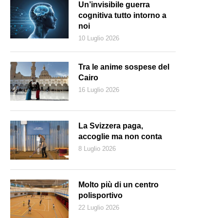
Un’invisibile guerra
cognitiva tutto intorno a
noi
10 Luglio 2026
Tra le anime sospese del
Cairo
16 Luglio 2026
La Svizzera paga,
accoglie ma non conta
8 Luglio 2026
ccolo giardino del Paradiso di Upper Rhenish Mast
Molto più di un centro
polisportivo
22 Luglio 2026