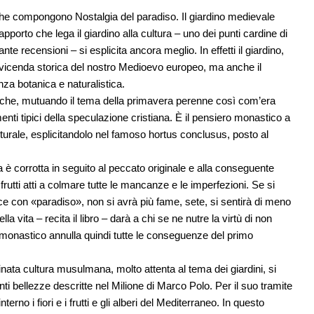
che compongono Nostalgia del paradiso. Il giardino medievale
apporto che lega il giardino alla cultura – uno dei punti cardine di
nte recensioni – si esplicita ancora meglio. In effetti il giardino,
a vicenda storica del nostro Medioevo europeo, ma anche il
nza botanica e naturalistica.
o, che, mutuando il tema della primavera perenne così com’era
nti tipici della speculazione cristiana. È il pensiero monastico a
lturale, esplicitandolo nel famoso hortus conclusus, posto al
 è corrotta in seguito al peccato originale e alla conseguente
i frutti atti a colmare tutte le mancanze e le imperfezioni. Se si
duce con «paradiso», non si avrà più fame, sete, si sentirà di meno
la vita – recita il libro – darà a chi se ne nutre la virtù di non
 monastico annulla quindi tutte le conseguenze del primo
finata cultura musulmana, molto attenta al tema dei giardini, si
enti bellezze descritte nel Milione di Marco Polo. Per il suo tramite
terno i fiori e i frutti e gli alberi del Mediterraneo. In questo