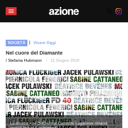
|
SOCIETÀ
Vivere Oggi
Nel cuore del Diamante
/ Stefania Hubmann
11 Giugno 2018
La mostra <i>FD 40</i> al Canvetto Luganese rimarrà
aperta fino al 1 settembre