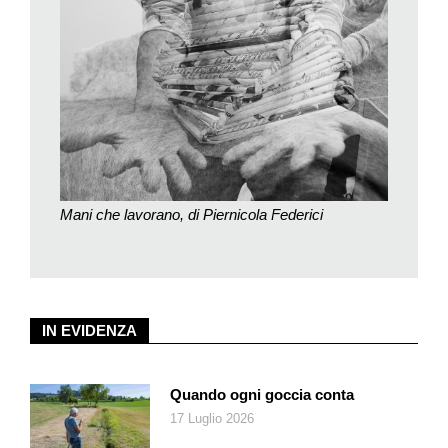
prescindere dall’aspetto umano, motore di numerose iniziative,
come ricorda la direttrice Maria Luisa Polli nella presentazione
dell’esposizione
FD 40
. Le persone che hanno contribuito a
rendere la Fondazione Diamante l’impresa sociale di oggi
«hanno condiviso un progetto, accettato sfide, immaginato, a
volte sognato e spesso offerto, risposte concrete volte a
sostenere e riconoscere le persone in situazione di handicap
quali cittadine e cittadini a pieno titolo nel rispetto delle loro
autonomie».
Mani che lavorano, di Piernicola Federici
Nel volume
Le molteplici sfaccettature di un Diamante
– scritto
da Francesco Vanetta, da oltre vent’anni vicepresidente del
Consiglio della Fondazione Diamante, e Roberto Trosi, attivo
nell’organizzazione dal 1978 al 2014 con un ruolo chiave nella
IN EVIDENZA
progettazione e nella gestione delle strutture lavorative –
questo dinamismo emerge in tutto il suo vigore. Francesco
Vanetta ha ricordato durante la presentazione alla stampa «il
Quando ogni goccia conta
decisivo contributo negli anni Settanta di Atgabbes,
17 Luglio 2026
l’Associazione ticinese di genitori ed amici dei bambini