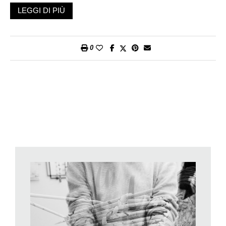
e responsabili il prossimo 20 giugno offrirà loro anche
LEGGI DI PIÙ
l’opportunità di visitare le strutture dell’organizzazione
disseminate sul territorio e le aziende dove lavorano diversi
utenti. Una preziosa occasione per chi opera nella Fondazione
0
di conoscere le altre sfaccettature del Diamante.
Con quasi 200 operatori sociali e 600 utenti, la Fondazione
Diamante è una realtà affermata che quattro decenni or sono
ha imboccato la giusta via per garantire alle persone con
handicap di essere riconosciute al pari degli altri cittadini. Un
percorso non certo scontato, partito da una situazione dove il
tema dell’handicap era tutto da affrontare e le risposte sociali
da costruire. La scelta di mai erigere edifici si è rivelata
vincente e ha garantito quella flessibilità che ha portato l’ente a
soluzioni differenziate e decentrate. Non a caso nella
presentazione delle iniziative per il 40.esimo il presidente
Michele Passardi ha indicato queste caratteristiche fra i cardini
dell’operato della Fondazione. Altrettanto importanti, ha rilevato
il presidente, sono però stati anche l’innovazione e il cuore. Nel
sostegno alle persone con handicap non si può infatti