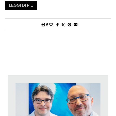
una fase della vita equivalente a quella della fertilità (35 anni in
LEGGI DI PIÙ
media): non era mai accaduto in passato». La donna trascorre
dunque un terzo della sua vita in menopausa grazie
all’allungamento della durata della vita media (da 56 anni circa
0
a 86 di media, complici il progresso medico e il miglioramento
delle condizioni economiche e sociali.
«La scomparsa delle mestruazioni è solamente uno dei segni
più evidenti della menopausa che potremmo definire tale al
momento in cui il ciclo non sarà più presente per un periodo di
almeno 12 mesi consecutivi e la donna sia in un’età congrua
alla situazione, variabilmente tra i 45 e i 55 anni», esordisce il
dottor Alessandro Santi, primario del Centro cantonale di
fertilità e del servizio di endocrinologia ginecologica dell’Ente
ospedaliero cantonale (Eoc), che incontriamo all’Ospedale
regionale di Locarno insieme al suo caposervizio dottor Marco
Buttarelli. Quest’ultimo ci parla dell’impatto della menopausa
sulla salute della donna: «È variabile e attraversa lo sfondo
culturale e socio-economico della società in cui si vive, le
caratteristiche individuali e le abitudini di vita. Non è un caso,