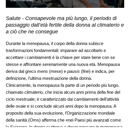
Salute - Consapevole ma più lungo, il periodo di
passaggio dall’età fertile della donna al climaterio e
a ciò che ne consegue
Durante la menopausa, il corpo della donna subisce
trasformazioni fondamentali: imparare ad ascoltarlo e
accettare i cambiamenti è la chiave per stare bene con se
stesse e affrontare serenamente una nuova età. Menopausa
deriva dal greco
mens
(mese) e
pausis
(fine) e indica, per
definizione, l’ultima mestruazione della donna.
Clinicamente, la menopausa fa parte di un periodo più lungo,
chiamato climaterio, che inizia alcuni anni prima della fine del
ciclo mestruale; è caratterizzato dai cambiamenti dell’attività
delle ovaie e si conclude alcuni anni dopo la menopausa. A
proposito della sua evoluzione, l’Organizzazione mondiale
della sanità (Oms) afferma che «nei Paesi più avanzati come
la Svizzera, la donna si ritrova a dover passare in menopausa