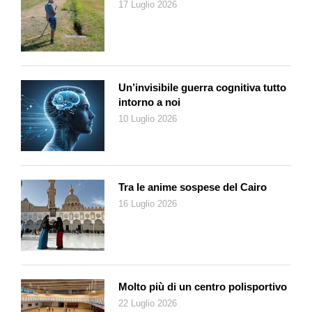
della mucosa vaginale e la conseguente riduzione
17 Luglio 2026
dell’elasticità, mentre anche la mucosa della vescica va
incontro a processi di indebolimento che si possono
manifestare con cistiti e disturbi della minzione. Infine bisogna
fare i conti con la pelle e la riduzione del collagene che ne
causa secchezza, riduzione dell’elasticità, diradazione dei peli
Un’invisibile guerra cognitiva tutto
intorno a noi
e diminuzione delle funzioni ghiandolari».
10 Luglio 2026
E veniamo a quei disturbi cosiddetti psicologici: «Ansia,
irritabilità, modificazione dell’umore, insonnia, disturbi della
sessualità (diminuzione del desiderio)». Di fronte a questi
problemi è bene ricostruire con attenzione la storia della
Tra le anime sospese del Cairo
paziente, spiega il dottor Buttarelli ricordando come ogni donna
sia un piccolo mondo a sé: «Se è appurato che questi sintomi
16 Luglio 2026
si possono manifestare con la mancanza di estrogeni (
ndr
:
ormoni femminili), è pure dimostrato che la menopausa di per
sé non è causa diretta di depressione e che eventuali disturbi
affettivi possono essere motivati dallo stress più o meno
Molto più di un centro polisportivo
marcato del periodo delicato e dalla presa di coscienza del
22 Luglio 2026
cambiamento che sopravviene in ciascuna donna».