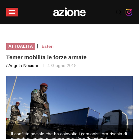
|
ATTUALITÀ
Esteri
Temer mobilita le forze armate
/ Angela Nocioni
4 Giugno 2018
i
Il conflitto sociale che ha coinvolto i camionisti ora rischia di
estendersi anche al settore petrolifero (keystone)