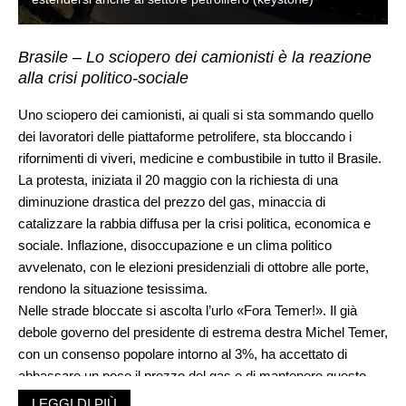
Brasile – Lo sciopero dei camionisti è la reazione
alla crisi politico-sociale
Uno sciopero dei camionisti, ai quali si sta sommando quello
dei lavoratori delle piattaforme petrolifere, sta bloccando i
rifornimenti di viveri, medicine e combustibile in tutto il Brasile.
La protesta, iniziata il 20 maggio con la richiesta di una
diminuzione drastica del prezzo del gas, minaccia di
catalizzare la rabbia diffusa per la crisi politica, economica e
sociale. Inflazione, disoccupazione e un clima politico
avvelenato, con le elezioni presidenziali di ottobre alle porte,
rendono la situazione tesissima.
Nelle strade bloccate si ascolta l’urlo «Fora Temer!». Il già
debole governo del presidente di estrema destra Michel Temer,
con un consenso popolare intorno al 3%, ha accettato di
abbassare un poco il prezzo del gas e di mantenere questo
prezzo per sei mesi. I camionisti in sciopero hanno risposto
LEGGI DI PIÙ