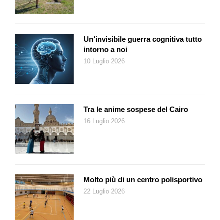
Santiago Bello, Robert Díaz Díaz, Annette Fiaschi, Alessandra
Francolini, Igor Mamlenkov e Charles Nomwendé
Tiendrebeogo sono i testimoni di culture e lingue diverse riunite
Un’invisibile guerra cognitiva tutto
dalla grande famiglia del teatro con uno spettacolo che ha
intorno a noi
debuttato nel 2016 e che ha già riscontrato un buon successo
10 Luglio 2026
in Svizzera, Ungheria, Italia e nella Repubblica Ceca. E che
continuerà a girare.
Tra le anime sospese del Cairo
16 Luglio 2026
Molto più di un centro polisportivo
22 Luglio 2026