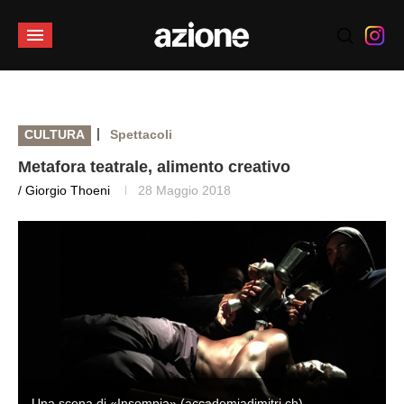
|
CULTURA
Spettacoli
Metafora teatrale, alimento creativo
/ Giorgio Thoeni
28 Maggio 2018
Una scena di «Insomnia» (accademiadimitri.ch)