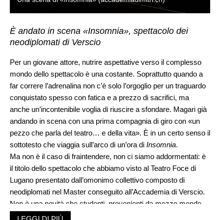
È andato in scena «Insomnia», spettacolo dei
neodiplomati di Verscio
Per un giovane attore, nutrire aspettative verso il complesso
mondo dello spettacolo è una costante. Soprattutto quando a
far correre l’adrenalina non c’è solo l’orgoglio per un traguardo
conquistato spesso con fatica e a prezzo di sacrifici, ma
anche un’incontenibile voglia di riuscire a sfondare. Magari già
andando in scena con una prima compagnia di giro con «un
pezzo che parla del teatro… e della vita». È in un certo senso il
sottotesto che viaggia sull’arco di un’ora di
Insomnia
.
Ma non è il caso di fraintendere, non ci siamo addormentati: è
il titolo dello spettacolo che abbiamo visto al Teatro Foce di
Lugano presentato dall’omonimo collettivo composto di
neodiplomati nel Master conseguito all’Accademia di Verscio.
Non è una novità che studenti, provenienti da mezzo mondo,
oltre a presentare lavori individuali, alla fine del biennio di studio
LEGGI DI PIÙ