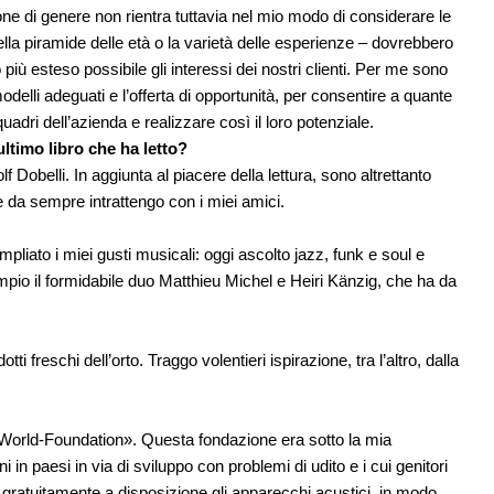
one di genere non rientra tuttavia nel mio modo di considerare le
nella piramide delle età o la varietà delle esperienze – dovrebbero
più esteso possibile gli interessi dei nostri clienti. Per me sono
odelli adeguati e l’offerta di opportunità, per consentire a quante
adri dell’azienda e realizzare così il loro potenziale.
ltimo libro che ha letto?
olf Dobelli. In aggiunta al piacere della lettura, sono altrettanto
he da sempre intrattengo con i miei amici.
liato i miei gusti musicali: oggi ascolto jazz, funk e soul e
mpio il formidabile duo Matthieu Michel e Heiri Känzig, che ha da
i freschi dell’orto. Traggo volentieri ispirazione, tra l’altro, dalla
e-World-Foundation». Questa fondazione era sotto la mia
in paesi in via di sviluppo con problemi di udito e i cui genitori
gratuitamente a disposizione gli apparecchi acustici, in modo