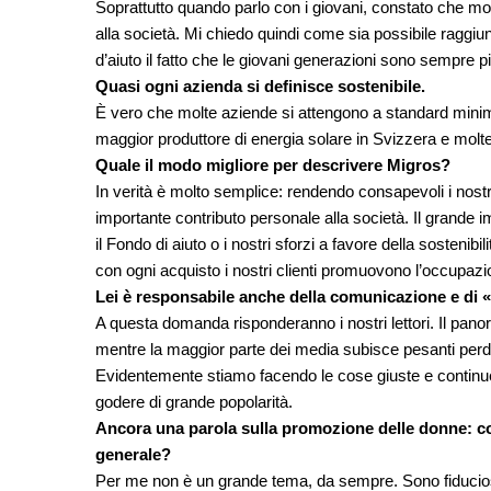
Soprattutto quando parlo con i giovani, constato che mo
alla società. Mi chiedo quindi come sia possibile raggiu
d’aiuto il fatto che le giovani generazioni sono sempre più
Quasi ogni azienda si definisce sostenibile.
È vero che molte aziende si attengono a standard minim
maggior produttore di energia solare in Svizzera e molte 
Quale il modo migliore per descrivere Migros?
In verità è molto semplice: rendendo consapevoli i nostr
importante contributo personale alla società. Il grande 
il Fondo di aiuto o i nostri sforzi a favore della sostenibil
con ogni acquisto i nostri clienti promuovono l’occupazi
Lei è responsabile anche della comunicazione e di «
A questa domanda risponderanno i nostri lettori. Il pa
mentre la maggior parte dei media subisce pesanti perdi
Evidentemente stiamo facendo le cose giuste e continuere
godere di grande popolarità.
Ancora una parola sulla promozione delle donne: co
generale?
Per me non è un grande tema, da sempre. Sono fiduciosa