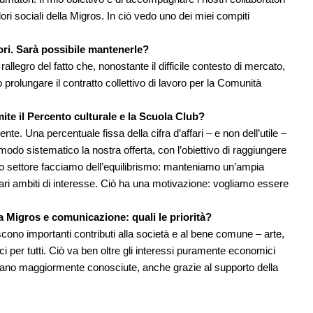
ri sociali della Migros. In ciò vedo uno dei miei compiti
tori. Sarà possibile mantenerle?
allegro del fatto che, nonostante il difficile contesto di mercato,
prolungare il contratto collettivo di lavoro per la Comunità
mite il Percento culturale e la Scuola Club?
e. Una percentuale fissa della cifra d’affari – e non dell’utile –
n modo sistematico la nostra offerta, con l’obiettivo di raggiungere
to settore facciamo dell’equilibrismo: manteniamo un’ampia
olari ambiti di interesse. Ciò ha una motivazione: vogliamo essere
pa Migros e comunicazione: quali le priorità?
cono importanti contributi alla società e al bene comune – arte,
ci per tutti. Ciò va ben oltre gli interessi puramente economici
 siano maggiormente conosciute, anche grazie al supporto della