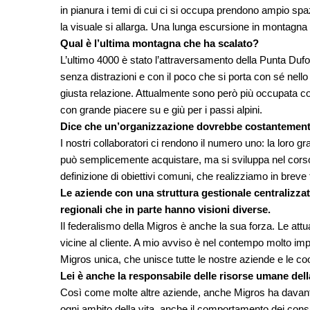
in pianura i temi di cui ci si occupa prendono ampio sp
la visuale si allarga. Una lunga escursione in montagna
Qual è l’ultima montagna che ha scalato?
L’ultimo 4000 è stato l’attraversamento della Punta Dufo
senza distrazioni e con il poco che si porta con sé nello
giusta relazione. Attualmente sono però più occupata c
con grande piacere su e giù per i passi alpini.
Dice che un’organizzazione dovrebbe costantement
I nostri collaboratori ci rendono il numero uno: la loro 
può semplicemente acquistare, ma si sviluppa nel corso d
definizione di obiettivi comuni, che realizziamo in breve
Le aziende con una struttura gestionale centralizz
regionali che in parte hanno visioni diverse.
Il federalismo della Migros è anche la sua forza. Le attua
vicine al cliente. A mio avviso è nel contempo molto impo
Migros unica, che unisce tutte le nostre aziende e le co
Lei è anche la responsabile delle risorse umane del
Così come molte altre aziende, anche Migros ha davant
ogni ambito della vita, anche il comportamento dei consu