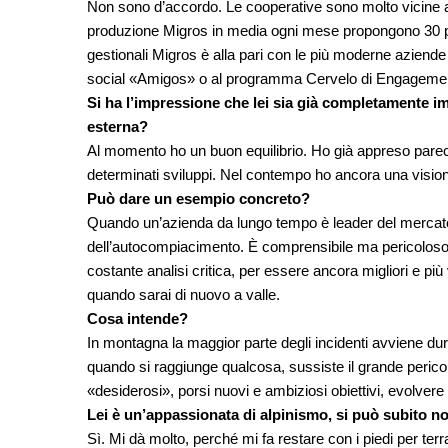
Non sono d’accordo. Le cooperative sono molto vicine ai c
produzione Migros in media ogni mese propongono 30 pro
gestionali Migros è alla pari con le più moderne aziende
social «Amigos» o al programma Cervelo di Engageme
Si ha l’impressione che lei sia già completamente
esterna?
Al momento ho un buon equilibrio. Ho già appreso parecc
determinati sviluppi. Nel contempo ho ancora una visione
Può dare un esempio concreto?
Quando un’azienda da lungo tempo è leader del mercato, 
dell’autocompiacimento. È comprensibile ma pericoloso.
costante analisi critica, per essere ancora migliori e più v
quando sarai di nuovo a valle.
Cosa intende?
In montagna la maggior parte degli incidenti avviene dura
quando si raggiunge qualcosa, sussiste il grande pericolo
«desiderosi», porsi nuovi e ambiziosi obiettivi, evolvere
Lei è un’appassionata di alpinismo, si può subito no
Sì. Mi dà molto, perché mi fa restare con i piedi per 