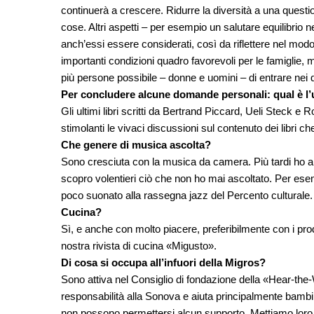
continuerà a crescere. Ridurre la diversità a una questi
cose. Altri aspetti – per esempio un salutare equilibrio 
anch’essi essere considerati, così da riflettere nel modo 
importanti condizioni quadro favorevoli per le famiglie, m
più persone possibile – donne e uomini – di entrare nei qu
Per concludere alcune domande personali: qual è l’u
Gli ultimi libri scritti da Bertrand Piccard, Ueli Steck e R
stimolanti le vivaci discussioni sul contenuto dei libri c
Che genere di musica ascolta?
Sono cresciuta con la musica da camera. Più tardi ho amp
scopro volentieri ciò che non ho mai ascoltato. Per ese
poco suonato alla rassegna jazz del Percento culturale.
Cucina?
Sì, e anche con molto piacere, preferibilmente con i prodott
nostra rivista di cucina «Migusto».
Di cosa si occupa all’infuori della Migros?
Sono attiva nel Consiglio di fondazione della «Hear-th
responsabilità alla Sonova e aiuta principalmente bambini 
non possono permettersi alcun supporto. Mettiamo loro 