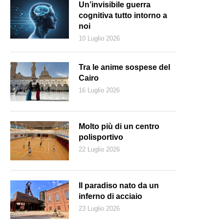
Un’invisibile guerra
cognitiva tutto intorno a
noi
10 Luglio 2026
Tra le anime sospese del
Cairo
16 Luglio 2026
Molto più di un centro
polisportivo
22 Luglio 2026
rah Kreienbühl sottolinea con forza l'impegno sociale di Migros (Sandr
Il paradiso nato da un
inferno di acciaio
23 Luglio 2026