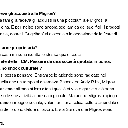
ceva gli acquisti alla Migros?
a famiglia faceva gli acquisti in una piccola filiale Migros, a
ina. E per inciso sono ancora oggi amica dei suoi figli. I prodotti
nzia, come il Gugelhopf al cioccolato in occasione delle feste di
tarne proprietaria?
casa mi sono iscritta io stessa quale socia.
rale della FCM. Passare da una società quotata in borsa,
uno shock culturale ?
 si possa pensare. Entrambe le aziende sono radicate nel
i: quella che un tempo si chiamava Phonak da Andy Rihs, Migros
ziende offrono ai loro clienti qualità di vita e grazie a ciò sono
so le sue attività al mercato globale. Ma anche Migros impiega
grande impegno sociale, valori forti, una solida cultura aziendale e
ronti del proprio datore di lavoro. E sia Sonova che Migros sono
e.