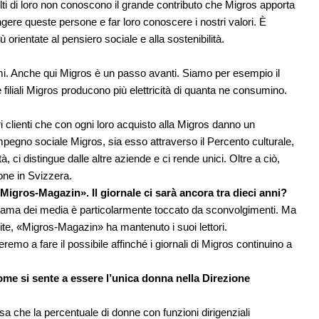
lti di loro non conoscono il grande contributo che Migros apporta
ngere queste persone e far loro conoscere i nostri valori. È
 orientate al pensiero sociale e alla sostenibilità.
i. Anche qui Migros è un passo avanti. Siamo per esempio il
filiali Migros producono più elettricità di quanta ne consumino.
i clienti che con ogni loro acquisto alla Migros danno un
impegno sociale Migros, sia esso attraverso il Percento culturale,
ità, ci distingue dalle altre aziende e ci rende unici. Oltre a ciò,
one in Svizzera.
Migros-Magazin». Il giornale ci sarà ancora tra dieci anni?
norama dei media è particolarmente toccato da sconvolgimenti. Ma
te, «Migros-Magazin» ha mantenuto i suoi lettori.
mo a fare il possibile affinché i giornali di Migros continuino a
me si sente a essere l’unica donna nella Direzione
 che la percentuale di donne con funzioni dirigenziali