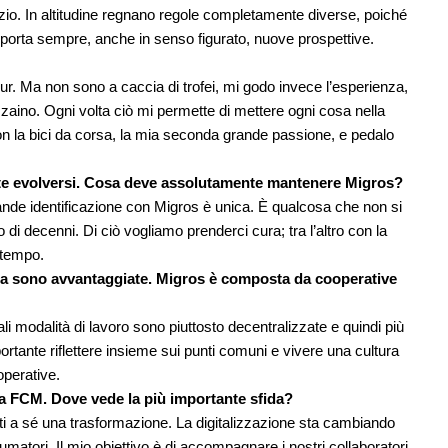
azio. In altitudine regnano regole completamente diverse, poiché
 porta sempre, anche in senso figurato, nuove prospettive.
ur. Ma non sono a caccia di trofei, mi godo invece l’esperienza,
 zaino. Ogni volta ciò mi permette di mettere ogni cosa nella
on la bici da corsa, la mia seconda grande passione, e pedalo
e evolversi. Cosa deve assolutamente mantenere Migros?
grande identificazione con Migros è unica. È qualcosa che non si
i decenni. Di ciò vogliamo prenderci cura; tra l’altro con la
 tempo.
ata sono avvantaggiate. Migros è composta da cooperative
li modalità di lavoro sono piuttosto decentralizzate e quindi più
rtante riflettere insieme sui punti comuni e vivere una cultura
operative.
la FCM. Dove vede la più importante sfida?
i a sé una trasformazione. La digitalizzazione sta cambiando
matori. Il mio obiettivo è di accompagnare i nostri collaboratori