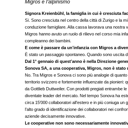
Migros e l’alpinismo
Signora Kreienbühl, la famiglia in cui è cresciuta fa
Sì. Sono cresciuta nel centro della città di Zurigo e la mi
conduzione famigliare. Alla cassa lavorava una nostra vic
Migros hanno avuto un ruolo di rilievo nel corso mia infa
compleanno dei bambini.
E come è passare da un’infanzia con Migros a diven
È stato un passaggio spontaneo. Quando sono uscita di 
Dal 1° gennaio di quest’anno è nella Direzione gene
Sonova SA, a una cooperativa, Migros, non è stato 
No. Tra Migros e Sonova ci sono più analogie di quanto
territorio svizzero e fortemente influenzate da pionier
da Gottlieb Duttweiler. Con prodotti pregiati entrambe le a
diventate leader del mercato. Nel tempo Sonova ha este
circa 15’000 collaboratori all’estero e in più coniuga un 
l’alto grado di identificazione dei collaboratori nei conf
aziende decisamente innovative.
Le cooperative non sono necessariamente innovativ