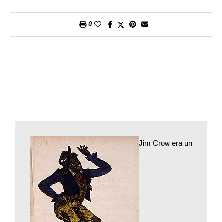
liberazione degli schiavi di colore) e mocassini di daino gialli.
Con movimenti sinuosi si avvicina a un altro uomo,
0
incappucciato, estrae una pistola dai pantaloni e gli spara da
dietro, non senza avere prima assunto una posa caricaturale
che ricorda Jim Crow – noto personaggio delle
coon songs
americane di fine Ottocento. Il sangue schizza, e la pistola
viene presa in consegna da un ragazzo di colore che regge un
cuscinetto di seta.
I gospel tacciono di colpo: la frase
This is America
ci fa capire
che l’idillio è finito: parte la trap (con omaggi vari a protagonisti
della scena contemporanea come Young Thug o Slim Jxmmi),
e ha inizio il lunghissimo piano sequenza che mette in
Jim Crow era un
evidenza l’incredibile arte coreografica del giovane Donald
Glover (questo il vero nome dell’artista 34enne), il quale si
esibisce in un’infinita serie di movenze ipnotiche che ricordano
le danze tribali africane. Ancora spari, danza, risate, poi un
joint, perché così vuole l’America, ci suggerisce Gambino. Un
coacervo di violenza, brama di soldi, sciagurata
spensieratezza mediatica, ma soprattutto discriminazione