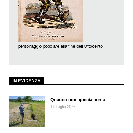
razziale.
Da sempre impegnato politicamente e culturalmente,
Gambino-Glover denuncia le ingiustizie subite dagli
afroamericani per mano della polizia e della società, ma non si
limita a questo, la sua verve creativa l’ha infatti portato a farsi
un nome, oltre che come ballerino e rapper, anche come
personaggio popolare alla fine dell'Ottocento
regista, produttore, sceneggiatore, attore – sua è anche la
pluripremiata serie
Atlanta
. Questa dimostrazione di immenso
spessore artistico grazie alla sua modernità ha messo
d’accordo il mondo intero, e il
timing
non poteva essere
migliore. Avviene infatti proprio nei giorni in cui Kanye West,
IN EVIDENZA
altro rapper su cui si puntava molto, sembra essersi scavato
la fossa da solo, schierandosi con Trump e affermando che da
qualche parte gli schiavi siano stati responsabili della propria
Quando ogni goccia conta
condizione.
17 Luglio 2026