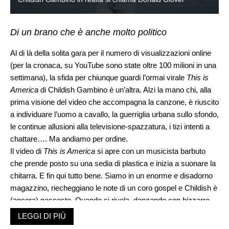
Di un brano che è anche molto politico
Al di là della solita gara per il numero di visualizzazioni online
(per la cronaca, su YouTube sono state oltre 100 milioni in una
settimana), la sfida per chiunque guardi l’ormai virale
This is
America
di Childish Gambino è un’altra. Alzi la mano chi, alla
prima visione del video che accompagna la canzone, è riuscito
a individuare l’uomo a cavallo, la guerriglia urbana sullo sfondo,
le continue allusioni alla televisione-spazzatura, i tizi intenti a
chattare…. Ma andiamo per ordine.
Il video di
This is America
si apre con un musicista barbuto
che prende posto su una sedia di plastica e inizia a suonare la
chitarra. E fin qui tutto bene. Siamo in un enorme e disadorno
magazzino, riecheggiano le note di un coro gospel e Childish è
(ancora) nascosto. Quando si rivela, danzando con bizzarre
espressioni, è a torso nudo, indossa pantaloni che ricordano le
LEGGI DI PIÙ
uniformi degli Stati Confederati (quelli che si opposero alla