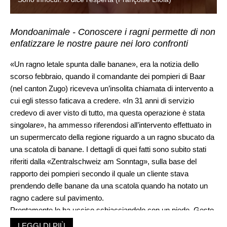
Mondoanimale - Conoscere i ragni permette di non
enfatizzare le nostre paure nei loro confronti
«Un ragno letale spunta dalle banane», era la notizia dello
scorso febbraio, quando il comandante dei pompieri di Baar
(nel canton Zugo) riceveva un’insolita chiamata di intervento a
cui egli stesso faticava a credere. «In 31 anni di servizio
credevo di aver visto di tutto, ma questa operazione è stata
singolare», ha ammesso riferendosi all’intervento effettuato in
un supermercato della regione riguardo a un ragno sbucato da
una scatola di banane. I dettagli di quei fatti sono subito stati
riferiti dalla «Zentralschweiz am Sonntag», sulla base del
rapporto dei pompieri secondo il quale un cliente stava
prendendo delle banane da una scatola quando ha notato un
ragno cadere sul pavimento.
Prontamente lo ha ucciso schiacciandolo con un piede. Gesto
spropositato a causa della paura dei ragni? Secondo i pompieri
LEGGI DI PIÙ