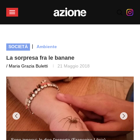
|
SOCIETÀ
Ambiente
La sorpresa fra le banane
/ Maria Grazia Buletti
21 Maggio 2018
Sono innocui: lo dice l’esperta (Françoise Liloia)