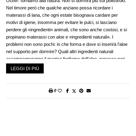
OGM! Torniamo alla natura. Non si dormirà più sul polistirolo.
Nel timore però che qualche anziano possa ricordare i
materassi di lana, che ogni estate bisognava cardare per
motivi di igiene, insomma per evitare le pulci, si lasciano
perdere gli «ingredienti» animali, che sono anche costosi, e si
propinano materassi con aloe e «ingredienti naturali». I
problemi non sono pochi: in che forma e dove si inserirà l’aloe
nel supporto per dormire? Quali altri ingredienti naturali
accompagneranno il magico fogliame dell’aloe, panacea pari
solo allo zenzero? E, poi, che cosa significa «cardare»,
LEGGI DI PIÙ
chiederanno i miei piccoli lettori. Cominciando dal fondo:
cardare significa aprire con le mani i fiocchi di lana che una
volta riempivano i cuscini e i materassi. Era un’attività estiva
0
delle donne: si scucivano uno o due lati, si tirava fuori la lana
schiacciata dalle schiene e dalle teste che nell’anno lì avevano
riposato, e poi si «aprivano» le pallette di lana che sembrava
infeltrita, ma tornava invece soffice nuvola tra le sapienti mani
di tutte le donne della casa. Il sole e l’aria cacciavano
disturbanti animaletti, una lavata a federe e fodere e via, il