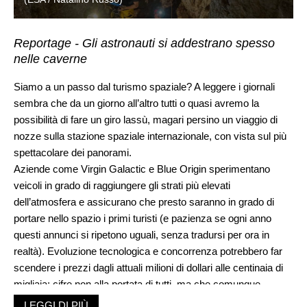
Reportage - Gli astronauti si addestrano spesso
nelle caverne
Siamo a un passo dal turismo spaziale? A leggere i giornali
sembra che da un giorno all’altro tutti o quasi avremo la
possibilità di fare un giro lassù, magari persino un viaggio di
nozze sulla stazione spaziale internazionale, con vista sul più
spettacolare dei panorami.
Aziende come Virgin Galactic e Blue Origin sperimentano
veicoli in grado di raggiungere gli strati più elevati
dell’atmosfera e assicurano che presto saranno in grado di
portare nello spazio i primi turisti (e pazienza se ogni anno
questi annunci si ripetono uguali, senza tradursi per ora in
realtà). Evoluzione tecnologica e concorrenza potrebbero far
scendere i prezzi dagli attuali milioni di dollari alle centinaia di
migliaia: cifre non alla portata di tutti, ma che comunque
strizzano l’occhio ai ricchi del pianeta.
LEGGI DI PIÙ