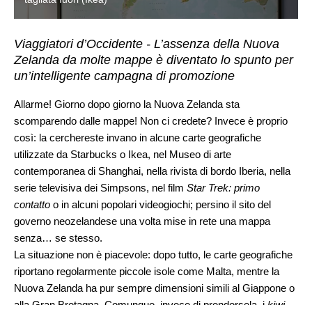
Viaggiatori d’Occidente - L’assenza della Nuova
Zelanda da molte mappe è diventato lo spunto per
un’intelligente campagna di promozione
Allarme! Giorno dopo giorno la Nuova Zelanda sta
scomparendo dalle mappe! Non ci credete? Invece è proprio
così: la cerchereste invano in alcune carte geografiche
utilizzate da Starbucks o Ikea, nel Museo di arte
contemporanea di Shanghai, nella rivista di bordo Iberia, nella
serie televisiva dei Simpsons, nel film
Star Trek: primo
contatto
o in alcuni popolari videogiochi; persino il sito del
governo neozelandese una volta mise in rete una mappa
senza… se stesso.
La situazione non è piacevole: dopo tutto, le carte geografiche
riportano regolarmente piccole isole come Malta, mentre la
Nuova Zelanda ha pur sempre dimensioni simili al Giappone o
alla Gran Bretagna. Comunque, invece di prendersela, i
kiwi