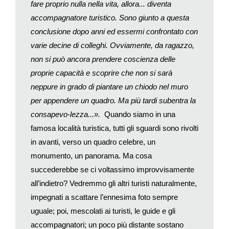
fare proprio nulla nella vita, allora... diventa
Nuova Zelanda nel sito
http://worldmapswithout.nz
o
accompagnatore turistico. Sono giunto a questa
attraverso i social, con l’hashtag
#getnzonthemap
. Le
conclusione dopo anni ed essermi confrontato con
segnalazioni sono state migliaia, dai tatuaggi a puzzle… ai
varie decine di colleghi.
Ovviamente, da ragazzo,
quali manca un pezzo.
non si può ancora prendere coscienza delle
Nessun complotto tuttavia; la spiegazione di questa assenza è
decisamente più semplice. Nei planisferi abitualmente utilizzati
proprie capacità e scoprire che non si sarà
la Nuova Zelanda finisce regolarmente nell’angolo in basso a
neppure in grado di piantare un chiodo nel muro
destra. È solo una convenzione naturalmente; si potrebbe
per appendere un quadro.
Ma più tardi subentra la
benissimo immaginare una carta del mondo dove la Nuova
consapevo-lezza...».
Quando siamo in una
Zelanda è al centro del pianeta.
famosa località turistica, tutti gli sguardi sono rivolti
Questa settimana da Sotheby’s, la prestigiosa casa d’aste
in avanti, verso un quadro celebre, un
londinese, sarà messa all’incanto una collezione di antiche
monumento, un panorama. Ma cosa
mappe utilizzate da quegli esploratori che ridisegnarono la
succederebbe se ci voltassimo improvvisamente
geografia; le valutazioni sono alle stelle, decine di migliaia di
sterline per ciascun pezzo. Ebbene uno dei cimeli più
all’indietro? Vedremmo gli altri turisti naturalmente,
affascinanti è la carta geografica creata nella seconda metà
impegnati a scattare l’ennesima foto sempre
del Cinquecento da Cornelius De Jode, di Anversa, nella quale
uguale; poi, mescolati ai turisti, le guide e gli
si guarda al globo dai due poli: la Nuova Zelanda vi avrebbe
accompagnatori; un poco più distante sostano