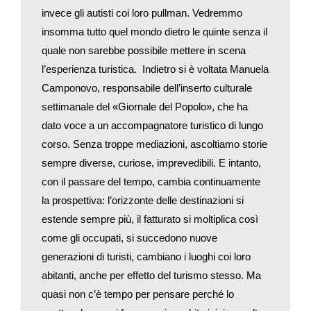
fatto la parte del leone… se solo fosse stata già scoperta. Ma
invece gli autisti coi loro pullman. Vedremmo
così come sono costruite le nostre carte, la tentazione di
insomma tutto quel mondo dietro le quinte senza il
lasciarla fuori è sempre presente, per la sua natura così
quale non sarebbe possibile mettere in scena
eccentrica
(in ogni senso).
l’esperienza turistica. Indietro si è voltata Manuela
I neozelandesi ci scherzano, ma nel fondo hanno da sempre
un complesso d’isolamento. Se gli australiani sostengono di
Camponovo, responsabile dell’inserto culturale
vivere «da qualche parte laggiù in basso» (
down under
),
settimanale del «Giornale del Popolo», che ha
considerate che da Sydney ci vogliono ancora più di tre ore di
dato voce a un accompagnatore turistico di lungo
volo per arrivare a Auckland, la principale città neozelandese
corso. Senza troppe mediazioni, ascoltiamo storie
(Wellington è invece la capitale più meridionale del mondo).
sempre diverse, curiose, imprevedibili. E intanto,
Non a caso la Nuova Zelanda fu popolata tardivamente dai
con il passare del tempo, cambia continuamente
Maori e riscoperta solo verso la metà del Seicento dagli
la prospettiva: l’orizzonte delle destinazioni si
olandesi di Abel Tasman. E sulle mappe del mondo ci finì
estende sempre più, il fatturato si moltiplica così
solamente nella seconda metà del Settecento, quando le sue
coste furono rilevate dal grande esploratore inglese James
come gli occupati, si succedono nuove
Cook durante il suo primo, celebre viaggio (1768-71).
generazioni di turisti, cambiano i luoghi coi loro
Negli ultimi anni la Nuova Zelanda ha saputo catturare
abitanti, anche per effetto del turismo stesso. Ma
l’attenzione dei viaggiatori. Di posto ce n’è d’altronde per
quasi non c’è tempo per pensare perché lo
accogliere ospiti: con quasi cinque milioni di abitanti, è uno dei