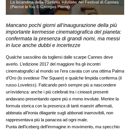
s
La locandina della 71esima edizione del Festival di Cannes
(Pierrot le fou © Georges Pierre)
Mancano pochi giorni all’inaugurazione della più
importante kermesse cinematografica del pianeta:
confermata la presenza di grandi nomi, ma messi
in luce anche dubbi e incertezze
Qualche sassolino da togliersi dalle scarpe Cannes deve
averlo. L’edizione 2017 del maggiore fra gli incontri
cinematografici al mondo se l’era cavata con una ottima Palma
d’Oro (lo svedese
The Square
) e qualche limpida conferma (il
russo
Loveless
). Faticando però sempre più a nascondere
un’evidenza: anche i più celebrati tra i cineasti presenti
andavano presentando opere più o meno involute. Mentre la
formula storica con la presenza di tanti maestri affermati,
abbinata all’ironia dilagante sugli abbonati inamovibili, non
rappresentava più la panacea ad ogni male.
Punta dell’iceberg dell’immagine in movimento, ma specchio