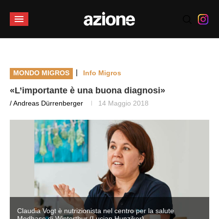
|
MONDO MIGROS
Info Migros
«L’importante è una buona diagnosi»
/ Andreas Dürrenberger
14 Maggio 2018
Claudia Vogt è nutrizionista nel centro per la salute
Medbase di Winterthur (Lucian Hunziker)