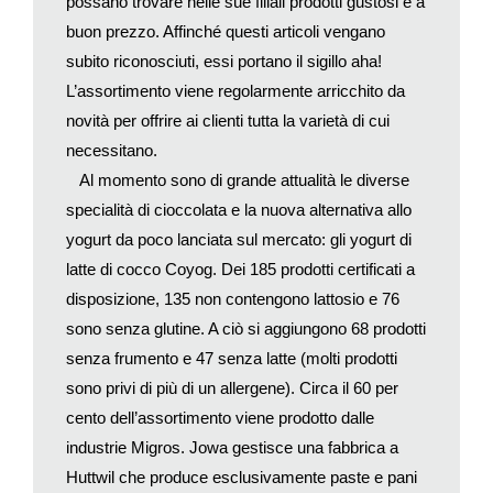
possano trovare nelle sue filiali prodotti gustosi e a
glucosio o i dolcificanti, forniscono materia di discussione per
le nostre consulenze. Le persone che ne sono colpite soffrono
buon prezzo. Affinché questi articoli vengano
di problemi di digestione e meteorismo.
subito riconosciuti, essi portano il sigillo aha!
Informazioni
L’assortimento viene regolarmente arricchito da
www.migros-impuls.ch
novità per offrire ai clienti tutta la varietà di cui
necessitano.
Al momento sono di grande attualità le diverse
specialità di cioccolata e la nuova alternativa allo
yogurt da poco lanciata sul mercato: gli yogurt di
latte di cocco Coyog. Dei 185 prodotti certificati a
disposizione, 135 non contengono lattosio e 76
sono senza glutine. A ciò si aggiungono 68 prodotti
senza frumento e 47 senza latte (molti prodotti
sono privi di più di un allergene). Circa il 60 per
cento dell’assortimento viene prodotto dalle
industrie Migros. Jowa gestisce una fabbrica a
Huttwil che produce esclusivamente paste e pani