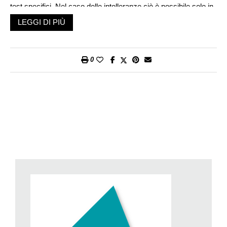
test specifici. Nel caso delle intolleranze ciò è possibile solo in
parte. In questa situazione il corpo non riesce più a digerire, in
LEGGI DI PIÙ
parte o del tutto, determinate sostanze. I sintomi vanno dal
meteorismo alla diarrea, con momenti di stanchezza. Sono
conseguenze spiacevoli ma non mettono a rischio la vita.
0
Quali sono le allergie alimentari più frequenti?
Gli adulti reagiscono in modo allergico a nocciole e noci, al
sedano, mela e kiwi. Le reazioni più estreme si hanno con
arachidi, noci, sesamo e frutti di mare. Per questo motivo non
si possono più servire delle arachidi sugli aeroplani, poiché nei
casi gravi basta un poco di polvere di arachide nell’aria per
provocare una reazione allergica.
Quali sono le allergie più frequenti tra i bambini?
I bambini reagiscono spesso con allergie al latte vaccino, alle
uova, alle noci e specialmente alle arachidi. Tuttavia l’allergia
può manifestarsi e poi sparire durante l’età scolastica.
Comunque una cosa sensata da parte degli adulti è fare in
modo che, di tanto in tanto, si effettuino dei test per evidenziare
eventuali allergie.