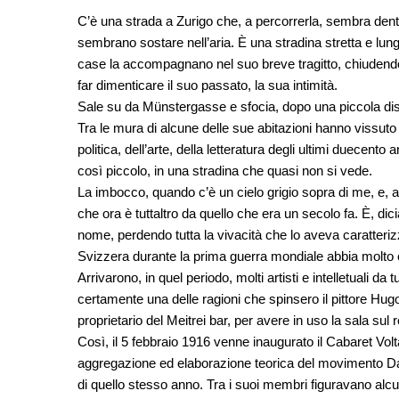
C’è una strada a Zurigo che, a percorrerla, sembra dentr
sembrano sostare nell’aria. È una stradina stretta e lung
case la accompagnano nel suo breve tragitto, chiudendola
far dimenticare il suo passato, la sua intimità.
Sale su da Münstergasse e sfocia, dopo una piccola di
Tra le mura di alcune delle sue abitazioni hanno vissuto
politica, dell’arte, della letteratura degli ultimi duece
così piccolo, in una stradina che quasi non si vede.
La imbocco, quando c’è un cielo grigio sopra di me, e, al
che ora è tuttaltro da quello che era un secolo fa. È, d
nome, perdendo tutta la vivacità che lo aveva caratteriz
Svizzera durante la prima guerra mondiale abbia molto c
Arrivarono, in quel periodo, molti artisti e intelletuali d
certamente una delle ragioni che spinsero il pittore Hu
proprietario del Meitrei bar, per avere in uso la sala sul re
Così, il 5 febbraio 1916 venne inaugurato il Cabaret Vol
aggregazione ed elaborazione teorica del movimento Dada
di quello stesso anno. Tra i suoi membri figuravano alcuni 