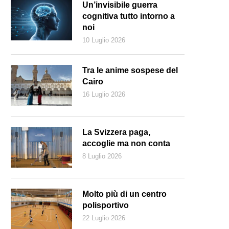
Un’invisibile guerra
cognitiva tutto intorno a
noi
10 Luglio 2026
Tra le anime sospese del
Cairo
16 Luglio 2026
La Svizzera paga,
accoglie ma non conta
8 Luglio 2026
 un’immagine del 1977, la casa (la seconda da sinistra) in cui Lenin vi
917 (Keystone)
Molto più di un centro
polisportivo
22 Luglio 2026