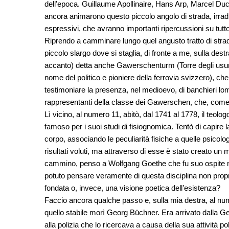
dell’epoca. Guillaume Apollinaire, Hans Arp, Marcel Duc
ancora animarono questo piccolo angolo di strada, irrad
espressivi, che avranno importanti ripercussioni su tutto 
Riprendo a camminare lungo quel angusto tratto di strada.
piccolo slargo dove si staglia, di fronte a me, sulla dest
accanto) detta anche Gawerschenturm (Torre degli usur
nome del politico e pioniere della ferrovia svizzero), che r
testimoniare la presenza, nel medioevo, di banchieri lomb
rappresentanti della classe dei Gawerschen, che, come 
Lì vicino, al numero 11, abitò, dal 1741 al 1778, il teol
famoso per i suoi studi di fisiognomica. Tentò di capire 
corpo, associando le peculiarità fisiche a quelle psicol
risultati voluti, ma attraverso di esse è stato creato un
cammino, penso a Wolfgang Goethe che fu suo ospite nel
potuto pensare veramente di questa disciplina non propr
fondata o, invece, una visione poetica dell’esistenza?
Faccio ancora qualche passo e, sulla mia destra, al nume
quello stabile morì Georg Büchner. Era arrivato dalla Ge
alla polizia che lo ricercava a causa della sua attività pol