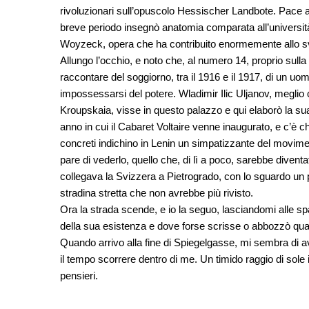
rivoluzionari sull’opuscolo Hessischer Landbote. Pace al
breve periodo insegnò anatomia comparata all’università
Woyzeck, opera che ha contribuito enormemente allo sv
Allungo l’occhio, e noto che, al numero 14, proprio sulla 
raccontare del soggiorno, tra il 1916 e il 1917, di un uo
impossessarsi del potere. Wladimir Ilic Uljanov, megl
Kroupskaia, visse in questo palazzo e qui elaborò la su
anno in cui il Cabaret Voltaire venne inaugurato, e c’è
concreti indichino in Lenin un simpatizzante del movime
pare di vederlo, quello che, di lì a poco, sarebbe diventa
collegava la Svizzera a Pietrogrado, con lo sguardo un po’
stradina stretta che non avrebbe più rivisto.
Ora la strada scende, e io la seguo, lasciandomi alle sp
della sua esistenza e dove forse scrisse o abbozzò qual
Quando arrivo alla fine di Spiegelgasse, mi sembra di ave
il tempo scorrere dentro di me. Un timido raggio di sole i
pensieri.