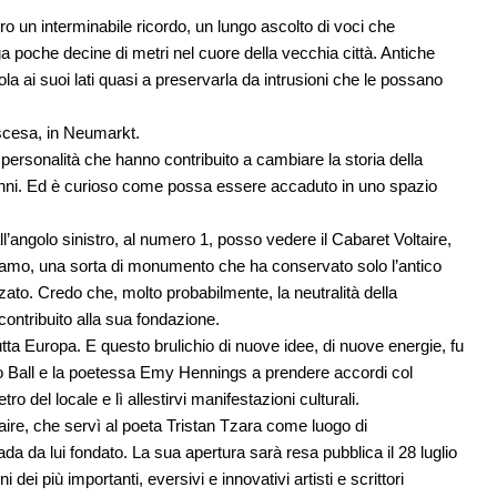
o un interminabile ricordo, un lungo ascolto di voci che
a poche decine di metri nel cuore della vecchia città. Antiche
 ai suoi lati quasi a preservarla da intrusioni che le possano
scesa, in Neumarkt.
 personalità che hanno contribuito a cambiare la storia della
nto anni. Ed è curioso come possa essere accaduto in uno spazio
l’angolo sinistro, al numero 1, posso vedere il Cabaret Voltaire,
iciamo, una sorta di monumento che ha conservato solo l’antico
zato. Credo che, molto probabilmente, la neutralità della
ontribuito alla sua fondazione.
a tutta Europa. E questo brulichio di nuove idee, di nuove energie, fu
go Ball e la poetessa Emy Hennings a prendere accordi col
tro del locale e lì allestirvi manifestazioni culturali.
taire, che servì al poeta Tristan Tzara come luogo di
 da lui fondato. La sua apertura sarà resa pubblica il 28 luglio
dei più importanti, eversivi e innovativi artisti e scrittori