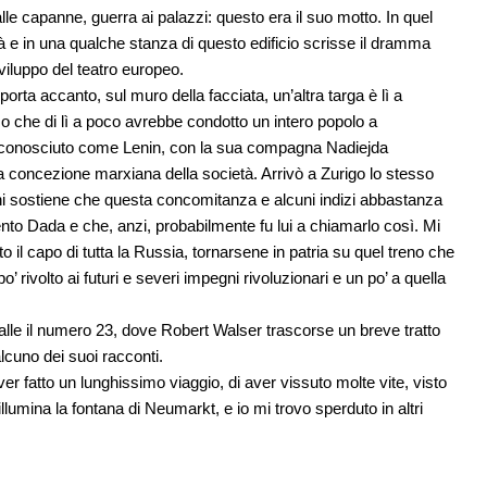
le capanne, guerra ai palazzi: questo era il suo motto. In quel
 e in una qualche stanza di questo edificio scrisse il dramma
iluppo del teatro europeo.
porta accanto, sul muro della facciata, un’altra targa è lì a
mo che di lì a poco avrebbe condotto un intero popolo a
io conosciuto come Lenin, con la sua compagna Nadiejda
a concezione marxiana della società. Arrivò a Zurigo lo stesso
 chi sostiene che questa concomitanza e alcuni indizi abbastanza
nto Dada e che, anzi, probabilmente fu lui a chiamarlo così. Mi
to il capo di tutta la Russia, tornarsene in patria su quel treno che
 rivolto ai futuri e severi impegni rivoluzionari e un po’ a quella
alle il numero 23, dove Robert Walser trascorse un breve tratto
cuno dei suoi racconti.
r fatto un lunghissimo viaggio, di aver vissuto molte vite, visto
llumina la fontana di Neumarkt, e io mi trovo sperduto in altri