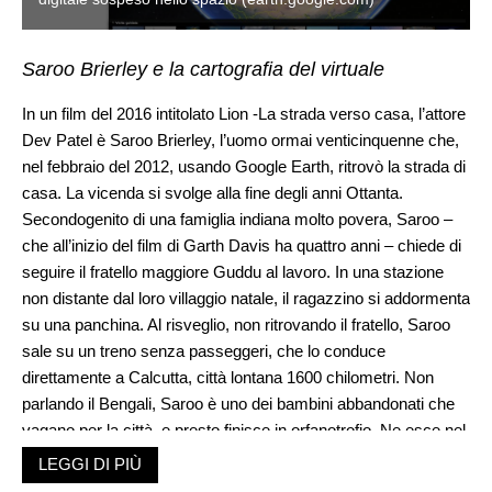
Saroo Brierley e la cartografia del virtuale
In un film del 2016 intitolato Lion -La strada verso casa, l’attore
Dev Patel è Saroo Brierley, l’uomo ormai venticinquenne che,
nel febbraio del 2012, usando Google Earth, ritrovò la strada di
casa. La vicenda si svolge alla fine degli anni Ottanta.
Secondogenito di una famiglia indiana molto povera, Saroo –
che all’inizio del film di Garth Davis ha quattro anni – chiede di
seguire il fratello maggiore Guddu al lavoro. In una stazione
non distante dal loro villaggio natale, il ragazzino si addormenta
su una panchina. Al risveglio, non ritrovando il fratello, Saroo
sale su un treno senza passeggeri, che lo conduce
direttamente a Calcutta, città lontana 1600 chilometri. Non
parlando il Bengali, Saroo è uno dei bambini abbandonati che
vagano per la città, e presto finisce in orfanotrofio. Ne esce nel
1987, quando una coppia di australiani lo adotta. Studente
LEGGI DI PIÙ
universitario a Melbourne, il giovane passa le sue serate su