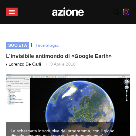
|
SOCIETÀ
Tecnologia
L’invisibile antimondo di «Google Earth»
/ Lorenzo De Carli
9 Aprile 2018
La schermata introduttiva del programma, con il globo
digitale sospeso nello spazio (earth.google.com)