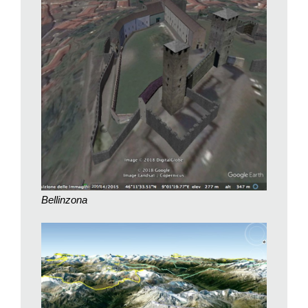
mondo in dodici mappe. La prima è la Geografia di Tolomeo,
che risale, circa, al 150 d.C., l’ultima è, appunto, Google Earth,
l’applicazione geospaziale più utilizzata al mondo, quella in cui
s’immerse una notte dopo l’altra Saroo Brierley. Storico al
quale si deve anche l’opera intitolata La grandi mappe, Jerry
Brotton ha osservato che, contrariamente a chi pensa esse
siano neutre rispetto all’oggetto rappresentato, «le mappe sono
una proposta di mondo, più che un semplice riflesso del
mondo, e ogni proposta emerge dagli assunti e dalle
preoccupazioni prevalenti di una particolare cultura».
In questa prospettiva, Brotton, ricostruendo la storia recente
delle applicazioni geospaziali rese possibili dalla «rivoluzione
Bellinzona
informazionale» descritta dal sociologo Manuel Castells,
scrive: «a differenza della proiezione di Arno Peters del 1973,
che era una reazione diretta alla crisi economica e alle
disuguaglianze politiche degli anni Settanta, la generazione
successiva di applicazioni geospaziali emergente dai primi
anni Ottanta è derivata dalle politiche economiche del