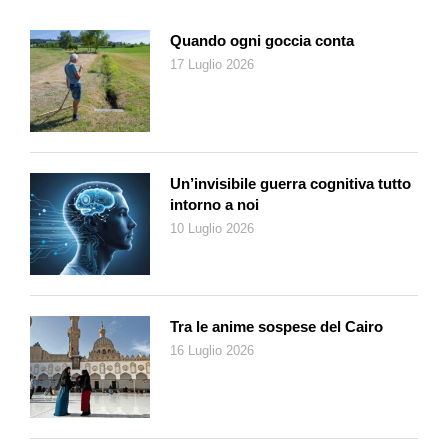
Geografia quasi duemila anni fa. Il problema, osserva Brotton,
è che «per la prima volta nella storia documentata, viene
Quando ogni goccia conta
costruita una visione del mondo in base a informazioni che non
17 Luglio 2026
sono disponibili pubblicamente e liberamente»; infatti, Google,
pur offrendo la possibilità d’interfacciare le sue mappe (che in
tal modo si arricchiscono), non rende disponibile il suo codice:
«la storia delle carte geografiche non aveva mai visto in
precedenza la possibilità di un monopolio di informazioni
Un’invisibile guerra cognitiva tutto
intorno a noi
geografiche preziose da parte di una sola azienda».
10 Luglio 2026
Il geografo Franco Farinelli, che come Brotton fa riferimento a
Manuel Castells per descrivere l’odierna società in rete, nelle
pagine di La crisi della ragione cartografica diceva che «la rete
non è la mappa, è il globo». Si comprende meglio questa sua
Tra le anime sospese del Cairo
affermazione, facendo riferimento al suo libro precedente:
L’invenzione della Terra. Nell’ultimo scorcio del Seicento – egli
16 Luglio 2026
dice, quando ormai, grazie alla riscoperta della proiezione di
Tolomeo, il globo terracqueo poté essere ridotto a superficie
piana, emerse in contrapposizione una viva attenzione per il
paesaggio. Rispetto alla mappa, dove il mondo di cui facciamo