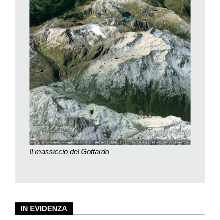
reaganismo e del thatcherismo».
Il modello economico messo a punto da Google ha fatto
convergere due ambiti che, senza Internet, sarebbero stati
distinti: le tradizionali mappe territoriali da un canto, e le
informazioni sul pianeta dall’altro. Affiancando Google Earth e
Google Maps, Google ha creato le condizioni per rendere
l’informazione navigabile con criteri geografici e la geografia
navigabile con criteri informazionali, a tal segno che, oggi, ogni
informazione che ci viene fornita da Google è georeferenziata,
ovverossia sempre riferibile ad un luogo del nostro pianeta – e
quando Brotton scrive che, per Google, «il pianeta stesso è il
browser», viene proprio in mente Saroo Brierley, che cerca la
strada di casa scavando tra strati d’informazione, mentre
Il massiccio del Gottardo
esplora virtualmente tutta l’India.
L’immagine di partenza di Google Earth è il nostro pianeta,
rappresentato come un oggetto tridimensionale proiettato sulla
superficie piana dello schermo del nostro computer. È la
proiezione denominata «General Perspective Projection»,
IN EVIDENZA
esattamente la stessa descritta da Tolomeo nella sua