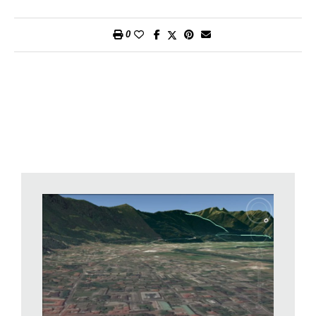
Google Earth alla disperata ricerca del suo villaggio natale,
basandosi sui pochi ricordi, nella flebile speranza di ritrovare la
0
madre e i fratelli.
Il regista è molto abile nel mostrarci il rapporto ossessivo di
Saroo con Google Earth, facendoci identificare nello sforzo
che il giovane compie per mettere a fuoco ricordi sbiaditi di una
realtà sicuramente mutata nel tempo, cercandone la
coincidenza nelle immagini dell’applicazione.
Saroo dispone di pochi elementi: nomi di paesi che non sa
neppure bene se conosce con precisione, ricordi di edifici
accanto alla stazione dove non ritrovò più il fratello, paesaggi
visti dal treno in corsa, e via elencando tutta una serie di ricordi
che potrebbero anche essere invenzioni. Nel frattempo, ogni
sera, Google Earth gli mostra così tanti dettagli dell’India che
lasciò bambino, da farlo disperare di non riuscire mai più a
ritrovare la strada di casa – tanto meno in una mappa, Google
Earth, che è davvero una mappa 1:1 del territorio.
Docente di studi rinascimentali alla Queen Mary University di
Londra, Jerry Brotton ha scritto un’affascinante Storia del