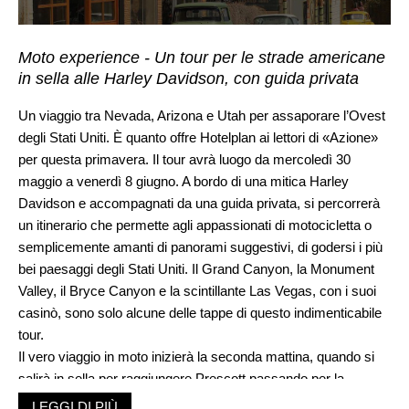
Moto experience - Un tour per le strade americane
in sella alle Harley Davidson, con guida privata
Un viaggio tra Nevada, Arizona e Utah per assaporare l’Ovest
degli Stati Uniti. È quanto offre Hotelplan ai lettori di «Azione»
per questa primavera. Il tour avrà luogo da mercoledì 30
maggio a venerdì 8 giugno. A bordo di una mitica Harley
Davidson e accompagnati da una guida privata, si percorrerà
un itinerario che permette agli appassionati di motocicletta o
semplicemente amanti di panorami suggestivi, di godersi i più
bei paesaggi degli Stati Uniti. Il Grand Canyon, la Monument
Valley, il Bryce Canyon e la scintillante Las Vegas, con i suoi
casinò, sono solo alcune delle tappe di questo indimenticabile
tour.
Il vero viaggio in moto inizierà la seconda mattina, quando si
salirà in sella per raggiungere Prescott passando per la
famosa diga di Hoover, Kingman, l’Huckberry gas station, una
LEGGI DI PIÙ