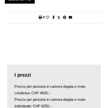
delle zone storiche della Route 66 (400 km, ca.). Il giorno
seguente sarà la volta del Grand Canyon dove ci si prepara a
uno dei migliori spettacoli che la natura abbia mai realizzato,
0
un tramonto da brividi, uno scenario mozzafiato e
indimenticabile (200 km, ca.). Il terzo giorno di viaggio, si
partirà in direzione Kayenta, famosa per essere ricordata
come la terra dei Navajo (250 km, ca.). Il 4 giugno si
attraverserà Mexican Hat e la Valle degli Dei (410 km, ca.). E
dopo aver messo le ossa a riposare, si visiterà Bryce Canyon
per poi andare verso Kanab, località conosciuta come la
«piccola Hollywood» in quanto nel tempo è stata luogo di
riprese per diversi film western (130 km, ca.). Come ultima
tappa, si tornerà a Las Vegas, ma questa volta lungo percorsi
I prezzi
affascinanti, attraverso lo Zion (330 km, circa). Durante l’intera
vacanza si percorreranno circa 1150 km in sella a una Harley
Prezzo per persona in camera doppia e moto
Davidson.
condivisa: CHF 4620.–
Il programma di viaggio
Prezzo per persona in camera doppia e moto
Mercoledì, 30 maggio 2018
individuale: CHF 6250.–
Milano-Las Vegas, il volo.