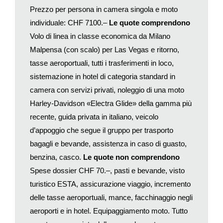
Prezzo per persona in camera singola e moto
Giovedì, 31 maggio 2018
individuale: CHF 7100.–
Le quote comprendono
Las Vegas: ritiro moto.
Giornata libera.
Volo di linea in classe economica da Milano
Venerdì, 1. giugno 2018
Malpensa (con scalo) per Las Vegas e ritorno,
Las Vegas-Prescott
tasse aeroportuali, tutti i trasferimenti in loco,
Sabato, 2 giugno 2018
sistemazione in hotel di categoria standard in
Prescott-Grand Canyon
camera con servizi privati, noleggio di una moto
Domenica, 3 giugno 2018
Harley-Davidson «Electra Glide» della gamma più
Grand Canyon-Kayenta
recente, guida privata in italiano, veicolo
Lunedì, 4 giugno 2018
d’appoggio che segue il gruppo per trasporto
Kayenta-Bryce Canyon
Martedì, 5 giugno 2018
bagagli e bevande, assistenza in caso di guasto,
Bryce Canyon-Kanab
benzina, casco.
Le quote non comprendono
Mercoledì, 6 giugno 2018
Spese dossier CHF 70.–, pasti e bevande, visto
Kanab-Zion NP-Las Vegas
turistico ESTA, assicurazione viaggio, incremento
Giovedì, 7 giugno 2018
delle tasse aeroportuali, mance, facchinaggio negli
Las Vegas. Giornata libera per le ultime visite ed eventuali
aeroporti e in hotel. Equipaggiamento moto. Tutto
acquisti