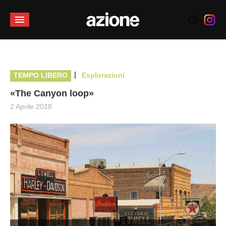
|
TEMPO LIBERO
Esplorazioni
«The Canyon loop»
2 Aprile 2018